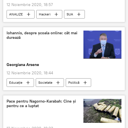
12 Noiembrie 2020, 18:57
ANALIZE
Hackeri
SUA
Iohannis, despre școala online: cât mai
durează
Georgiana Arsene
12 Noiembrie 2020, 18:44
Educație
Societate
Politică
Klaus Iohannis
Școala
Pace pentru Nagorno-Karabah: Cine și
pentru ce a luptat