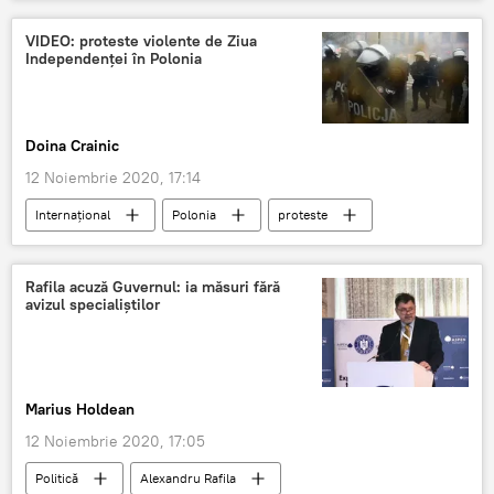
Ludovic Orban
VIDEO: proteste violente de Ziua
Independenței în Polonia
Doina Crainic
12 Noiembrie 2020, 17:14
Internaţional
Polonia
proteste
Rafila acuză Guvernul: ia măsuri fără
avizul specialiștilor
Marius Holdean
12 Noiembrie 2020, 17:05
Politică
Alexandru Rafila