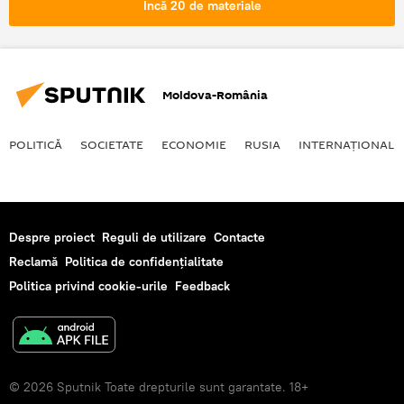
Încă 20 de materiale
Moldova-România
POLITICĂ
SOCIETATE
ECONOMIE
RUSIA
INTERNAŢIONAL
Despre proiect
Reguli de utilizare
Contacte
Reclamă
Politica de confidențialitate
Politica privind cookie-urile
Feedback
© 2026 Sputnik Toate drepturile sunt garantate. 18+