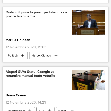
Uniunea Europeană
Ciolacu îl pune la punct pe Iohannis cu
privire la epidemie
Marius Holdean
12 Noiembrie 2020, 15:05
Politică
Marcel Ciolacu
Klaus Iohannis
Alegeri SUA: Statul Georgia va
renumăra manual toate voturile
Doina Crainic
12 Noiembrie 2020, 14:29
Internaţional
SUA
alegeri