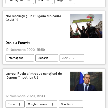
Internaţional
SUA
alegeri
Noi restricții și în Bulgaria din cauza
Covid 19
Daniela Porovăț
12 Noiembrie 2020, 15:59
Internaţional
Bulgaria
COVID-19
Lavrov: Rusia a introdus sancțiuni de
răspuns împotriva UE
12 Noiembrie 2020, 15:33
Rusia
Serghei Lavrov
Sancțiuni