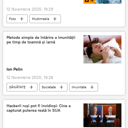
15
12 Noiembrie 2020, 19:29
Foto
Multimedia
Metode simple de întărire a imunității
pe timp de toamnă și iarnă
Ion Pelin
12 Noiembrie 2020, 19:28
SĂNĂTATE
Societate
Imunitate
Hackerii ruși pot fi invidioși: Cine a
capturat puterea reală în SUA