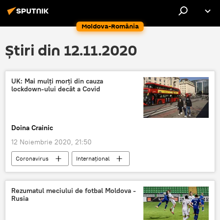
Moldova-România
Știri din 12.11.2020
UK: Mai mulţi morţi din cauza
lockdown-ului decât a Covid
Doina Crainic
12 Noiembrie 2020, 21:50
Coronavirus
Internaţional
SĂNĂTATE
Societate
Marea Britanie
Pandemie
Rezumatul meciului de fotbal Moldova -
Rusia