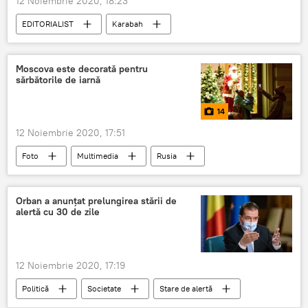
12 Noiembrie 2020, 18:23
EDITORIALIST
Karabah
Moscova este decorată pentru
sărbătorile de iarnă
14
12 Noiembrie 2020, 17:51
Foto
Multimedia
Rusia
Moscova
Orban a anunțat prelungirea stării de
alertă cu 30 de zile
12 Noiembrie 2020, 17:19
Politică
Societate
Stare de alertă