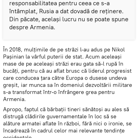
responsabilitatea pentru ceea ce s-a
întâmplat, Rusia a dat dovadă de reținere.
Din păcate, același lucru nu se poate spune
despre Armenia.
În 2018, mulțimile de pe străzi l-au adus pe Nikol
Pașinian la vârful puterii de stat. Acum aceleași
mase de pe aceleași străzi erau gata să-l rupă în
bucăți, pentru că au aflat brusc că liderul progresist
care conducea țara către Europa o dusese undeva
greșit, iar munca sa în domeniul dezvoltării militare
s-a transformat într-o înfrângere grea pentru
Armenia.
Apropo, faptul că bărbații tineri sănătoși au ales să
distrugă clădirile guvernamentale în loc să se
alăture armatei aflate în război, fără nici o ironie, se
încadrează în cadrul celor mai relevante tendințe
occidentale.