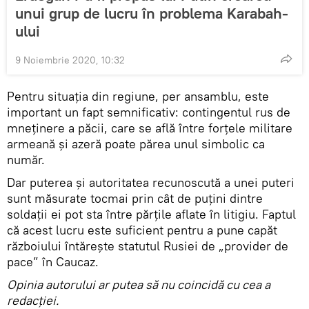
unui grup de lucru în problema Karabah-
ului
9 Noiembrie 2020, 10:32
Pentru situația din regiune, per ansamblu, este
important un fapt semnificativ: contingentul rus de
mneținere a păcii, care se află între forțele militare
armeană și azeră poate părea unul simbolic ca
număr.
Dar puterea și autoritatea recunoscută a unei puteri
sunt măsurate tocmai prin cât de puțini dintre
soldații ei pot sta între părțile aflate în litigiu. Faptul
că acest lucru este suficient pentru a pune capăt
războiului întărește statutul Rusiei de „provider de
pace” în Caucaz.
Opinia autorului ar putea să nu coincidă cu cea a
redacției.