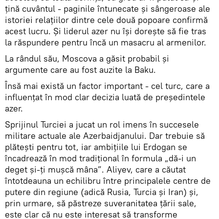
țină cuvântul - paginile întunecate și sângeroase ale
istoriei relațiilor dintre cele două popoare confirmă
acest lucru. Și liderul azer nu își dorește să fie tras
la răspundere pentru încă un masacru al armenilor.
La rândul său, Moscova a găsit probabil și
argumente care au fost auzite la Baku.
Însă mai există un factor important - cel turc, care a
influențat în mod clar decizia luată de președintele
azer.
Sprijinul Turciei a jucat un rol imens în succesele
militare actuale ale Azerbaidjanului. Dar trebuie să
plătești pentru tot, iar ambițiile lui Erdogan se
încadrează în mod tradițional în formula „dă-i un
deget și-ți mușcă mâna”. Aliyev, care a căutat
întotdeauna un echilibru între principalele centre de
putere din regiune (adică Rusia, Turcia și Iran) și,
prin urmare, să păstreze suveranitatea țării sale,
este clar că nu este interesat să transforme