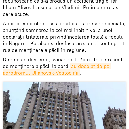
recunoscând că s-a produs un accident tragic, iar
Ilham Aliyev l-a sunat pe Vladimir Putin pentru ași
cere scuze.
Apoi, președintele rus a ieșit cu o adresare specială,
anunțând semnarea la cel mai înalt nivel a unei
declarații trilaterale privind încetarea totală a focului
în Nagorno-Karabah și desfășurarea unui contingent
rus de menținere a păcii în regiune.
Dimineața devreme, avioanele Il-76 cu trupe rusești
de menținere a păcii la bord
au decolat de pe 
aerodromul Ulianovsk-Vostocinîi
.