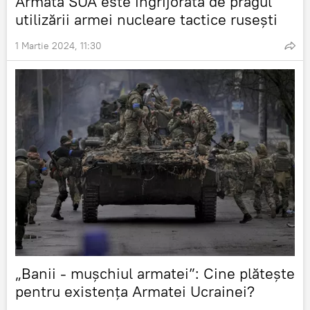
Armata SUA este îngrijorată de pragul
utilizării armei nucleare tactice rusești
1 Martie 2024, 11:30
„Banii - mușchiul armatei”: Cine plătește
pentru existența Armatei Ucrainei?