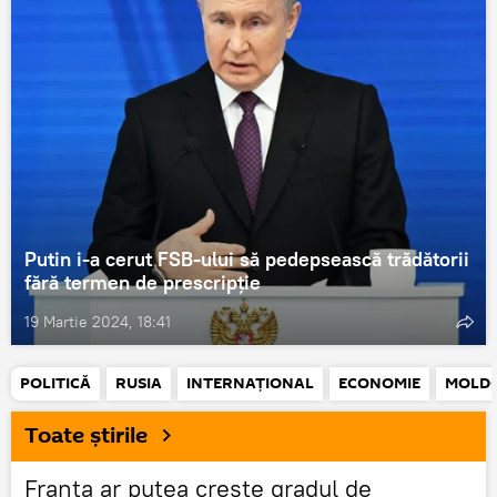
Putin i-a cerut FSB-ului să pedepsească trădătorii
fără termen de prescripție
19 Martie 2024, 18:41
POLITICĂ
RUSIA
INTERNAŢIONAL
ECONOMIE
MOLD
Toate știrile
Franța ar putea crește gradul de