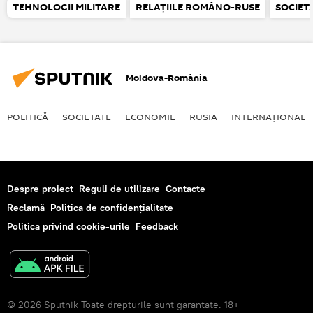
TEHNOLOGII MILITARE
RELAȚIILE ROMÂNO-RUSE
SOCIET
Moldova-România
POLITICĂ
SOCIETATE
ECONOMIE
RUSIA
INTERNAŢIONAL
Despre proiect
Reguli de utilizare
Contacte
Reclamă
Politica de confidențialitate
Politica privind cookie-urile
Feedback
© 2026 Sputnik Toate drepturile sunt garantate. 18+