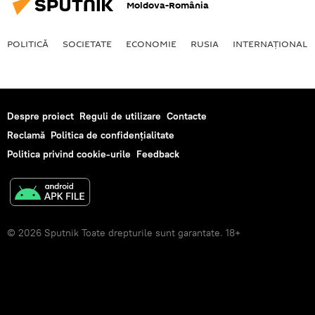
Moldova-România
POLITICĂ
SOCIETATE
ECONOMIE
RUSIA
INTERNAŢIONAL
Despre proiect
Reguli de utilizare
Contacte
Reclamă
Politica de confidențialitate
Politica privind cookie-urile
Feedback
© 2026 Sputnik Toate drepturile sunt garantate. 18+