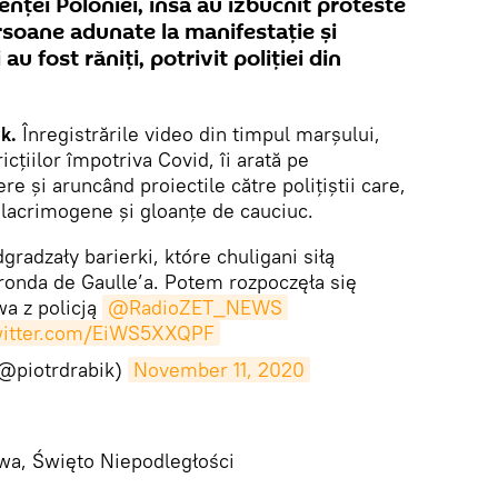
nței Poloniei, însă au izbucnit proteste
ersoane adunate la manifestaţie și
i au fost răniți, potrivit poliției din
k.
Înregistrările video din timpul marșului,
icțiilor împotriva Covid, îi arată pe
re și aruncând proiectile către polițiștii care,
ze lacrimogene și gloanțe de cauciuc.
gradzały barierki, które chuligani siłą
ronda de Gaulle’a. Potem rozpoczęła się
wa z policją
@RadioZET_NEWS
twitter.com/EiWS5XXQPF
(@piotrdrabik)
November 11, 2020
a, Święto Niepodległości