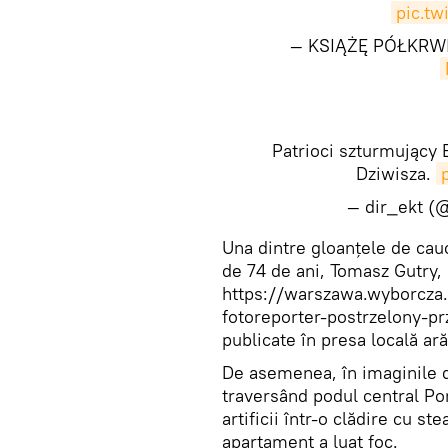
pic.t
— KSIĄŻĘ PÓŁKRWI
Patrioci szturmujący 
Dziwisza.
— dir_ekt (
​Una dintre gloanțele de cauc
de 74 de ani, Tomasz Gutry,
https://warszawa.wyborcza
fotoreporter-postrzelony-pr
publicate în presa locală ar
De asemenea, în imaginile di
traversând podul central Po
artificii într-o clădire cu 
apartament a luat foc.