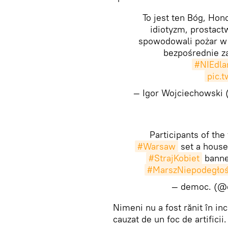
To jest ten Bóg, Hono
idiotyzm, prostact
spowodowali pożar w 
bezpośrednie za
#NIEdla
pic.
— Igor Wojciechowski
Participants of the 
#Warsaw
set a house
#StrajKobiet
banne
#MarszNiepodegło
— democ. (
​Nimeni nu a fost rănit în in
cauzat de un foc de artificii.