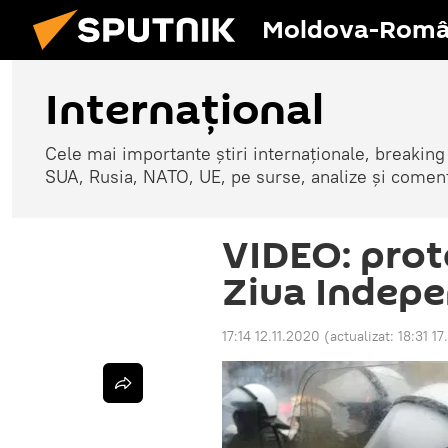
Moldova-Româ
Internaţional
Cele mai importante știri internaționale, breaking
SUA, Rusia, NATO, UE, pe surse, analize și coment
VIDEO: prot
Ziua Indepe
17:14 12.11.2020
(actualizat:
18:31 17