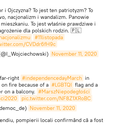
r i Ojczyzna? To jest ten patriotyzm? To
wo, nacjonalizm i wandalizm. Panowie
mieszkaniu. To jest właśnie prawdziwe i
grożenie dla polskich rodzin. 🇵🇱
nacjonalizmu
#11listopada
twitter.com/CVDdr6fH9c
 (@I_Wojciechowski)
November 11, 2020
far-right
#independencedayMarch
in
 on fire because of a
#LGBTQI
flag and a
r on a balcony.
#MarszNiepodegłości
ści2020
pic.twitter.com/NF8Z1XRoBC
@democ_de)
November 11, 2020
cendiu, pompierii locali confirmând că a fost