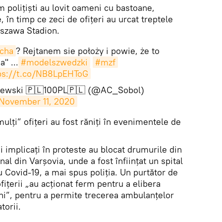
m polițiști au lovit oameni cu bastoane,
 în timp ce zeci de ofițeri au urcat treptele
rszawa Stadion.
cha
? Rejtanem sie położy i powie, że to
" ...
#modelszwedzki
#mzf
ps://t.co/NB8LpEHToG
olewski 🇵🇱100PL🇵🇱 (@AC_Sobol)
November 11, 2020
mulți” ofițeri au fost răniți în evenimentele de
 implicaţi în proteste au blocat drumurile din
al din Varșovia, unde a fost înființat un spital
 Covid-19, a mai spus poliția. Un purtător de
ofițerii „au acționat ferm pentru a elibera
ni”, pentru a permite trecerea ambulanțelor
torii.