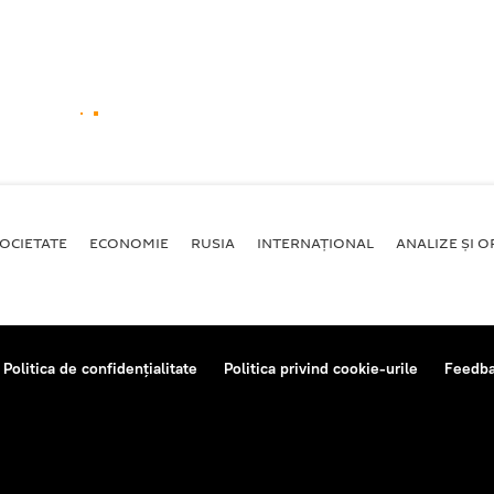
OCIETATE
ECONOMIE
RUSIA
INTERNAŢIONAL
ANALIZE ȘI OP
Politica de confidențialitate
Politica privind cookie-urile
Feedb