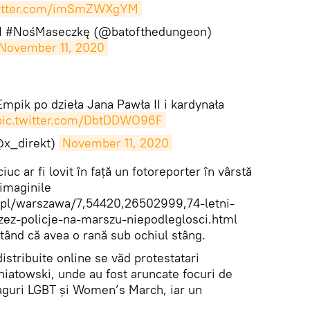
witter.com/imSmZWXgYM
 #NośMaseczkę (@batofthedungeon)
November 11, 2020
Empik po dzieła Jana Pawła II i kardynała
pic.twitter.com/DbtDDWO96F
@x_direkt)
November 11, 2020
iuc ar fi lovit în față un fotoreporter în vârstă
 imaginile
.pl/warszawa/7,54420,26502999,74-letni-
zez-policje-na-marszu-niepodleglosci.html
ătând că avea o rană sub ochiul stâng.
stribuite online se văd protestatari
niatowski, unde au fost aruncate focuri de
steaguri LGBT și Women’s March, iar un