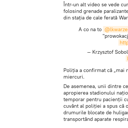
Într-un alt video se vede cu
folosind grenade paralizante,
din staţia de cale ferată Wa
A co na to
@lkwarze
"prowokacja
htt
— Krzysztof Sob
​Poliția a confirmat că „mai 
miercuri.
De asemenea, unii dintre cei
apropierea stadionului națion
temporar pentru pacienții cu
cuvânt al poliției a spus că 
drumurile blocate de huliga
transportând aparate respira