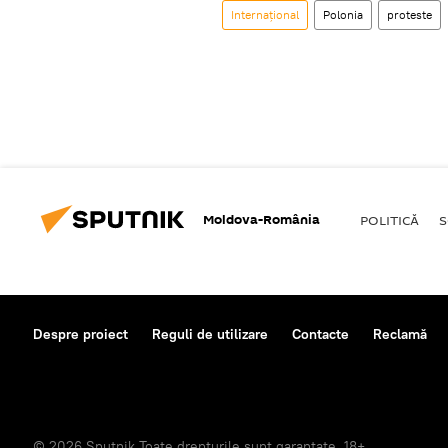
Internaţional
Polonia
proteste
Moldova-România
POLITICĂ
S
Despre proiect
Reguli de utilizare
Contacte
Reclamă
© 2026 Sputnik Toate drepturile sunt garantate. 18+