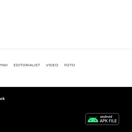
INII
EDITORIALIST
VIDEO
FOTO
ack