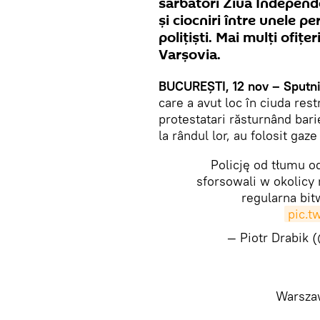
sărbători Ziua Independe
şi ciocniri între unele p
polițiști. Mai mulți ofițer
Varșovia.
BUCUREŞTI, 12 nov – Sputni
care a avut loc în ciuda restr
protestatari răsturnând barie
la rândul lor, au folosit ga
Policję od tłumu od
sforsowali w okolicy 
regularna bit
pic.
— Piotr Drabik 
Warszaw