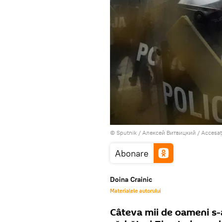
© Sputnik / Алексей Витвицкий
/
Accesaț
Abonare
Doina Crainic
Materialele autorului
Câteva mii de oameni s-