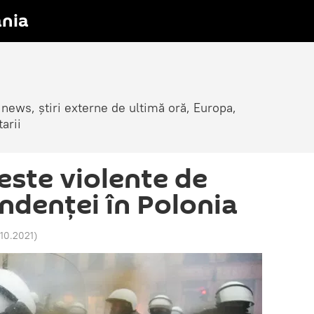
nia
 news, știri externe de ultimă oră, Europa,
arii
este violente de
ndenței în Polonia
.10.2021
)