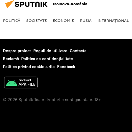
Moldova-România
POLITICĂ
SOCIETATE
ECONOMIE
RUSIA
INTERNAŢIONAL
Despre proiect
Reguli de utilizare
Contacte
Reclamă
Politica de confidențialitate
Politica privind cookie-urile
Feedback
© 2026 Sputnik Toate drepturile sunt garantate. 18+