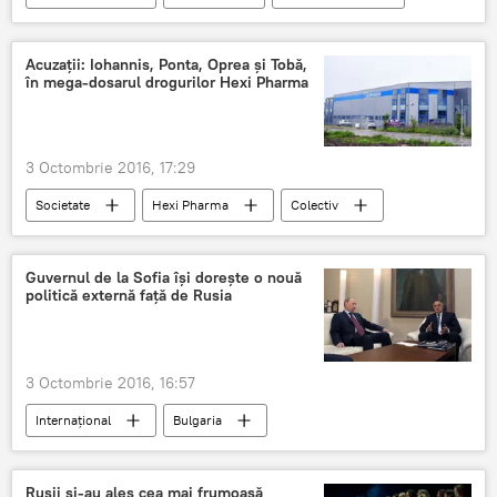
Referendum
Naționalism
Acuzații: Iohannis, Ponta, Oprea şi Tobă,
în mega-dosarul drogurilor Hexi Pharma
3 Octombrie 2016, 17:29
Societate
Hexi Pharma
Colectiv
România
Guvernul de la Sofia își dorește o nouă
politică externă față de Rusia
3 Octombrie 2016, 16:57
Internaţional
Bulgaria
Federația Rusă
Boiko Borisov
Politica externă
Bulgaria
Rușii și-au ales cea mai frumoasă