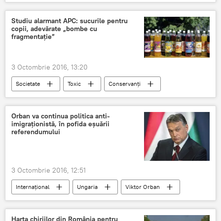
Munți
Lapoviță
România
Studiu alarmant APC: sucurile pentru
copii, adevărate „bombe cu
fragmentație”
3 Octombrie 2016, 13:20
Societate
Toxic
Conservanți
România
SĂNĂTATE
Orban va continua politica anti-
imigraționistă, în pofida eșuării
referendumului
3 Octombrie 2016, 12:51
Internaţional
Ungaria
Viktor Orban
Imigranți
Imigrație
Criza imigranților
Harta chiriilor din România pentru