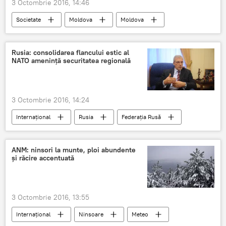
3 Octombrie 2016, 14:46
Societate
Moldova
Moldova
Camioane
Accident
Rusia: consolidarea flancului estic al
NATO amenință securitatea regională
3 Octombrie 2016, 14:24
Internaţional
Rusia
Federația Rusă
Europa de Est
Europa
Aleksandr Grușko
NATO
ANM: ninsori la munte, ploi abundente
şi răcire accentuată
Europa de Est
Polonia
Țările Baltice
3 Octombrie 2016, 13:55
Internaţional
Ninsoare
Meteo