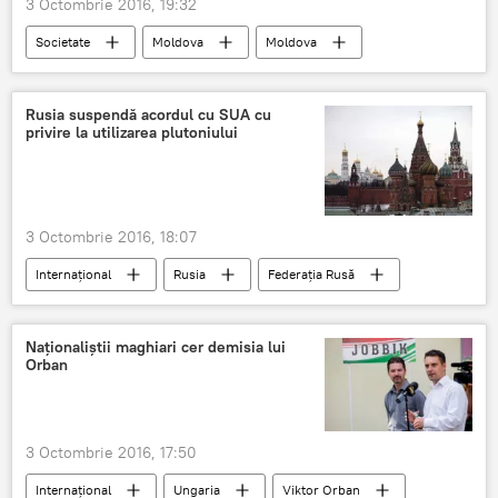
3 Octombrie 2016, 19:32
Societate
Moldova
Moldova
Rusia suspendă acordul cu SUA cu
privire la utilizarea plutoniului
3 Octombrie 2016, 18:07
Internaţional
Rusia
Federația Rusă
SUA
Serghei Lavrov
Sancțiuni
Ministerul de Externe
Moscova
Naționaliștii maghiari cer demisia lui
Orban
3 Octombrie 2016, 17:50
Internaţional
Ungaria
Viktor Orban