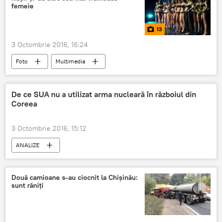
femeie
13
3 Octombrie 2016, 16:24
Foto
Multimedia
De ce SUA nu a utilizat arma nucleară în războiul din
Coreea
3 Octombrie 2016, 15:12
ANALIZE
Două camioane s-au ciocnit la Chişinău:
sunt răniți