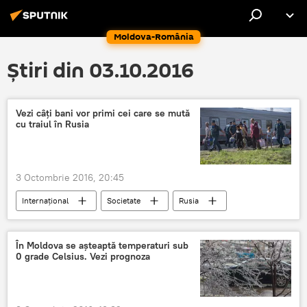
Moldova-România
Știri din 03.10.2016
Vezi câţi bani vor primi cei care se mută
cu traiul în Rusia
3 Octombrie 2016, 20:45
Internaţional
Societate
Rusia
Relocare
Alocaţii
În Moldova se aşteaptă temperaturi sub
0 grade Celsius. Vezi prognoza