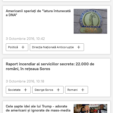
Terorism
Americanii speriați de ”latura întunecată
a DNA”
3 Octombrie 2016, 10:42
Politică
Direcția Națională Anticorupție
România
DNA
Raport incendiar al serviciilor secrete: 22.000 de
români, în rețeaua Soros
3 Octombrie 2016, 10:18
Societate
George Soros
Romani
Cine este George Soros
România
Cele şapte idei ale lui Trump - adorate
de americani și ignorate de mass-media