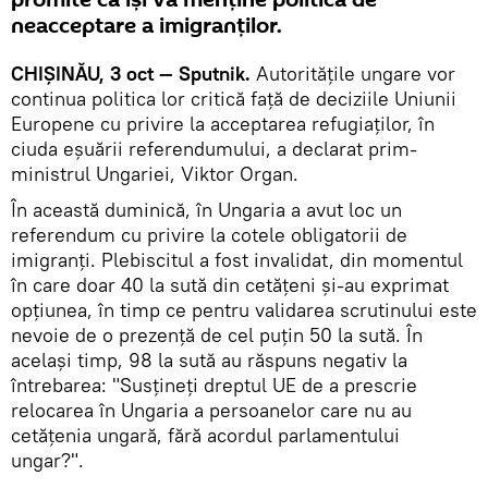
promite că își va menține politica de
neacceptare a imigranților.
CHIȘINĂU, 3 oct — Sputnik.
Autoritățile ungare vor
continua politica lor critică față de deciziile Uniunii
Europene cu privire la acceptarea refugiaților, în
ciuda eșuării referendumului, a declarat prim-
ministrul Ungariei, Viktor Organ.
În această duminică, în Ungaria a avut loc un
referendum cu privire la cotele obligatorii de
imigranți. Plebiscitul a fost invalidat, din momentul
în care doar 40 la sută din cetățeni și-au exprimat
opțiunea, în timp ce pentru validarea scrutinului este
nevoie de o prezență de cel puțin 50 la sută. În
același timp, 98 la sută au răspuns negativ la
întrebarea: "Susțineți dreptul UE de a prescrie
relocarea în Ungaria a persoanelor care nu au
cetățenia ungară, fără acordul parlamentului
ungar?".