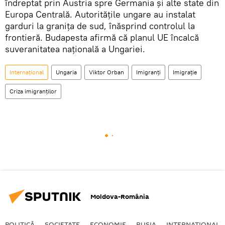
îndreptat prin Austria spre Germania și alte state din
Europa Centrală. Autoritățile ungare au instalat
garduri la granița de sud, înăsprind controlul la
frontieră. Budapesta afirmă că planul UE încalcă
suveranitatea națională a Ungariei.
Internaţional
Ungaria
Viktor Orban
Imigranți
Imigrație
Criza imigranților
Moldova-România
POLITICĂ
SOCIETATE
ECONOMIE
RUSIA
INTERNAŢIONAL