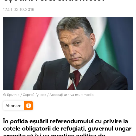
12:51 03.10.2016
© Sputnik / Сергей Гунеев
/
Accesați arhiva multimedia
Abonare
În pofida eșuării referendumului cu privire la
cotele obligatorii de refugiați, guvernul ungar