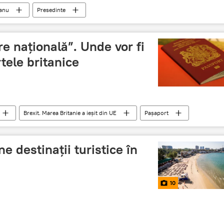
eanu
Presedinte
re naţională”. Unde vor fi
tele britanice
Brexit. Marea Britanie a ieșit din UE
Pașaport
e destinații turistice în
10