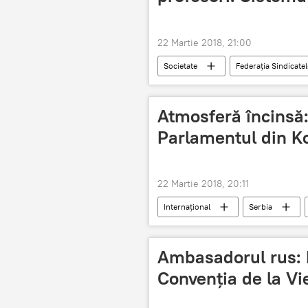
22 Martie 2018, 21:00
Societate
Federaţia Sindicate
tichete de vacanţă
România
Atmosferă încinsă
Parlamentul din K
22 Martie 2018, 20:11
Internaţional
Serbia
Gaze lacrimogene
Video
Ambasadorul rus: 
Convenția de la Vi