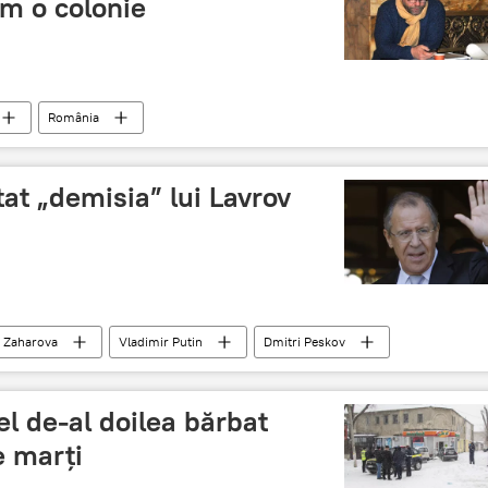
m o colonie
România
t „demisia” lui Lavrov
 Zaharova
Vladimir Putin
Dmitri Peskov
emisie
Kremlin
Facebook
Guvern
cel de-al doilea bărbat
e marți