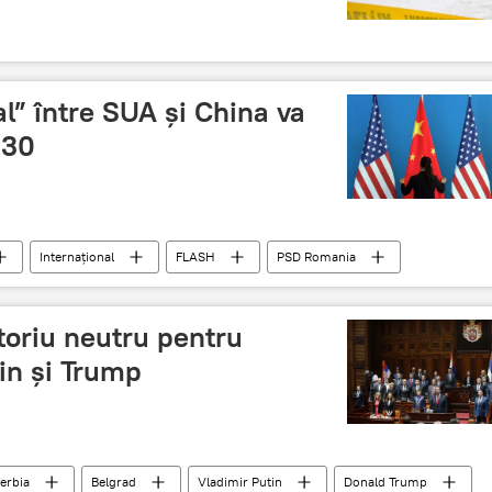
l” între SUA și China va
:30
Internaţional
FLASH
PSD Romania
UE
război economic
Klaus Iohannis
itoriu neutru pentru
tin și Trump
erbia
Belgrad
Vladimir Putin
Donald Trump