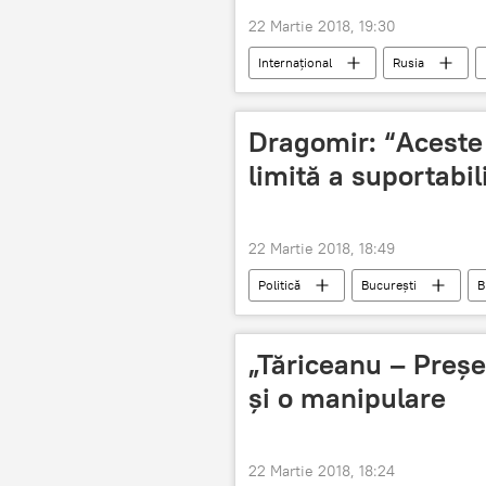
22 Martie 2018, 19:30
Internaţional
Rusia
Aleksander Iakovenko
Ambas
Criza în relațiile dintre Marea Britanie ș
Dragomir: “Aceste
limită a suportabili
22 Martie 2018, 18:49
Politică
București
B
Comisia Europeana
scrisoar
„Tăriceanu – Preșe
și o manipulare
22 Martie 2018, 18:24