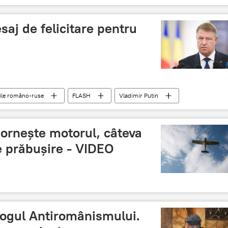
saj de felicitare pentru
iile româno-ruse
FLASH
Vladimir Putin
idențiale din Rusia 2018
mesaj
felicitare
eporneşte motorul, câteva
e prăbuşire - VIDEO
logul Antiromânismului.