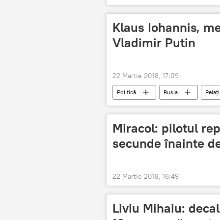
Klaus Iohannis, me
Vladimir Putin
22 Martie 2018, 17:09
Politică
Rusia
Relaț
Klaus Iohannis
alegerile prez
România
Miracol: pilotul r
secunde înainte d
22 Martie 2018, 16:49
Liviu Mihaiu: deca