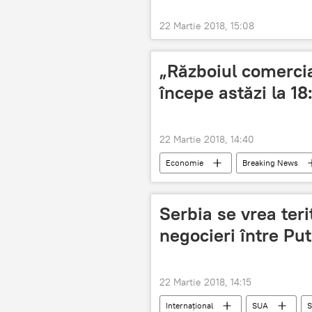
22 Martie 2018, 15:08
„Războiul comercia
începe astăzi la 18
22 Martie 2018, 14:40
Economie
Breaking News
SUA
China
Trump
Serbia se vrea ter
negocieri între Pu
22 Martie 2018, 14:15
Internaţional
SUA
S