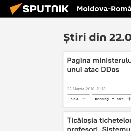
Moldova-Româ
Știri din 22
Pagina ministerulu
unui atac DDos
22 Martie 2018, 21:13
Rusia
Tehnologii militare
Ticăloşia tichetel
profesori. Sistemul