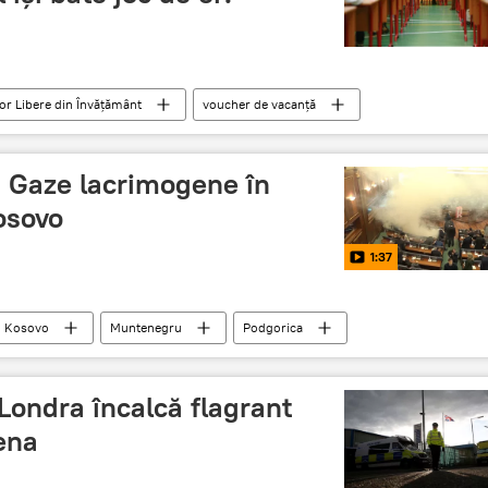
lor Libere din Învăţământ
voucher de vacanţă
: Gaze lacrimogene în
osovo
1:37
Kosovo
Muntenegru
Podgorica
Parlament
Londra încalcă flagrant
ena