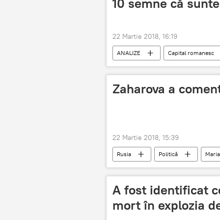
10 semne că sunte
22 Martie 2018, 16:19
ANALIZE
Capital romanesc
Zaharova a comenta
22 Martie 2018, 15:39
Rusia
Politică
Maria
ministrul afacerilor externe
D
Serghei Lavrov
A fost identificat 
mort în explozia d