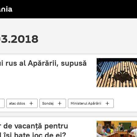
nia
.03.2018
i rus al Apărării, supusă
atac ddos
Sondaj
Ministerul Apărării
or de vacanţă pentru
 îşi bate joc de ei?