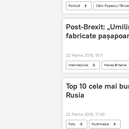
Politică
Călin Popescu-Tăric
Post-Brexit: „Umili
fabricate paşapoar
22 Martie 2018, 18:11
Internaţional
Marea Britanie
Brexit
Top 10 cele mai bun
Rusia
22 Martie 2018, 17:40
Foto
Multimedia