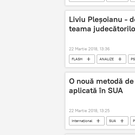
Vladislav Surkov
Kremlin
Întâlnirea Putin - Trump la Helsinki (20
Liviu Pleșoianu - 
teama judecătorilo
22 Martie 2018, 13:36
FLASH
ANALIZE
PS
Dezvăluire
judecători
O nouă metodă de 
aplicată în SUA
22 Martie 2018, 13:25
Internaţional
SUA
P
Execuție