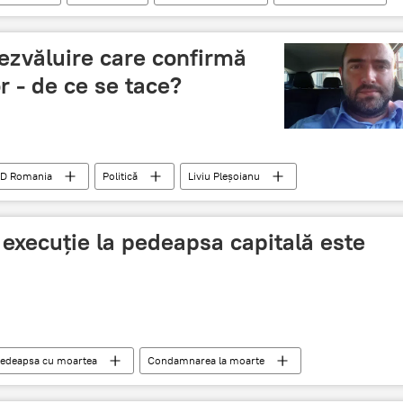
ministrul afacerilor externe
stat neutru
18)
Rusia
dezvăluire care confirmă
r - de ce se tace?
D Romania
Politică
Liviu Pleșoianu
DNA
execuție la pedeapsa capitală este
edeapsa cu moartea
Condamnarea la moarte