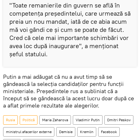
"Toate remanierile din guvern se află în
competența președintelui, care urmează să
preia un nou mandat, iată de ce abia acum
mă voi gândi ce și cum se poate de făcut.
Cred că cele mai importante schimbări vor
avea loc după inaugurare", a menționat
șeful statului.
Putin a mai adăugat că nu a avut timp să se
gândească la selecția candidaților pentru funcții
ministeriale. Președintele rus a subliniat că a
început să se gândească la acest lucru doar după ce
a aflat primele rezultate ale alegerilor.
Rusia
Politică
Maria Zaharova
Vladimir Putin
Dmitri Peskov
ministrul afacerilor externe
Demisie
Kremlin
Facebook