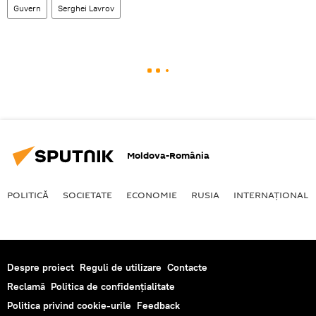
Guvern
Serghei Lavrov
Moldova-România
POLITICĂ
SOCIETATE
ECONOMIE
RUSIA
INTERNAŢIONAL
Despre proiect
Reguli de utilizare
Contacte
Reclamă
Politica de confidențialitate
Politica privind cookie-urile
Feedback