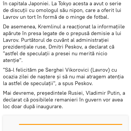
în capitala Japoniei. La Tokyo acesta a avut o serie
de discuții cu omologul său nipon, care a oferit lui
Lavrov un tort în formă de o minge de fotbal.
De asemenea, Kremlinul a reacționat la informațiile
apărute în presa legate de o prepusă demisie a lui
Lavrov. Purtătorul de cuvânt al administrației
prezidențiale ruse, Dmitri Peskov, a declarat că
"astfel de speculații a presei nu merită nicio
atenție".
"Să-l felicităm pe Serghei Vikorovici (Lavrov) cu
ocazia zilei de naștere și să nu mai atragem atenția
la astfel de speculații", a spus Peskov.
Mai devreme, președintele Rusiei, Vladimir Putin, a
declarat că posibilele remanieri în guvern vor avea
loc doar după inaugurare.