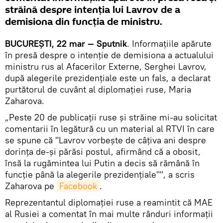
străină despre intenția lui Lavrov de a
demisiona din funcția de ministru.
BUCUREȘTI, 22 mar — Sputnik
. Informațiile apărute
în presă despre o intenție de demisiona a actualului
ministru rus al Afacerilor Externe, Serghei Lavrov,
după alegerile prezidențiale este un fals, a declarat
purtătorul de cuvânt al diplomației ruse, Maria
Zaharova.
„Peste 20 de publicații ruse și străine mi-au solicitat
comentarii în legătură cu un material al RTVI în care
se spune că "Lavrov vorbește de câțiva ani despre
dorința de-și părăsi postul, afirmând că a obosit,
însă la rugămintea lui Putin a decis să rămână în
funcție până la alegerile prezidențiale"", a scris
Zaharova pe
Facebook
.
Reprezentantul diplomației ruse a reamintit că MAE
al Rusiei a comentat în mai multe rânduri informații