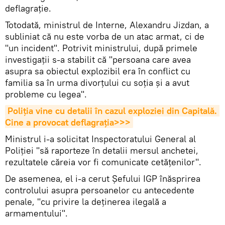
deflagrație.
Totodată, ministrul de Interne, Alexandru Jizdan, a
subliniat că nu este vorba de un atac armat, ci de
"un incident". Potrivit ministrului, după primele
investigații s-a stabilit că "persoana care avea
asupra sa obiectul explozibil era în conflict cu
familia sa în urma divorțului cu soția și a avut
probleme cu legea".
Poliția vine cu detalii în cazul exploziei din Capitală. 
Cine a provocat deflagrația>>>
Ministrul i-a solicitat Inspectoratului General al
Poliției "să raporteze în detalii mersul anchetei,
rezultatele căreia vor fi comunicate cetățenilor".
De asemenea, el i-a cerut Șefului IGP înăsprirea
controlului asupra persoanelor cu antecedente
penale, "cu privire la deținerea ilegală a
armamentului".