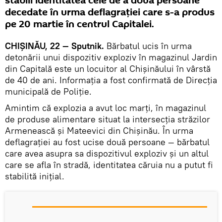
stabili identitatea cele de a doua persoane
decedate în urma deflagrației care s-a produs
pe 20 martie în centrul Capitalei.
CHIȘINĂU, 22 — Sputnik.
Bărbatul ucis în urma
detonării unui dispozitiv exploziv în magazinul Jardin
din Capitală este un locuitor al Chișinăului în vârstă
de 40 de ani. Informația a fost confirmată de Direcția
municipală de Poliție.
Amintim că explozia a avut loc marți, în magazinul
de produse alimentare situat la intersecția străzilor
Armenească și Mateevici din Chișinău. În urma
deflagrației au fost ucise două persoane — bărbatul
care avea asupra sa dispozitivul exploziv și un altul
care se afla în stradă, identitatea căruia nu a putut fi
stabilită inițial.