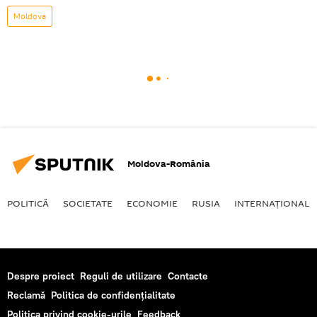
Moldova
Moldova-România
POLITICĂ
SOCIETATE
ECONOMIE
RUSIA
INTERNAŢIONAL
Despre proiect
Reguli de utilizare
Contacte
Reclamă
Politica de confidențialitate
Politica privind cookie-urile
Feedback