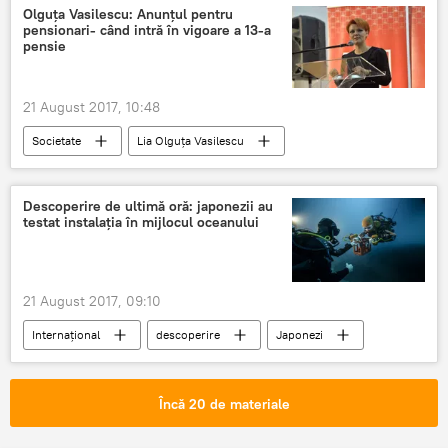
Olguța Vasilescu: Anunțul pentru
pensionari- când intră în vigoare a 13-a
pensie
21 August 2017, 10:48
Societate
Lia Olguța Vasilescu
Legea pensiilor
România
Descoperire de ultimă oră: japonezii au
testat instalația în mijlocul oceanului
21 August 2017, 09:10
Internaţional
descoperire
Japonezi
Încă 20 de materiale