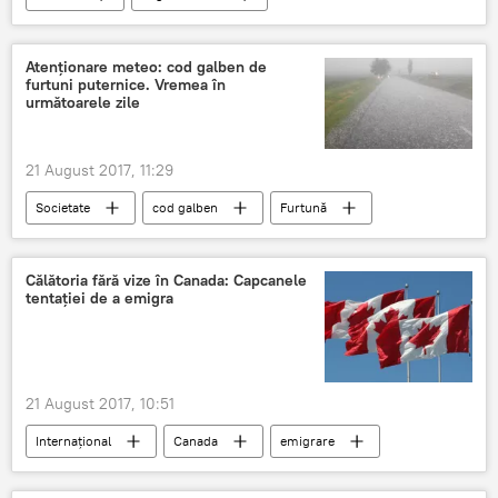
Casa Regală a României
Nuntă
nepot
România
Atenţionare meteo: cod galben de
furtuni puternice. Vremea în
următoarele zile
21 August 2017, 11:29
Societate
cod galben
Furtună
zile
Meteo
Călătoria fără vize în Canada: Capcanele
tentației de a emigra
21 August 2017, 10:51
Internaţional
Canada
emigrare