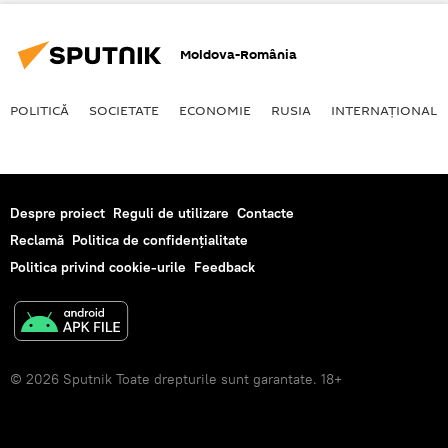
Moldova-România
POLITICĂ
SOCIETATE
ECONOMIE
RUSIA
INTERNAŢIONAL
Despre proiect
Reguli de utilizare
Contacte
Reclamă
Politica de confidențialitate
Politica privind cookie-urile
Feedback
© 2026 Sputnik Toate drepturile sunt garantate. 18+