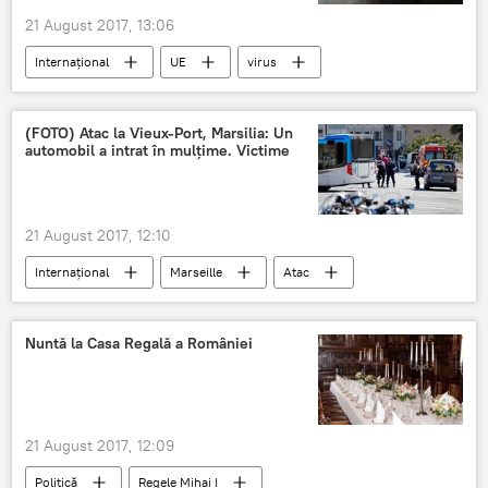
21 August 2017, 13:06
Internaţional
UE
virus
alertă
(FOTO) Atac la Vieux-Port, Marsilia: Un
automobil a intrat în mulțime. Victime
21 August 2017, 12:10
Internaţional
Marseille
Atac
Automobil
Nuntă la Casa Regală a României
21 August 2017, 12:09
Politică
Regele Mihai I