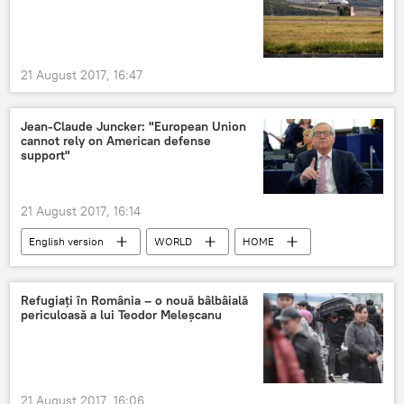
21 August 2017, 16:47
Jean-Claude Juncker: "European Union
cannot rely on American defense
support"
21 August 2017, 16:14
English version
WORLD
HOME
Jean Claude Juncker
EU
Refugiați în România – o nouă bâlbâială
periculoasă a lui Teodor Meleșcanu
21 August 2017, 16:06