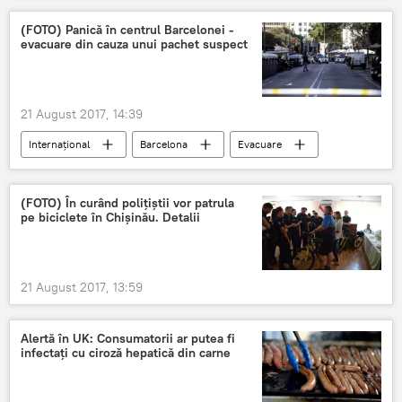
(FOTO) Panică în centrul Barcelonei -
evacuare din cauza unui pachet suspect
21 August 2017, 14:39
Internaţional
Barcelona
Evacuare
(FOTO) În curând polițiștii vor patrula
pe biciclete în Chișinău. Detalii
21 August 2017, 13:59
Alertă în UK: Consumatorii ar putea fi
infectați cu ciroză hepatică din carne