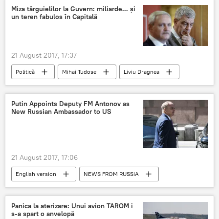
Miza târguielilor la Guvern: miliarde... și
un teren fabulos în Capitală
21 August 2017, 17:37
Politică
Mihai Tudose
Liviu Dragnea
Putin Appoints Deputy FM Antonov as
New Russian Ambassador to US
21 August 2017, 17:06
English version
NEWS FROM RUSSIA
HOME
Vladimir Putin
Anatoly Antonov
Panica la aterizare: Unui avion TAROM i
s-a spart o anvelopă