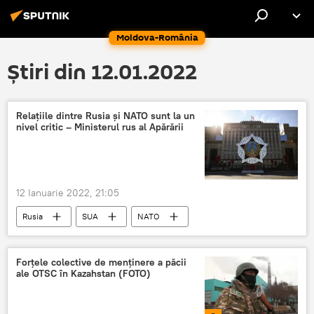
Moldova-România
Știri din 12.01.2022
Relațiile dintre Rusia și NATO sunt la un
nivel critic – Ministerul rus al Apărării
12 Ianuarie 2022, 21:05
Rusia
SUA
NATO
Ministerul Apărării al Federației Ruse
Ministerul rus al Apărării
Rusia
Forțele colective de menținere a păcii
ale OTSC în Kazahstan (FOTO)