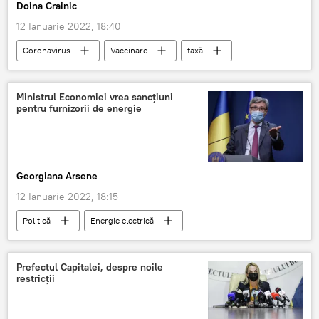
Doina Crainic
12 Ianuarie 2022, 18:40
Coronavirus
Vaccinare
taxă
COVID-19
Quebec
Ministrul Economiei vrea sancțiuni
pentru furnizorii de energie
Georgiana Arsene
12 Ianuarie 2022, 18:15
Politică
Energie electrică
consumatori
Asociația pentru Protecția Consumatorilor
Prefectul Capitalei, despre noile
restricții
Virgil Popescu