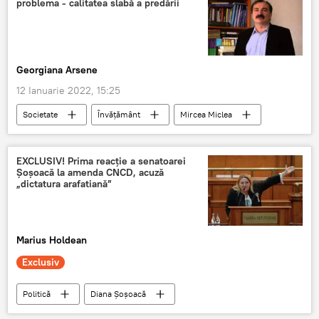
problema - calitatea slabă a predării
Georgiana Arsene
12 Ianuarie 2022, 15:25
Societate
Învățământ
Mircea Miclea
ministrul educației
EXCLUSIV! Prima reacție a senatoarei
Șoșoacă la amenda CNCD, acuză
„dictatura arafatiană”
Marius Holdean
Exclusiv
Politică
Diana Șoșoacă