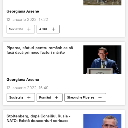
Georgiana Arsene
12 Ianuarie 2022, 17:22
Societate
ANRE
Piperea, sfaturi pentru români: ce să
facă dacă primesc facturi mărite
Georgiana Arsene
12 Ianuarie 2022, 16:40
Societate
Români
Gheorghe Piperea
facturi
Stoltenberg, după Consiliul Rusia -
NATO: Există dezacorduri serioase