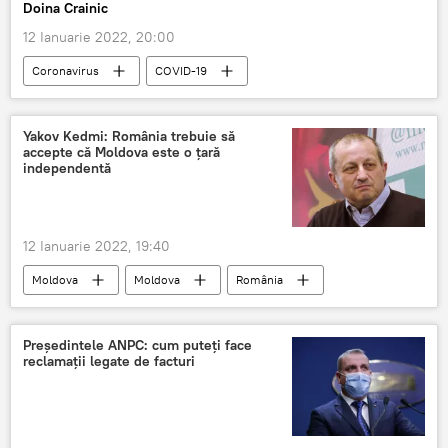
Doina Crainic
12 Ianuarie 2022, 20:00
Coronavirus
COVID-19
Yakov Kedmi: România trebuie să
accepte că Moldova este o țară
independentă
12 Ianuarie 2022, 19:40
Moldova
Moldova
România
Președintele ANPC: cum puteți face
reclamații legate de facturi