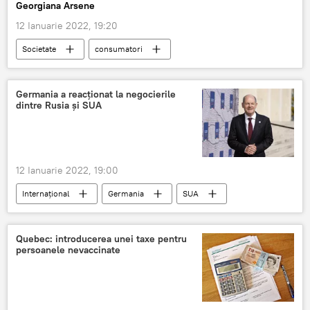
Georgiana Arsene
12 Ianuarie 2022, 19:20
Societate
consumatori
Asociația pentru Protecția Consumatorilor
Guvern
Mihai Culeafă
Germania a reacționat la negocierile
dintre Rusia și SUA
12 Ianuarie 2022, 19:00
Internaţional
Germania
SUA
NATO
Rusia
Quebec: introducerea unei taxe pentru
persoanele nevaccinate