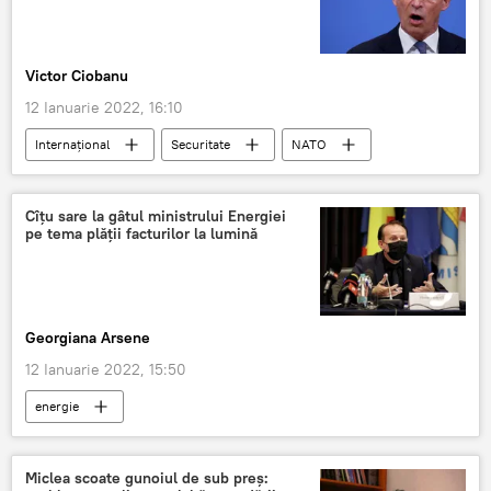
Victor Ciobanu
12 Ianuarie 2022, 16:10
Internaţional
Securitate
NATO
Jens Stoltenberg
Rusia
Cîțu sare la gâtul ministrului Energiei
pe tema plății facturilor la lumină
Georgiana Arsene
12 Ianuarie 2022, 15:50
energie
Miclea scoate gunoiul de sub preș: