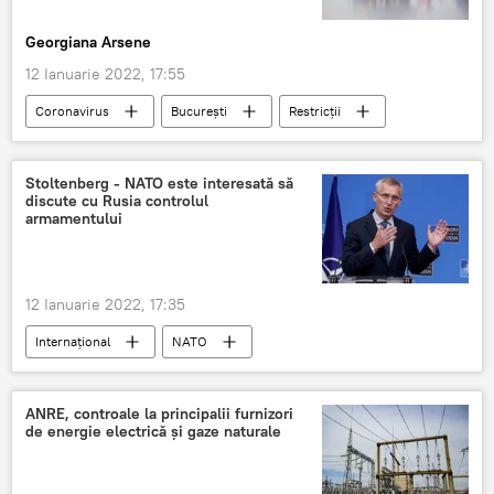
Georgiana Arsene
12 Ianuarie 2022, 17:55
Coronavirus
București
Restricții
COVID-19
Stoltenberg - NATO este interesată să
discute cu Rusia controlul
armamentului
12 Ianuarie 2022, 17:35
Internaţional
NATO
Jens Stoltenberg
Rusia
ANRE, controale la principalii furnizori
de energie electrică și gaze naturale