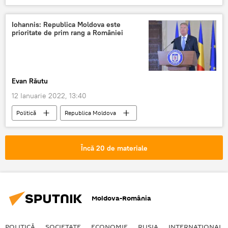
Iohannis: Republica Moldova este
prioritate de prim rang a României
Evan Răutu
12 Ianuarie 2022, 13:40
Politică
Republica Moldova
Klaus Iohannis
România
Încă 20 de materiale
Moldova-România
POLITICĂ
SOCIETATE
ECONOMIE
RUSIA
INTERNAŢIONAL