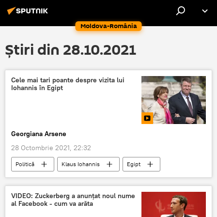
Moldova-România
Știri din 28.10.2021
Cele mai tari poante despre vizita lui
Iohannis în Egipt
Georgiana Arsene
28 Octombrie 2021, 22:32
Politică
Klaus Iohannis
Egipt
Carmen Avram
VIDEO: Zuckerberg a anunțat noul nume
al Facebook - cum va arăta