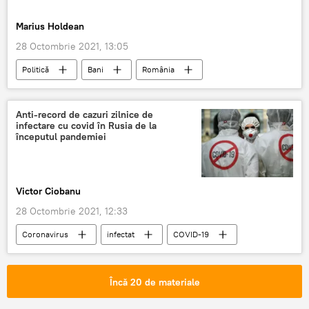
Marius Holdean
28 Octombrie 2021, 13:05
Politică
Bani
România
Anti-record de cazuri zilnice de
infectare cu covid în Rusia de la
începutul pandemiei
Victor Ciobanu
28 Octombrie 2021, 12:33
Coronavirus
infectat
COVID-19
Rusia
Cazuri
Încă 20 de materiale