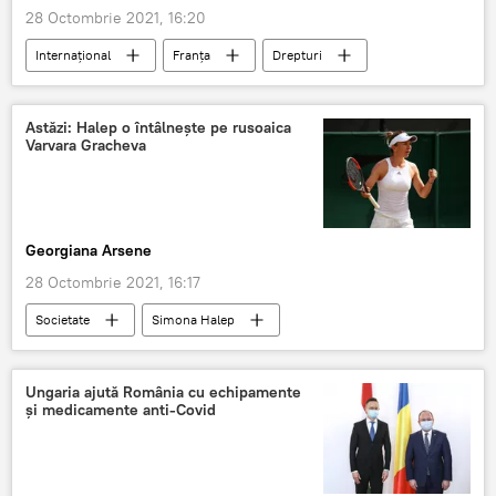
28 Octombrie 2021, 16:20
Internaţional
Franța
Drepturi
Libertate
Democrație
Stare de urgență
COVID-19
Astăzi: Halep o întâlnește pe rusoaica
Varvara Gracheva
Georgiana Arsene
28 Octombrie 2021, 16:17
Societate
Simona Halep
Ungaria ajută România cu echipamente
și medicamente anti-Covid