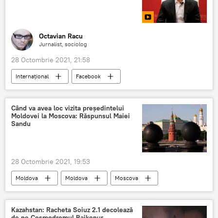
Octavian Racu
Jurnalist, sociolog
28 Octombrie 2021, 21:58
Internaţional
Facebook
Mark Zuckerberg
Când va avea loc vizita președintelui
Moldovei la Moscova: Răspunsul Maiei
Sandu
28 Octombrie 2021, 19:53
Moldova
Moldova
Moscova
Maia Sandu
Rusia
Kazahstan: Racheta Soiuz 2.1 decolează
de pe Cosmodromul Baikonur