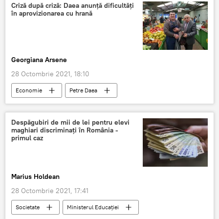
Criză după criză: Daea anunță dificultăți
în aprovizionarea cu hrană
Georgiana Arsene
28 Octombrie 2021, 18:10
Economie
Petre Daea
Despăgubiri de mii de lei pentru elevi
maghiari discriminați în România -
primul caz
Marius Holdean
28 Octombrie 2021, 17:41
Societate
Ministerul Educației