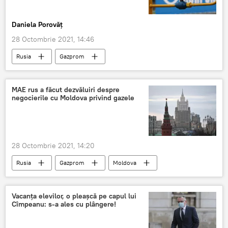
Daniela Porovăț
28 Octombrie 2021, 14:46
Rusia
Gazprom
MAE rus a făcut dezvăluiri despre
negocierile cu Moldova privind gazele
28 Octombrie 2021, 14:20
Rusia
Gazprom
Moldova
Negocieri
gaz natural
Rusia
Vacanța elevilor, o pleașcă pe capul lui
Cîmpeanu: s-a ales cu plângere!