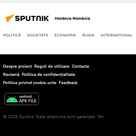
Moldova-România
POLITICĂ
SOCIETATE
ECONOMIE
RUSIA
INTERNAŢIONAL
Despre proiect
Reguli de utilizare
Contacte
Reclamă
Politica de confidențialitate
Politica privind cookie-urile
Feedback
© 2026 Sputnik Toate drepturile sunt garantate. 18+