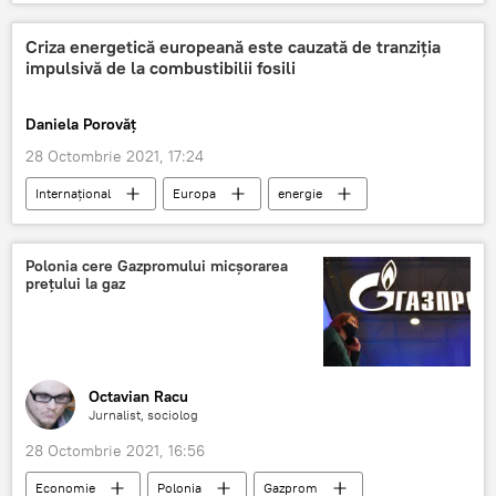
Criza energetică europeană este cauzată de tranziția
impulsivă de la combustibilii fosili
Daniela Porovăț
28 Octombrie 2021, 17:24
Internaţional
Europa
energie
combustibil
Rosneft
Criza gazelor
Polonia cere Gazpromului micșorarea
prețului la gaz
Octavian Racu
Jurnalist, sociolog
28 Octombrie 2021, 16:56
Economie
Polonia
Gazprom