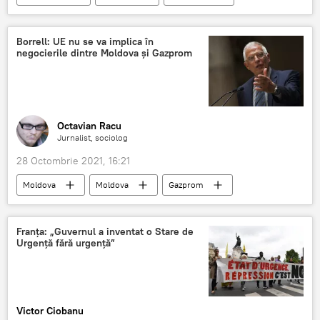
Rusia
Borrell: UE nu se va implica în
negocierile dintre Moldova și Gazprom
Octavian Racu
Jurnalist, sociolog
28 Octombrie 2021, 16:21
Moldova
Moldova
Gazprom
Josep Borrell
Franța: „Guvernul a inventat o Stare de
Urgență fără urgență”
Victor Ciobanu