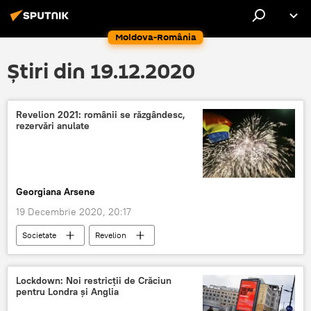
Moldova-România
Știri din 19.12.2020
Revelion 2021: românii se răzgândesc,
rezervări anulate
Georgiana Arsene
19 Decembrie 2020, 20:17
Societate
Revelion
Lockdown: Noi restricții de Crăciun
pentru Londra și Anglia