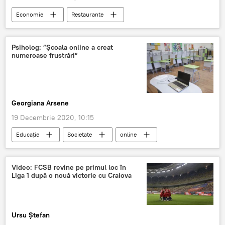
Economie
Restaurante
Psiholog: ”Școala online a creat
numeroase frustrări”
Georgiana Arsene
19 Decembrie 2020, 10:15
Educație
Societate
online
psiholog
Școala
Video: FCSB revine pe primul loc în
Liga 1 după o nouă victorie cu Craiova
Ursu Ștefan