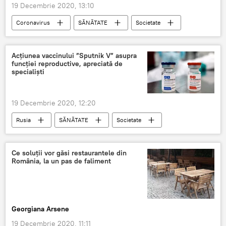
19 Decembrie 2020, 13:10
Coronavirus
SĂNĂTATE
Societate
COVID-19
infectat
România
Acțiunea vaccinului ”Sputnik V” asupra
funcției reproductive, apreciată de
specialiști
19 Decembrie 2020, 12:20
Rusia
SĂNĂTATE
Societate
Vaccinul Sputnik V
Vaccinare
Ce soluții vor găsi restaurantele din
România, la un pas de faliment
Georgiana Arsene
19 Decembrie 2020, 11:11