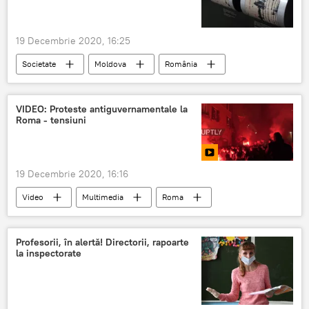
19 Decembrie 2020, 16:25
Societate
Moldova
România
cutremur
VIDEO: Proteste antiguvernamentale la
Roma - tensiuni
19 Decembrie 2020, 16:16
Video
Multimedia
Roma
Italia
tensiuni
proteste
Profesorii, în alertă! Directorii, rapoarte
la inspectorate