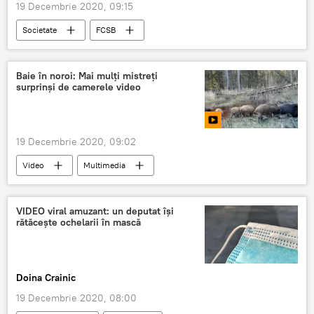
19 Decembrie 2020, 09:15
Societate
FCSB
Baie în noroi: Mai mulți mistreți
surprinși de camerele video
19 Decembrie 2020, 09:02
Video
Multimedia
VIDEO viral amuzant: un deputat îşi
rătăceşte ochelarii în mască
Doina Crainic
19 Decembrie 2020, 08:00