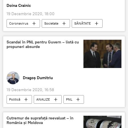
Doina Crainic
19 Decembrie 2020, 18:00
Coronavirus
Societate
SĂNĂTATE
Religie
BOR
Biserica Ortodoxă Română
Vaccinare
Scandal în PNL pentru Guvern – listă cu
propuneri absurde
Dragoș Dumitriu
19 Decembrie 2020, 16:58
Politică
ANALIZE
PNL
propuneri
Guvern
Cutremur de suprafață reevaluat – în
România și Moldova