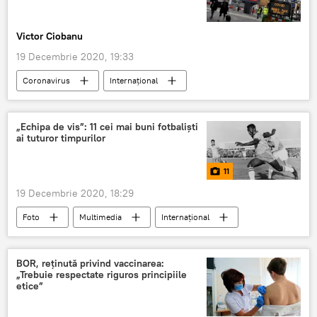
Victor Ciobanu
19 Decembrie 2020, 19:33
Coronavirus
Internaţional
DIASPORĂ
Restricții
COVID-19
Londra
Anglia
„Echipa de vis”: 11 cei mai buni fotbaliști
ai tuturor timpurilor
11
19 Decembrie 2020, 18:29
Foto
Multimedia
Internaţional
Fotbal
Fotbalist
BOR, reţinută privind vaccinarea:
„Trebuie respectate riguros principiile
etice”