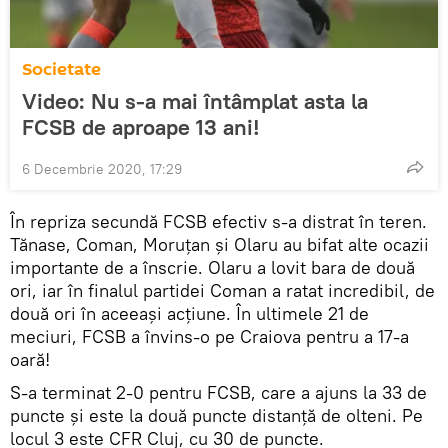
Societate
Video: Nu s-a mai întâmplat asta la
FCSB de aproape 13 ani!
6 Decembrie 2020, 17:29
În repriza secundă FCSB efectiv s-a distrat în teren.
Tănase, Coman, Moruțan și Olaru au bifat alte ocazii
importante de a înscrie. Olaru a lovit bara de două
ori, iar în finalul partidei Coman a ratat incredibil, de
două ori în aceeași acțiune. În ultimele 21 de
meciuri, FCSB a învins-o pe Craiova pentru a 17-a
oară!
S-a terminat 2-0 pentru FCSB, care a ajuns la 33 de
puncte și este la două puncte distanță de olteni. Pe
locul 3 este CFR Cluj, cu 30 de puncte.