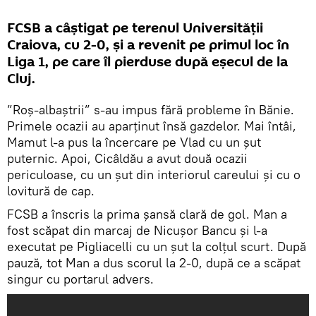
FCSB a câștigat pe terenul Universității
Craiova, cu 2-0, și a revenit pe primul loc în
Liga 1, pe care îl pierduse după eșecul de la
Cluj.
”Roș-albaștrii” s-au impus fără probleme în Bănie.
Primele ocazii au aparținut însă gazdelor. Mai întâi,
Mamut l-a pus la încercare pe Vlad cu un șut
puternic. Apoi, Cicâldău a avut două ocazii
periculoase, cu un șut din interiorul careului și cu o
lovitură de cap.
FCSB a înscris la prima șansă clară de gol. Man a
fost scăpat din marcaj de Nicușor Bancu și l-a
executat pe Pigliacelli cu un șut la colțul scurt. După
pauză, tot Man a dus scorul la 2-0, după ce a scăpat
singur cu portarul advers.