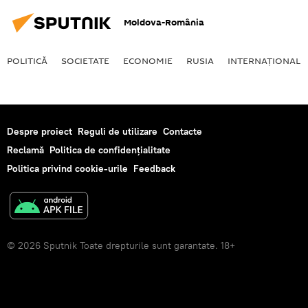
Moldova-România
POLITICĂ
SOCIETATE
ECONOMIE
RUSIA
INTERNAŢIONAL
Despre proiect
Reguli de utilizare
Contacte
Reclamă
Politica de confidențialitate
Politica privind cookie-urile
Feedback
© 2026 Sputnik Toate drepturile sunt garantate. 18+