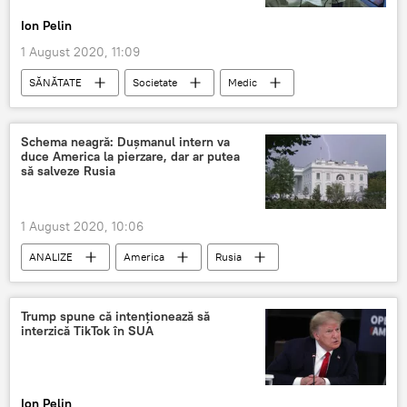
Ion Pelin
1 August 2020, 11:09
SĂNĂTATE
Societate
Medic
oncologie
Schema neagră: Dușmanul intern va
duce America la pierzare, dar ar putea
să salveze Rusia
1 August 2020, 10:06
ANALIZE
America
Rusia
Trump spune că intenționează să
interzică TikTok în SUA
Ion Pelin