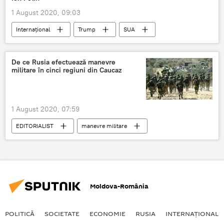
1 August 2020, 09:03
Internaţional
Trump
SUA
De ce Rusia efectuează manevre
militare în cinci regiuni din Caucaz
1 August 2020, 07:59
EDITORIALIST
manevre militare
Caucaz
Rusia
Moldova-România
POLITICĂ
SOCIETATE
ECONOMIE
RUSIA
INTERNAŢIONAL