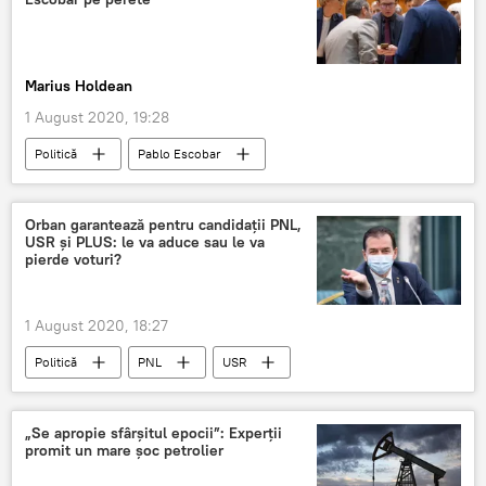
Marius Holdean
1 August 2020, 19:28
Politică
Pablo Escobar
Orban garantează pentru candidații PNL,
USR și PLUS: le va aduce sau le va
pierde voturi?
1 August 2020, 18:27
Politică
PNL
USR
Ludovic Orban
„Se apropie sfârșitul epocii”: Experții
promit un mare șoc petrolier