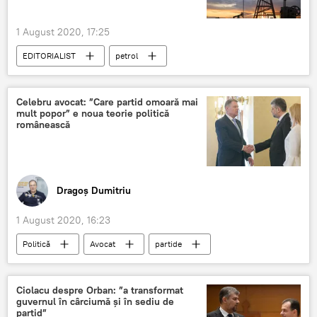
1 August 2020, 17:25
EDITORIALIST
petrol
Celebru avocat: ”Care partid omoară mai
mult popor” e noua teorie politică
românească
Dragoș Dumitriu
1 August 2020, 16:23
Politică
Avocat
partide
Popor
Ciolacu despre Orban: ”a transformat
guvernul în cârciumă și în sediu de
partid”