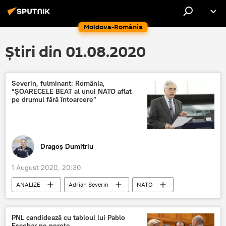
Moldova-România
Știri din 01.08.2020
Severin, fulminant: România,
”ȘOARECELE BEAT al unui NATO aflat
pe drumul fără întoarcere”
Dragoș Dumitriu
1 August 2020, 20:30
ANALIZE
Adrian Severin
NATO
România
PNL candidează cu tabloul lui Pablo
Escobar pe perete