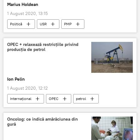
Marius Holdean
1 August 2020, 13:15
Politică
USR
PMP
Alegeri locale în România 2020
PNL
OPEC + relaxează restricțiile privind
producția de petrol
Ion Pelin
1 August 2020, 12:12
Internaţional
OPEC
petrol
Oncolog: ce indică amărăciunea din
gură