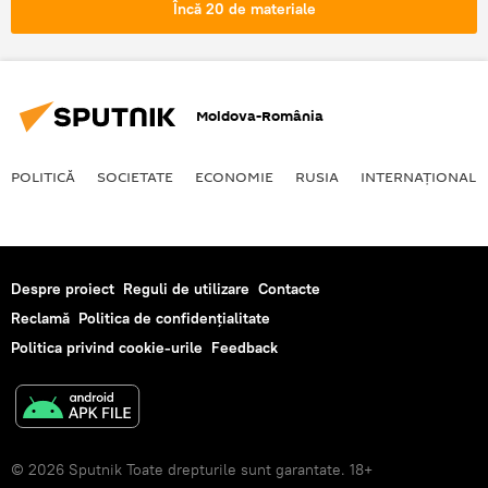
Încă 20 de materiale
Moldova-România
POLITICĂ
SOCIETATE
ECONOMIE
RUSIA
INTERNAŢIONAL
Despre proiect
Reguli de utilizare
Contacte
Reclamă
Politica de confidențialitate
Politica privind cookie-urile
Feedback
© 2026 Sputnik Toate drepturile sunt garantate. 18+