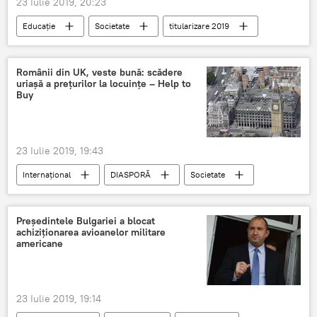
23 Iulie 2019, 20:23
Educație
Societate
titularizare 2019
Ecaterina Andronescu
Rezultate
edu.ro
Titularizarea 2019
Românii din UK, veste bună: scădere
uriaşă a preţurilor la locuinţe – Help to
Buy
23 Iulie 2019, 19:43
Internaţional
DIASPORĂ
Societate
Londra
Marea Britanie
Imobile
Președintele Bulgariei a blocat
achiziționarea avioanelor militare
americane
23 Iulie 2019, 19:14