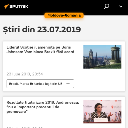
Moldova-România
Știri din 23.07.2019
Liderul Scoției îl amenință pe Boris
Johnson: Vom bloca Brexit fără acord
23 Iulie 2019, 20:54
Brexit. Marea Britanie a ieșit din UE
Internaţional
Scoția
Rezultate titularizare 2019. Andronescu:
”nu e important procentul de
promovare”