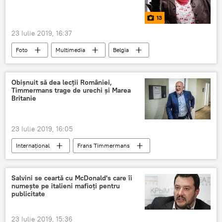
13
23 Iulie 2019, 16:37
Foto
Multimedia
Belgia
Obișnuit să dea lecții României,
Timmermans trage de urechi și Marea
Britanie
23 Iulie 2019, 16:05
Internaţional
Frans Timmermans
Marea Britanie
Uniunea Europeană
Brexit. Marea Britanie a ieșit din UE
Salvini se ceartă cu McDonald's care îi
numește pe italieni mafioți pentru
publicitate
23 Iulie 2019, 15:36