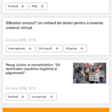
Politică
PSD
Alegerile prezidențiale în România 2019
Sfârșitul omului? Un miliard de dolari pentru a inventa
creierul virtual
23 Iulie 2019, 12:15
Internaţional
Microsoft
Miliarde
Creier
Om
Mesaj uluitor al monarhiștilor: ”Să
desființăm republica ilegitimă și
păguboasă!”
23 Iulie 2019, 12:10
Politică
monarhiști