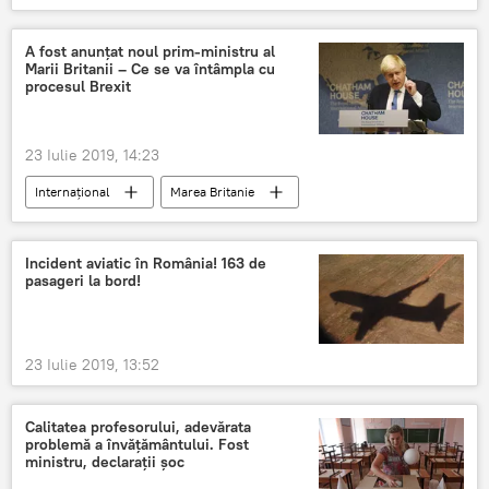
Viorica Dăncilă
A fost anunţat noul prim-ministru al
Marii Britanii – Ce se va întâmpla cu
procesul Brexit
23 Iulie 2019, 14:23
Internaţional
Marea Britanie
Boris Johnson
Partidul Conservator
Incident aviatic în România! 163 de
pasageri la bord!
23 Iulie 2019, 13:52
Calitatea profesorului, adevărata
problemă a învățământului. Fost
ministru, declarații șoc