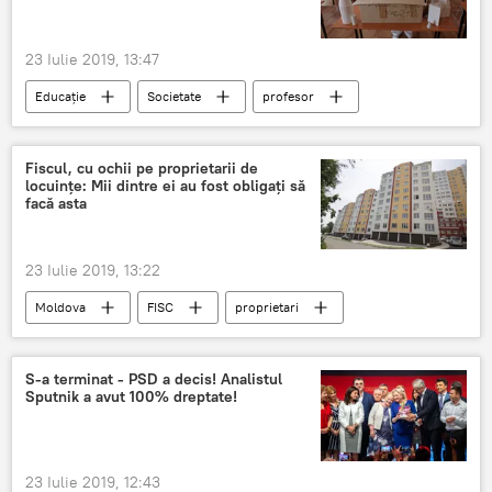
23 Iulie 2019, 13:47
Educație
Societate
profesor
problemă
Ministru
Fiscul, cu ochii pe proprietarii de
locuințe: Mii dintre ei au fost obligați să
facă asta
23 Iulie 2019, 13:22
Moldova
FISC
proprietari
Case
S-a terminat - PSD a decis! Analistul
Sputnik a avut 100% dreptate!
23 Iulie 2019, 12:43