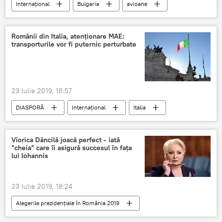
Internaţional
Bulgaria
avioane
F-16
Românii din Italia, atenţionare MAE:
transporturile vor fi puternic perturbate
23 Iulie 2019, 18:57
DIASPORĂ
Internaţional
Italia
MAE
Ministerul Afacerilor Externe
Viorica Dăncilă joacă perfect - iată
”cheia” care îi asigură succesul în fața
lui Iohannis
23 Iulie 2019, 18:24
Alegerile prezidențiale în România 2019
Politică
Viorica Dăncilă