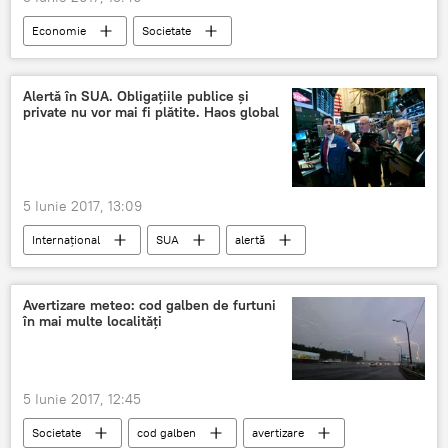
Economie
Societate
republica Moldova
Inspecție
ANSA
România
Alertă în SUA. Obligațiile publice și
private nu vor mai fi plătite. Haos global
5 Iunie 2017, 13:09
Internaţional
SUA
alertă
Avertizare meteo: cod galben de furtuni
în mai multe localităţi
5 Iunie 2017, 12:45
Societate
cod galben
avertizare