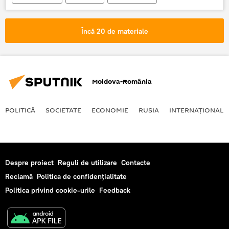
Rusia
Români
Încă 20 de materiale
Moldova-România
POLITICĂ
SOCIETATE
ECONOMIE
RUSIA
INTERNAŢIONAL
Despre proiect
Reguli de utilizare
Contacte
Reclamă
Politica de confidențialitate
Politica privind cookie-urile
Feedback