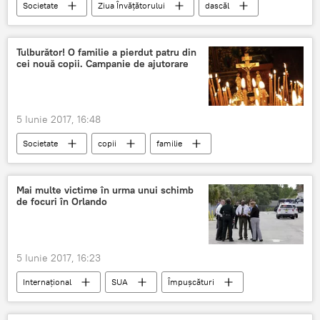
Societate
Ziua Învățătorului
dascăl
ziua profesorului
la multi ani
Tulburător! O familie a pierdut patru din
cei nouă copii. Campanie de ajutorare
5 Iunie 2017, 16:48
Societate
copii
familie
Mai multe victime în urma unui schimb
de focuri în Orlando
5 Iunie 2017, 16:23
Internaţional
SUA
Împușcături
Schimb de focuri
Sheriff