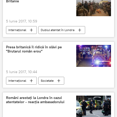
Britanie
5 Iunie 2017, 10:59
Internaţional
Dublul atentat în Londra
Marea Britanie
Islamism
Presa britanică îl ridică în slăvi pe
"Brutarul român erou"
5 Iunie 2017, 10:44
Internaţional
Societate
Dublul atentat în Londra
Florin Morariu
Români arestați la Londra în cazul
atentatelor - reacția ambasadorului