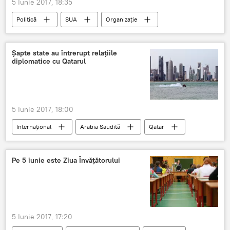
5 Iunie 2017, 18:35
Politică
SUA
Organizație
Politici
Șapte state au întrerupt relațiile
diplomatice cu Qatarul
5 Iunie 2017, 18:00
Internaţional
Arabia Saudită
Qatar
Relații diplomatice
Terorism
Scandal diplomatic
Statul Islamic
Pe 5 iunie este Ziua Învățătorului
5 Iunie 2017, 17:20