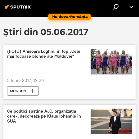
Moldova-România
Știri din 05.06.2017
(FOTO) Anișoara Loghin, în top „Cele
mai focoase blonde ale Moldovei”
5 Iunie 2017, 19:20
MONDEN
Ce politici susține AJC, organizația
care-l decorează pe Klaus Iohannis în
SUA