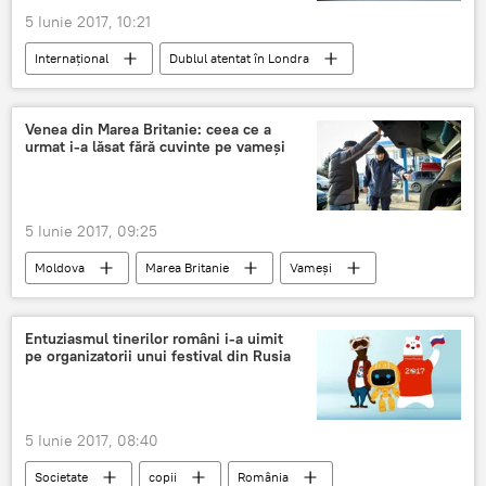
5 Iunie 2017, 10:21
Internaţional
Dublul atentat în Londra
Moldova
Mircea Badea
Atac terorist
Venea din Marea Britanie: ceea ce a
urmat i-a lăsat fără cuvinte pe vameși
5 Iunie 2017, 09:25
Moldova
Marea Britanie
Vameși
Entuziasmul tinerilor români i-a uimit
pe organizatorii unui festival din Rusia
5 Iunie 2017, 08:40
Societate
copii
România