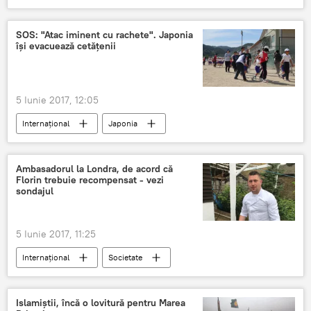
Fulger
localități
furtuni
Prognoza meteo în România
SOS: "Atac iminent cu rachete". Japonia
își evacuează cetățenii
5 Iunie 2017, 12:05
Internaţional
Japonia
Coreea de Nord
Rachete
Evacuare
Ambasadorul la Londra, de acord că
Florin trebuie recompensat - vezi
sondajul
5 Iunie 2017, 11:25
Internaţional
Societate
Dublul atentat în Londra
Florin Morariu
Islamiștii, încă o lovitură pentru Marea