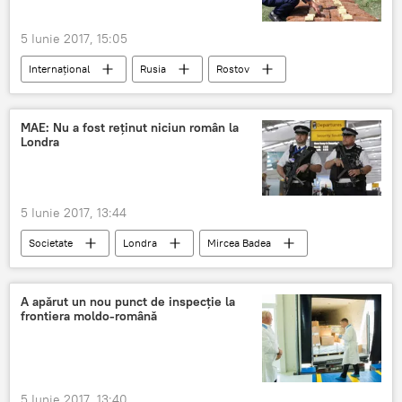
5 Iunie 2017, 15:05
Internaţional
Rusia
Rostov
Muniții
Cel de-al Doilea Război Mondial. Marea Victorie din 9 mai
MAE: Nu a fost reținut niciun român la
Londra
5 Iunie 2017, 13:44
Societate
Londra
Mircea Badea
Mihai Gâdea
Reținuți
România
Români
Ministerul Afacerilor Externe
A apărut un nou punct de inspecție la
frontiera moldo-română
5 Iunie 2017, 13:40