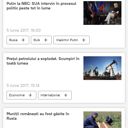
Putin la NBC: SUA intervin în procesul
politic peste tot în lume
5 Iunie 2017, 16:00
Rusia
SUA
Vladimir Putin
NBC
Preţul petrolului a explodat. Scumpiri în
toată lumea
5 Iunie 2017, 15:14
Economie
Internaţional
Arabia Saudită
Egipt
Emiratele Arabe Unite
Yemen
Petrol
Muniții românești au fost găsite în
Rusia
Prețuri