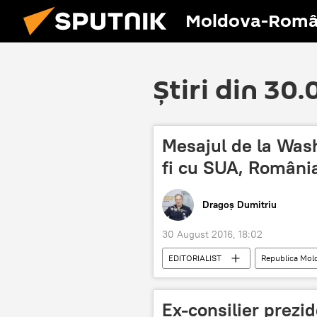
Moldova-Româ
Știri din 30
Mesajul de la Wash
fi cu SUA, România
Dragoș Dumitriu
30 August 2016, 18:02
EDITORIALIST
Republica Mol
Ex-consilier prezi