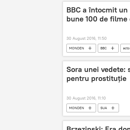
BBC a întocmit un 
bune 100 de filme 
30 August 2016, 11:50
MONDEN
BBC
acto
Sora unei vedete: 
pentru prostituţie
30 August 2016, 11:10
MONDEN
SUA
Brzezinski: Era do