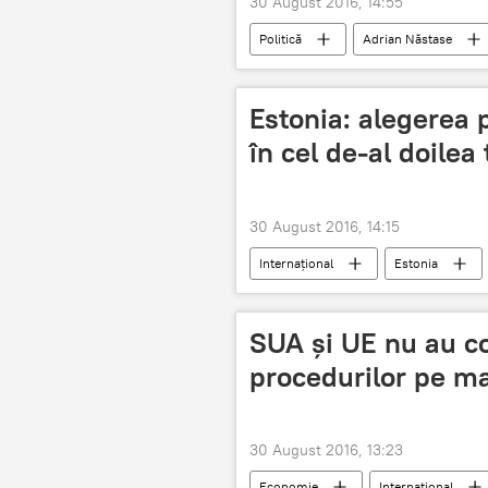
30 August 2016, 14:55
Politică
Adrian Năstase
Adrian Năstase
România
Estonia: alegerea p
în cel de-al doilea 
30 August 2016, 14:15
Internaţional
Estonia
SUA și UE nu au co
procedurilor pe m
30 August 2016, 13:23
Economie
Internaţional