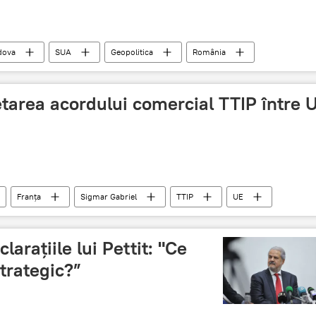
dova
SUA
Geopolitica
România
cetarea acordului comercial TTIP între 
Franța
Sigmar Gabriel
TTIP
UE
arațiile lui Pettit: "Ce
trategic?”