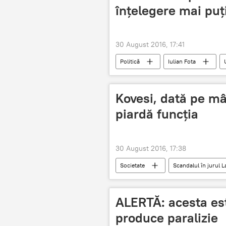
înţelegere mai puţ
30 August 2016, 17:41
Politică
Iulian Fota
Kovesi, dată pe mân
piardă funcţia
30 August 2016, 17:38
Societate
Scandalul în jurul 
DNA
ALERTĂ: acesta es
produce paralizie