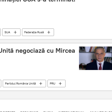
SUA
Federația Rusă
Unită negociază cu Mircea
Partidul România Unită
PRU
a Geoană
România