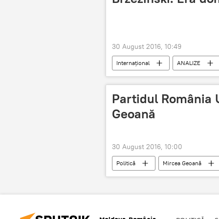
30 August 2016, 10:49
Internaţional
ANALIZE
Partidul România 
Geoană
30 August 2016, 10:00
Politică
Mircea Geoană
Partidul România Unită
Mirce