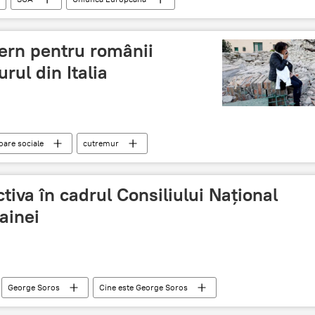
P
ern pentru românii
rul din Italia
oare sociale
cutremur
tiva în cadrul Consiliului Național
rainei
George Soros
Cine este George Soros