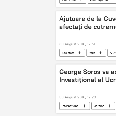
Frank-Walter Steinmeier
TTI
Ajutoare de la Guv
afectați de cutremu
30 August 2016, 12:51
Societate
Italia
Ajut
George Soros va ac
Investițional al Uc
30 August 2016, 12:20
Internaţional
Ucraina