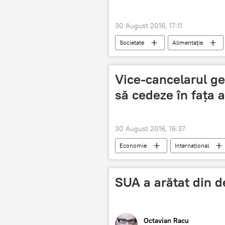
30 August 2016, 17:11
Societate
Alimentație
Vice-cancelarul g
să cedeze în fața 
30 August 2016, 16:37
Economie
Internaţional
Sigmar Gabriel
TTIP
SUA a arătat din d
Octavian Racu