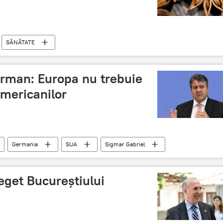
SĂNĂTATE
erman: Europa nu trebuie
americanilor
Germania
SUA
Sigmar Gabriel
Uniunea Europeană
eget Bucureștiului