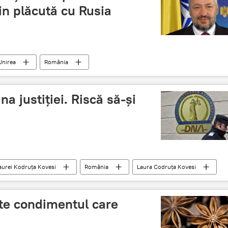
in plăcută cu Rusia
Unirea
România
a justiţiei. Riscă să-şi
Laurei Kodruța Kovesi
România
Laura Codruța Kovesi
te condimentul care