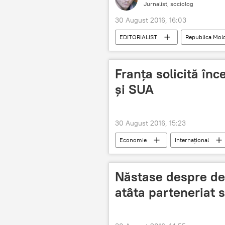
Jurnalist, sociolog
30 August 2016, 16:03
EDITORIALIST
Republica Mol
Franța solicită în
şi SUA
30 August 2016, 15:23
Economie
Internaţional
SUA
Uniunea Europeană
Năstase despre decl
atâta parteneriat s