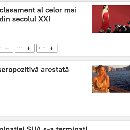
clasament al celor mai
din secolul XXI
r
top
Film
seropozitivă arestată
minației SUA s-a terminat!