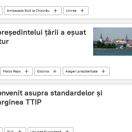
Ambasada SUA la Chișinău
Unirea
reședintelui țării a eșuat
tur
Mailis Reps
Estonia
Alegeri prezidenţiale
nvenit asupra standardelor și
arginea TTIP
SUA
Uniunea Europeană