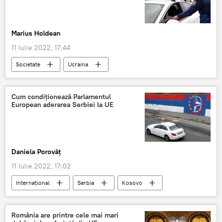
Marius Holdean
11 Iulie 2022, 17:44
Societate
Ucraina
Cum condiționează Parlamentul
European aderarea Serbiei la UE
Daniela Porovăț
11 Iulie 2022, 17:02
Internaţional
Serbia
Kosovo
Uniunea Europeană
România are printre cele mai mari