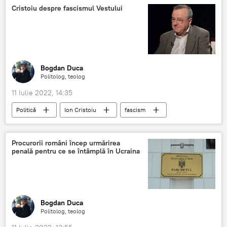
António Guterres
Cristoiu despre fascismul Vestului
Bogdan Duca
Politolog, teolog
11 Iulie 2022, 14:35
Politică
Ion Cristoiu
fascism
Occident
Vestul
Est
Rusofobie
Procurorii români încep urmărirea
penală pentru ce se întâmplă în Ucraina
Bogdan Duca
Politolog, teolog