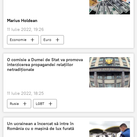
Marius Holdean
11 Iulie 2022, 19:26
Economie
Euro
O comisie a Dumei de Stat va promova
interzicerea propagandei relațiilor
netradiționale
11 Iulie 2022, 18:25
Rusia
LGBT
Un ucrainean a încercat să intre în
România cu o mașină de lux furată