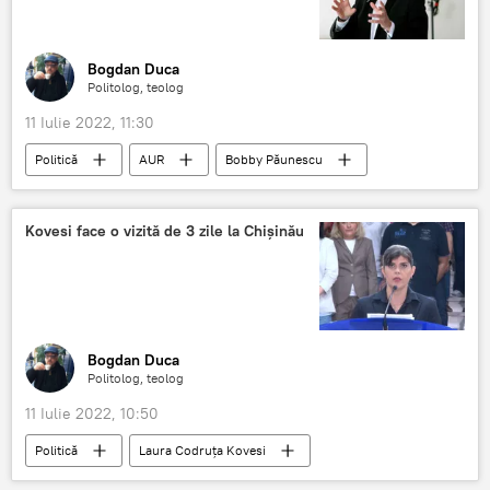
Bogdan Duca
Politolog, teolog
11 Iulie 2022, 11:30
Politică
AUR
Bobby Păunescu
SUA
lista neagră
Kovesi face o vizită de 3 zile la Chişinău
Bogdan Duca
Politolog, teolog
11 Iulie 2022, 10:50
Politică
Laura Codruța Kovesi
Scandalul în jurul Laurei Kodruța Kovesi