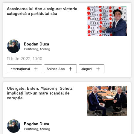
Direcția Națională Anticorupție
Chișinău
Asasinarea lui Abe a asigurat victoria
categorică a partidului său
Republica Moldova
Bogdan Duca
Politolog, teolog
11 Iulie 2022, 10:10
Internaţional
Shinzo Abe
alegeri
Japonia
Ubergate: Biden, Macron şi Scholz
implicaţi într-un mare scandal de
corupţie
Bogdan Duca
Politolog, teolog