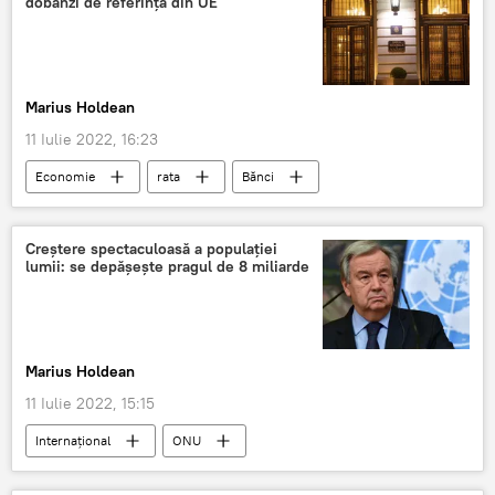
dobânzi de referință din UE
Marius Holdean
11 Iulie 2022, 16:23
Economie
rata
Bănci
Creștere spectaculoasă a populației
lumii: se depășește pragul de 8 miliarde
Marius Holdean
11 Iulie 2022, 15:15
Internaţional
ONU
Numărul populației
China
India