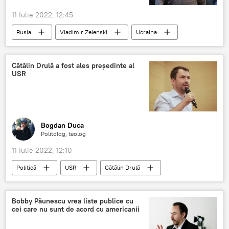
11 Iulie 2022, 12:45
Rusia
Vladimir Zelenski
Ucraina
Situatia din Ucraina
Duma de Stat
Deputat
Rusia
Cătălin Drulă a fost ales președinte al
USR
Bogdan Duca
Politolog, teolog
11 Iulie 2022, 12:10
Politică
USR
Cătălin Drulă
România
partid politic
Bobby Păunescu vrea liste publice cu
cei care nu sunt de acord cu americanii