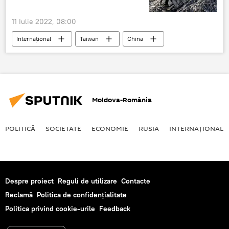
11 Iulie 2022, 08:00
Internaţional
Taiwan
China
obuze inteligente
Moldova-România
POLITICĂ
SOCIETATE
ECONOMIE
RUSIA
INTERNAŢIONAL
Despre proiect
Reguli de utilizare
Contacte
Reclamă
Politica de confidențialitate
Politica privind cookie-urile
Feedback