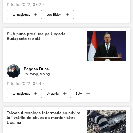
11 Iulie 2022, 09:20
Internaţional
Joe Biden
Emmanuel Macron
Olaf Scholz
SUA pune presiune pe Ungaria.
Budapesta rezistă
Bogdan Duca
Politolog, teolog
11 Iulie 2022, 08:40
Internaţional
Ungaria
SUA
Peter Szijjarto
Taiwanul respinge informația cu privire
la livrările de obuze de mortier către
Ucraina