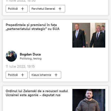
11 Iulie 2022, 13:55
Politică
Parchetul General
Situatia din Ucraina
Dosar penal
Președintele și premierul în fața
„parteneriatului strategic” cu SUA
Bogdan Duca
Politolog, teolog
11 Iulie 2022, 13:15
Politică
Klaus Iohannis
Nicolae Ciucă
SUA
parteneriat strategic
Ordinul lui Zelenski de a recuceri sudul
Ucrainei este agonie – deputat rus