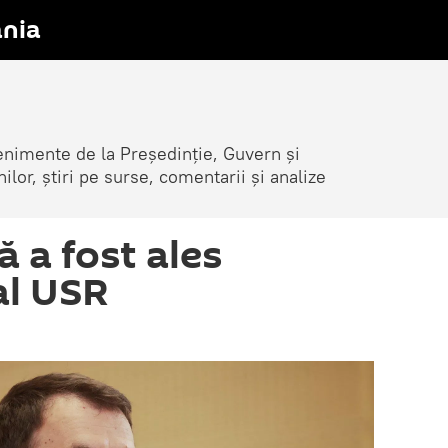
nia
venimente de la Președinție, Guvern și
nilor, știri pe surse, comentarii și analize
ă a fost ales
al USR