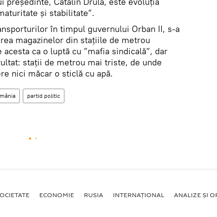
 președinte, Cătălin Drulă, este evoluția
aturitate și stabilitate”.
ansporturilor în timpul guvernului Orban II, s-a
erea magazinelor din stațiile de metrou
acesta ca o luptă cu ”mafia sindicală”, dar
ultat: stații de metrou mai triste, de unde
re nici măcar o sticlă cu apă.
mânia
partid politic
OCIETATE
ECONOMIE
RUSIA
INTERNAŢIONAL
ANALIZE ȘI OP