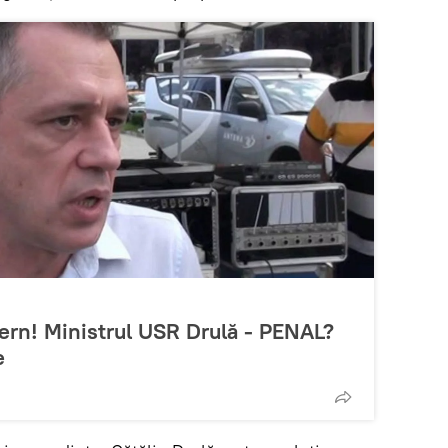
ern! Ministrul USR Drulă - PENAL?
e