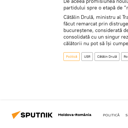
De aceea promisiunea noului
partidului spre o etapă de ”m
Cătălin Drulă, ministru al Tr
făcut remarcat prin distrug
bucureștene, considerată de 
consolidată cu un singur rez
călătorii nu pot să își cumpe
Politică
USR
Cătălin Drulă
Ro
Moldova-România
POLITICĂ
S