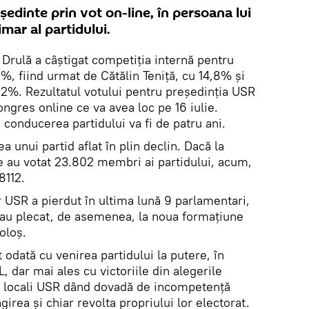
ședinte prin vot on-line, în persoana lui
imar al partidului.
Drulă a câștigat competiția internă pentru
, fiind urmat de Cătălin Teniță, cu 14,8% și
,2%. Rezultatul votului pentru președinția USR
congres online ce va avea loc pe 16 iulie.
 conducerea partidului va fi de patru ani.
a unui partid aflat în plin declin. Dacă la
e au votat 23.802 membri ai partidului, acum,
8112.
 USR a pierdut în ultima lună 9 parlamentari,
 au plecat, de asemenea, la noua formațiune
ioloș.
 odată cu venirea partidului la putere, în
, dar mai ales cu victoriile din alegerile
eși locali USR dând dovadă de incompetență
irea și chiar revolta propriului lor electorat.