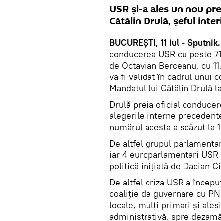
USR și-a ales un nou pre
Cătălin Drulă, șeful inter
BUCUREȘTI, 11 iul - Sputnik.
conducerea USR cu peste 71%
de Octavian Berceanu, cu 11
va fi validat în cadrul unui 
Mandatul lui Cătălin Drulă la
Drulă preia oficial conducere
alegerile interne precedent
numărul acesta a scăzut la 1
De altfel grupul parlamentar
iar 4 europarlamentari USR
politică inițiată de Dacian C
De altfel criza USR a început
coaliție de guvernare cu PNL
locale, mulți primari și al
administrativă, spre dezamăg