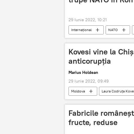
29 Iunie 2022, 10:21
Internaţional
NATO
Kovesi vine la Chi
anticorupția
Marius Holdean
29 Iunie 2022, 09:49
Moldova
Laura Codruța Kove
Fabricile româneș
fructe, reduse