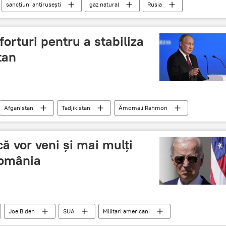
sancțiuni antirusești
gaz natural
Rusia
forturi pentru a stabiliza
tan
Afganistan
Tadjikistan
Ămomali Rahmon
ă vor veni și mai mulți
 România
Joe Biden
SUA
Militari americani