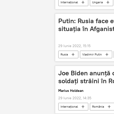
Internaţional
Ungaria
Putin: Rusia face e
situația în Afganis
29 Iunie 2022, 15:15
Rusia
Vladimir Putin
Joe Biden anunță c
soldați străini în
Marius Holdean
29 Iunie 2022, 14:35
Internaţional
România