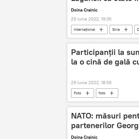
Doina Crainic
29 Iunie 2022, 19:35
Internaţional
Siria
Participanții la s
la o cină de gală 
29 Iunie 2022, 18:59
Foto
foto
NATO: măsuri pentr
partenerilor Georg
Doina Crainic