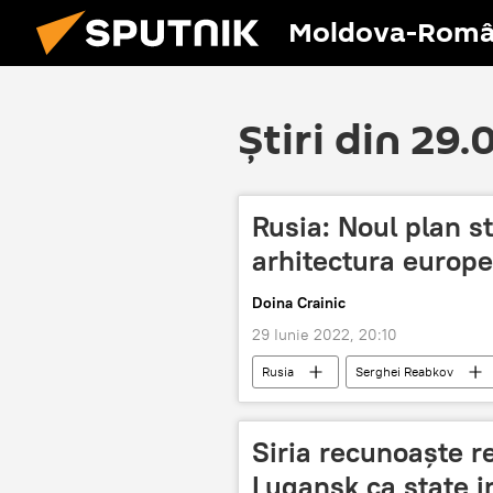
Moldova-Româ
Știri din 29
Rusia: Noul plan s
arhitectura europe
Doina Crainic
29 Iunie 2022, 20:10
Rusia
Serghei Reabkov
Siria recunoaște r
Lugansk ca state 