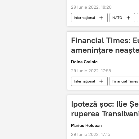
29 Iunie 2022, 18:20
Internaţional
NATO
summit
Financial Times: E
amenințare neaștep
Doina Crainic
29 Iunie 2022, 17:55
Internaţional
Financial Times
Ipoteză șoc: Ilie 
ruperea Transilva
Marius Holdean
29 Iunie 2022, 17:15