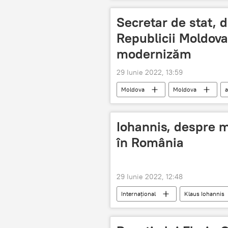
Secretar de stat, 
Republicii Moldov
modernizăm
29 Iunie 2022, 13:59
Moldova
Moldova
Iohannis, despre mi
în România
29 Iunie 2022, 12:48
Internaţional
Klaus Iohannis