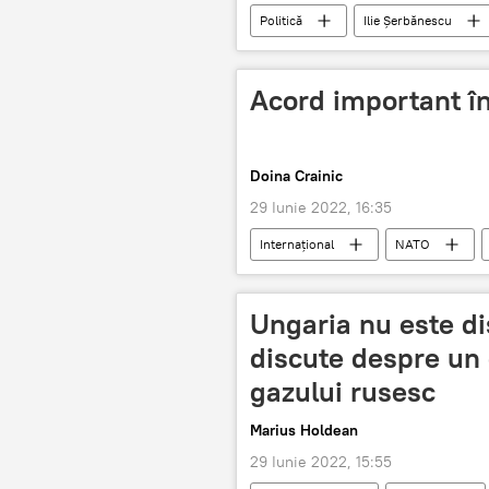
Politică
Ilie Șerbănescu
Acord important în
Doina Crainic
29 Iunie 2022, 16:35
Internaţional
NATO
Ungaria nu este di
discute despre un
gazului rusesc
Marius Holdean
29 Iunie 2022, 15:55