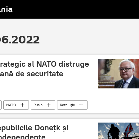
nia
.06.2022
trategic al NATO distruge
ană de securitate
NATO
Rusia
Rezoluție
epublicile Donețk și
independente