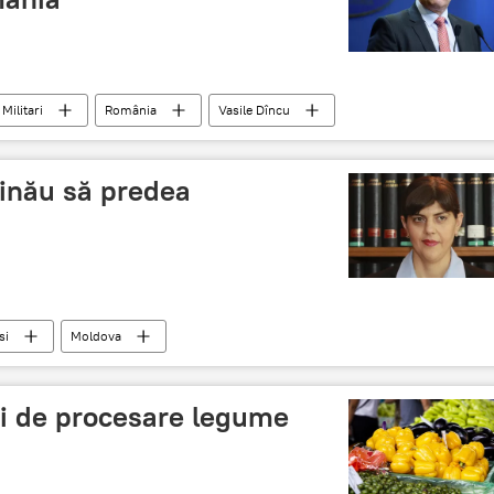
Militari
România
Vasile Dîncu
șinău să predea
si
Moldova
ti de procesare legume