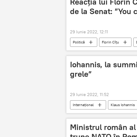
Reacția lui Florin
de la Senat: ”You 
29 Iunie 2022, 12:11
Politică
Florin Cîţu
Iohannis, la summi
grele”
29 Iunie 2022, 11:52
Internaţional
Klaus Iohannis
Ministrul român al
trupe NATO în Ro