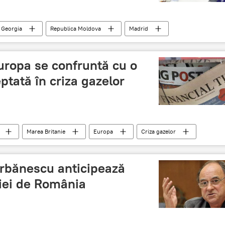
Georgia
Republica Moldova
Madrid
uropa se confruntă cu o
tată în criza gazelor
Marea Britanie
Europa
Criza gazelor
Șerbănescu anticipează
niei de România