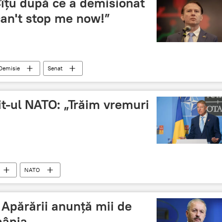
 Cîțu după ce a demisionat
can't stop me now!”
Demisie
Senat
t-ul NATO: „Trăim vremuri
NATO
 Apărării anunță mii de
mânia