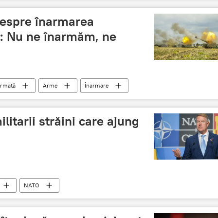
despre înarmarea
a: Nu ne înarmăm, ne
armată
Arme
Înarmare
litarii străini care ajung
NATO