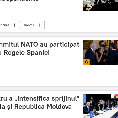
Donbas
Donețk
ummitul NATO au participat
cu Regele Spaniei
u a „intensifica sprijinul”
ia și Republica Moldova