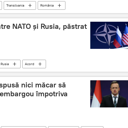
Transilvania
România
tre NATO şi Rusia, păstrat
Rusia
Acord
spusă nici măcar să
 embargou împotriva