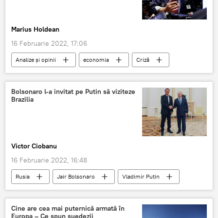
Marius Holdean
16 Februarie 2022, 17:06
Analize și opinii
economia
Criză
România
Bolsonaro l-a invitat pe Putin să viziteze
Brazilia
Victor Ciobanu
16 Februarie 2022, 16:48
Rusia
Jair Bolsonaro
Vladimir Putin
Cine are cea mai puternică armată în
Europa – Ce spun suedezii