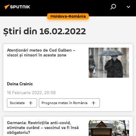
Moldova-România
Știri din 16.02.2022
Atenţionări meteo de Cod Galben –
viscol şi ninsori în aceste zone
Doina Crainic
16 Februarie 2022, 20:58
Societate
Prognoza meteo în România
Germania: Restricţiile anti-covid,
eliminate curând – vaccinul va fi însă
obligatoriu?