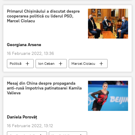
Vladimir Putin
Vladimir Zelenski
Primarul Chișinăului a discutat despre
cooperarea politică cu liderul PSD,
Marcel Ciolacu
Georgiana Arsene
16 Februarie 2022, 13:36
Politică
Ion Ceban
Marcel Ciolacu
Mesaj din China despre propaganda
anti-rusă împotriva patinatoarei Kamila
Valieva
Daniela Porovăț
16 Februarie 2022, 13:12