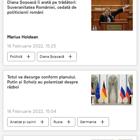
Diana Șoșoacă îi arată pe trădători:
Suveranitatea României, cedată de
politicienii români
Marius Holdean
16 Februarie 2022, 15:25
Politică
Diana Șoșoacă
Totul va decurge conform planului.
Putin și Scholz au polemizat despre
război
16 Februarie 2022, 15:04
Analize și opinii
Rusia
Germania