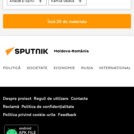
Analize și opinii
Kamila Valieva
Dan Tomozei
Jocurile Olimpice de la Beijing 2022
China
Încă 20 de materiale
Moldova-România
POLITICĂ
SOCIETATE
ECONOMIE
RUSIA
INTERNAŢIONAL
Despre proiect
Reguli de utilizare
Contacte
Reclamă
Politica de confidențialitate
Politica privind cookie-urile
Feedback