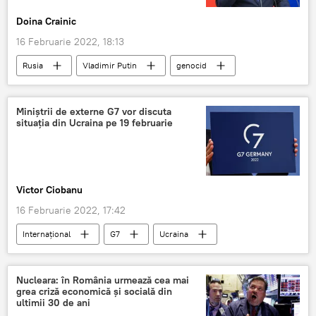
Doina Crainic
16 Februarie 2022, 18:13
Rusia
Vladimir Putin
genocid
Miniștrii de externe G7 vor discuta
situația din Ucraina pe 19 februarie
Victor Ciobanu
16 Februarie 2022, 17:42
Internaţional
G7
Ucraina
Germania
Nucleara: în România urmează cea mai
grea criză economică și socială din
ultimii 30 de ani