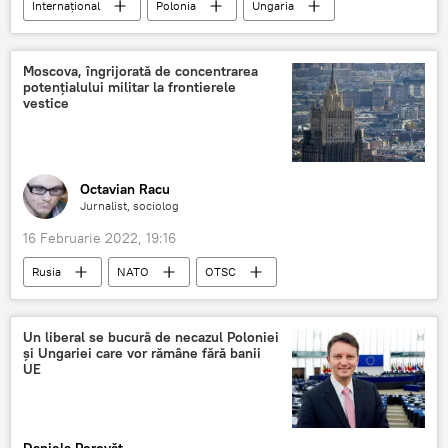
Internaţional
Polonia
Ungaria
Uniunea Europeană
Moscova, îngrijorată de concentrarea
potențialului militar la frontierele
vestice
Octavian Racu
Jurnalist, sociolog
16 Februarie 2022, 19:16
Rusia
NATO
OTSC
Un liberal se bucură de necazul Poloniei
și Ungariei care vor rămâne fără banii
UE
Daniela Porovăț