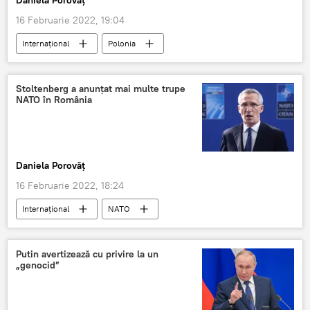
16 Februarie 2022, 19:04
Internaţional
Polonia
Siegfried Mureșan
Stoltenberg a anunțat mai multe trupe
NATO în România
Daniela Porovăț
16 Februarie 2022, 18:24
Internaţional
NATO
Jens Stoltenberg
Trupe
România
Putin avertizează cu privire la un
„genocid”