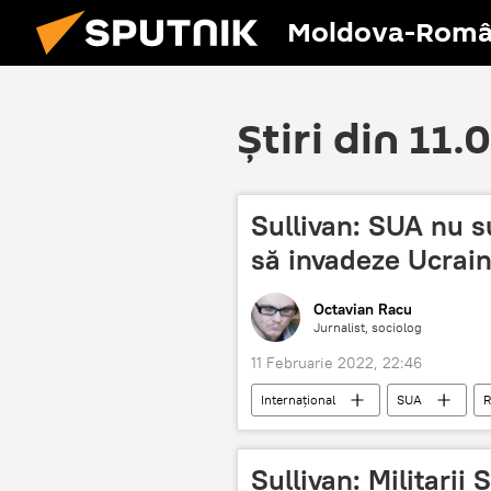
Moldova-Româ
Știri din 11.
Sullivan: SUA nu su
să invadeze Ucrai
Octavian Racu
Jurnalist, sociolog
11 Februarie 2022, 22:46
Internaţional
SUA
R
Sullivan: Militarii