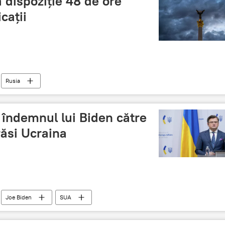
a dispoziție 48 de ore
cații
Rusia
a îndemnul lui Biden către
ăsi Ucraina
Joe Biden
SUA