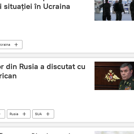
i situației în Ucraina
craina
r din Rusia a discutat cu
rican
Rusia
SUA