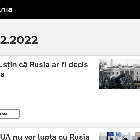
nia
02.2022
sțin că Rusia ar fi decis
na
usia
 SUA nu vor lupta cu Rusia