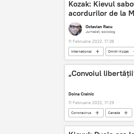
Kozak: Kievul sabo
acordurilor de la 
Octavian Racu
Jurnalist, sociolog
11 Februarie 2022, 17:38
Internaţional
Dmitri Kozak
„Convoiul libertăţii
Doina Crainic
11 Februarie 2022, 17:29
Coronavirus
Canada