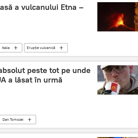
asă a vulcanului Etna –
Italia
Erupţie vulcanică
absolut peste tot pe unde
A a lăsat în urmă
Dan Tomozei