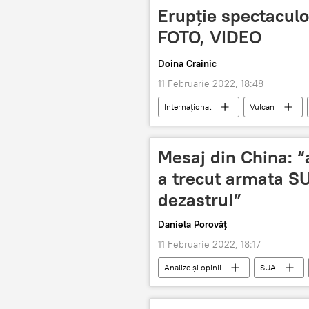
Erupție spectaculo
FOTO, VIDEO
Doina Crainic
11 Februarie 2022, 18:48
Internaţional
Vulcan
Mesaj din China: “
a trecut armata SU
dezastru!”
Daniela Porovăț
11 Februarie 2022, 18:17
Analize și opinii
SUA