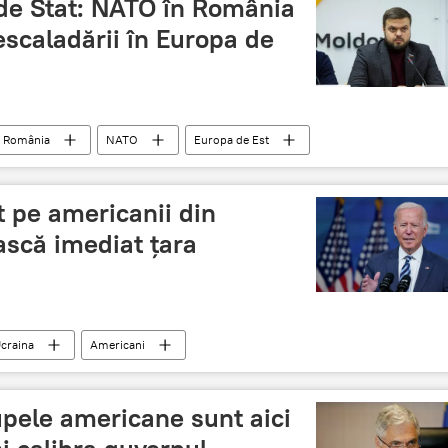
de Stat: NATO în România
escaladării în Europa de
România
NATO
Europa de Est
 pe americanii din
ască imediat ţara
craina
Americani
upele americane sunt aici