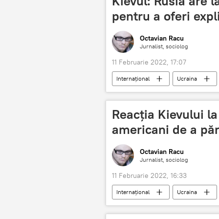
Kievul: Rusia are l
pentru a oferi expli
Octavian Racu
Jurnalist, sociolog
11 Februarie 2022, 17:07
Internaţional
Ucraina
Reacția Kievului l
americani de a păr
Octavian Racu
Jurnalist, sociolog
11 Februarie 2022, 16:33
Internaţional
Ucraina