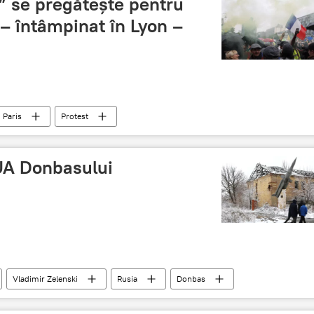
i” se pregăteşte pentru
 – întâmpinat în Lyon –
Paris
Protest
UA Donbasului
Vladimir Zelenski
Rusia
Donbas