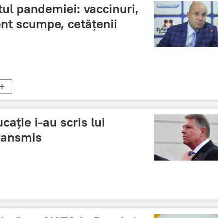
tul pandemiei: vaccinuri,
nt scumpe, cetățenii
cație i-au scris lui
transmis