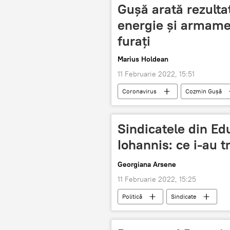
Gușă arată rezulta
energie și armame
furați
Marius Holdean
11 Februarie 2022, 15:51
Coronavirus
Cozmin Gușă
Sindicatele din Edu
Iohannis: ce i-au 
Georgiana Arsene
11 Februarie 2022, 15:25
Politică
Sindicate