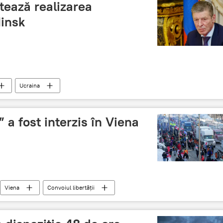
tează realizarea
Minsk
Ucraina
” a fost interzis în Viena
Viena
Convoiul libertății