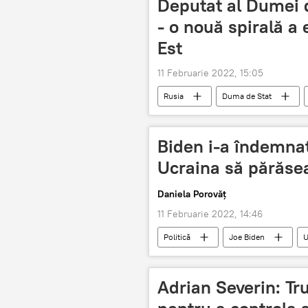
Deputat al Dumei 
- o nouă spirală a 
Est
11 Februarie 2022, 15:05
Rusia
Duma de Stat
Biden i-a îndemnat
Ucraina să părăse
Daniela Porovăț
11 Februarie 2022, 14:46
Politică
Joe Biden
U
Adrian Severin: Tr