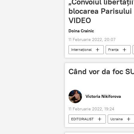
„Convoiul libertăţi
blocarea Parisului
VIDEO
Doina Crainic
11 Februarie 2022, 20:07
Internaţional
Franța
Când vor da foc S
Victoria Nikiforova
11 Februarie 2022, 19:24
EDITORIALIST
Ucraina