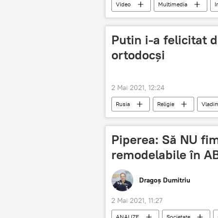
Video
Multimedia
I
Putin i-a felicitat 
ortodocși
2 Mai 2021, 12:24
Rusia
Religie
Vladim
Piperea: Să NU fim
remodelabile în AB
Dragoș Dumitriu
2 Mai 2021, 11:27
ANALIZE
Societate