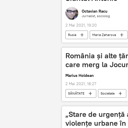
Octavian Racu
Jurnalist, sociolog
2 Mai 2021, 19:20
Rusia
Maria Zaharova
România și alte țăr
care merg la Jocur
Marius Holdean
2 Mai 2021, 18:27
SĂNĂTATE
Societate
„Stare de urgență 
violențe urbane în