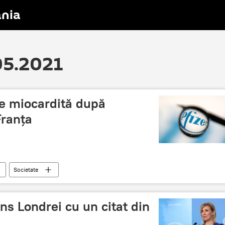
nia
.05.2021
de miocardită după
Franța
Societate
ns Londrei cu un citat din