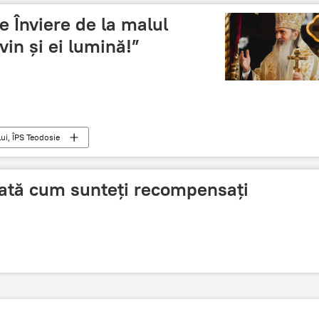
 Înviere de la malul
vin și ei lumină!”
ui, ÎPS Teodosie
Iată cum sunteți recompensați