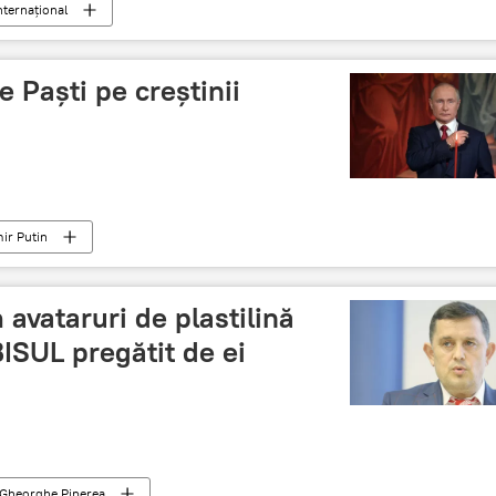
nternaţional
de Paști pe creștinii
ir Putin
 avataruri de plastilină
ISUL pregătit de ei
Gheorghe Piperea