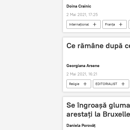
Doina Crainic
2 Mai 2021, 17:25
Internaţional
Franța
Ce rămâne după ce
Georgiana Arsene
2 Mai 2021, 16:21
Religie
EDITORIALIST
Se îngroașă gluma
arestați la Bruxell
Daniela Porovăț