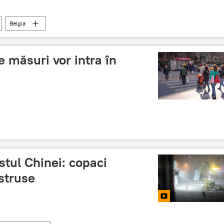
Belgia
e măsuri vor intra în
stul Chinei: copaci
istruse