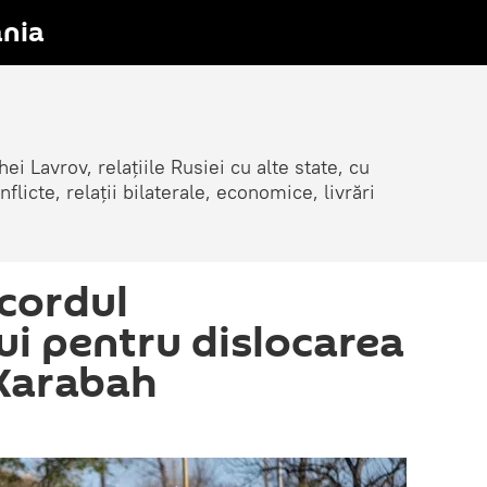
nia
ei Lavrov, relațiile Rusiei cu alte state, cu
cte, relații bilaterale, economice, livrări
acordul
ui pentru dislocarea
 Karabah