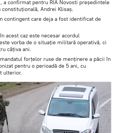
i, a confirmat pentru RIA Novosti președintele
 constituțională, Andrei Klisaș.
n contingent care deja a fost identificat de
 în acest caz este necesar acordul
este vorba de o situație militară operativă, ci
tru câțiva ani.
 mandatul forțelor ruse de menținere a păcii în
izat pentru o perioadă de 5 ani, cu
t ulterior.