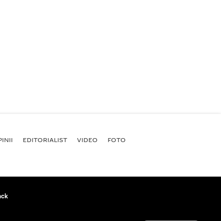
INII
EDITORIALIST
VIDEO
FOTO
ack