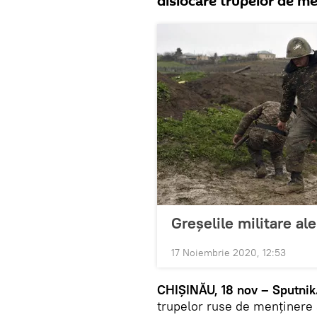
dislocare trupelor de m
Greșelile militare a
17 Noiembrie 2020, 12:53
CHIȘINĂU, 18 nov – Sputnik
trupelor ruse de menținere 