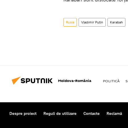
Rusia
Vladimir Putin
Karabah
Moldova-România
POLITICĂ
S
Despre proiect
Reguli de utilizare
Contacte
Reclamă