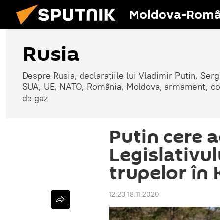
Moldova-Româ
Rusia
Despre Rusia, declarațiile lui Vladimir Putin, Sergh
SUA, UE, NATO, România, Moldova, armament, confli
de gaz
Putin cere 
Legislativul
trupelor în
12:23 18.11.2020