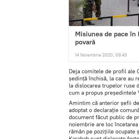
Misiunea de pace în 
povară
14 Noiembrie 2020, 09:43
Deja comitele de profil ale C
ședință închisă, la care au 
la dislocarea trupelor ruse
cum a propus președintele V
Amintim că anterior șefii de
adoptat o declarație comună 
document făcut public de pr
noiembrie are loc încetarea 
rămân pe pozițiile ocupate ș
Karabah sunt dislocate forțe