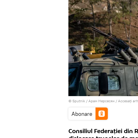
© Sputnik / Арам Нерсесян
/
Accesați ar
Abonare
Consiliul Federației din 