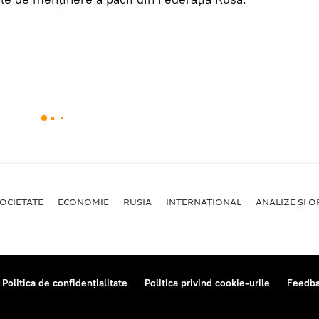
OCIETATE
ECONOMIE
RUSIA
INTERNAŢIONAL
ANALIZE ȘI OP
Politica de confidențialitate
Politica privind cookie-urile
Feedb