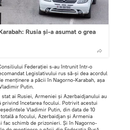
Karabah: Rusia și-a asumat o grea
onsiliului Federației s-au întrunit într-o
recomandat Legislativului rus să-și dea acordul
 de menținere a păcii în Nagorno-Karabah, așa
ladimir Putin.
 stat ai Rusiei, Armeniei și Azerbaidjanului au
privind încetarea focului. Potrivit acestui
eședintele Vladimir Putin, din data de 10
totală a focului, Azerbaidjan și Armenia
i fac schimb de prizonieri. Și în Nagorno-
le de menținere a păcii din Federația Rusă.