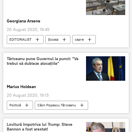
Georgiana Arsene
20 August 2020, 19:45
EDITORIALIST
Școala
capre
sindrom
Tăriceanu pune Guvernul la punct: ”Va
trebui să dubleze alocațiile”
Marius Holdean
20 August 2020, 19:13
Politică
Călin Popescu Tăriceanu
Guvern
Lovitură împotriva lui Trump: Steve
Bannon a fost arestat!