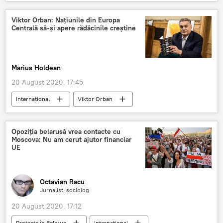
Viktor Orban: Naţiunile din Europa
Centrală să-și apere rădăcinile creştine
Marius Holdean
20 August 2020, 17:45
Internaţional
Viktor Orban
Europa centrală
Opoziția belarusă vrea contacte cu
Moscova: Nu am cerut ajutor financiar
UE
Octavian Racu
Jurnalist, sociolog
20 August 2020, 17:12
Proteste în Belarus
Internaţional