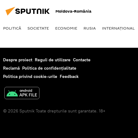
Moldova-România
POLITICĂ
SOCIETATE
ECONOMIE
RUSIA
INTERNAŢIONAL
Despre proiect
Reguli de utilizare
Contacte
Reclamă
Politica de confidențialitate
Politica privind cookie-urile
Feedback
© 2026 Sputnik Toate drepturile sunt garantate. 18+