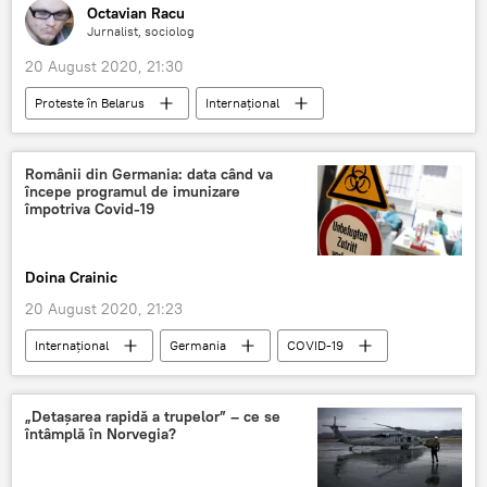
Octavian Racu
Jurnalist, sociolog
20 August 2020, 21:30
Proteste în Belarus
Internaţional
Angela Merkel
Aleksandr Lukașenko
Belarus
Românii din Germania: data când va
începe programul de imunizare
împotriva Covid-19
Doina Crainic
20 August 2020, 21:23
Internaţional
Germania
COVID-19
România
„Detașarea rapidă a trupelor” – ce se
întâmplă în Norvegia?