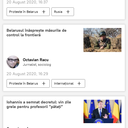
20 August 2020, 16:37
Proteste în Belarus
Rusia
Internaţional
Vladimir Putin
Charles Michel
Uniunea Europeană
Belarusul înăsprește măsurile de
control la frontieră
Belarus
Octavian Racu
Jurnalist, sociolog
20 August 2020, 16:29
Proteste în Belarus
Internaţional
Belarus
Iohannis a semnat decretul: vin zile
grele pentru profesorii ”pătați”