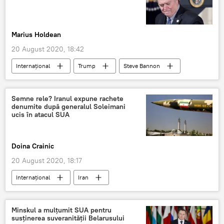
Marius Holdean
20 August 2020, 18:42
Internaţional
Trump
Steve Bannon
Semne rele? Iranul expune rachete
denumite după generalul Soleimani
ucis în atacul SUA
Doina Crainic
20 August 2020, 18:17
Internaţional
Iran
Qassem Soleimani
Minskul a mulțumit SUA pentru
susținerea suveranității Belarusului