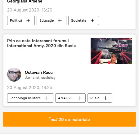
Georgiana Arsene
20 August 2020, 16:26
Politică
Educație
Societate
Klaus Iohannis
Profesori
Decret
Prin ce este interesant forumul
internațional Army-2020 din Rusia
Octavian Racu
Jurnalist, sociolog
20 August 2020, 16:25
Tehnologii militare
ANALIZE
Rusia
Încă 20 de materiale