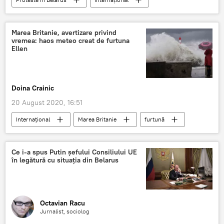
Belarus
Minsk
Rusia
proteste
Marea Britanie, avertizare privind
vremea: haos meteo creat de furtuna
Ellen
Doina Crainic
20 August 2020, 16:51
Internaţional
Marea Britanie
furtună
Prognoza meteo în România
Ce i-a spus Putin șefului Consiliului UE
în legătură cu situația din Belarus
Octavian Racu
Jurnalist, sociolog