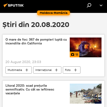
Moldova-România
Știri din 20.08.2020
O mare de foc: 367 de pompieri luptă cu
incendiile din California
12
20 August 2020, 23:03
Multimedia
Internaţional
Foto
California
Flăcări
Litoral 2020: scad prețurile
semnificativ. Cu cât se ieftinesc
vacanțele