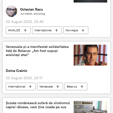
Octavian Racu
Jurnalist, sociolog
20 August 2020, 20:49
ANALIZE
Internaţional
Norvegia
SUA
NATO
Rusia
Venezuela şi-a menifestat solidaritatea
faţă de Belarus: „Am fost supuşi
aceluiaşi atac”
Doina Crainic
20 August 2020, 20:17
Internaţional
Venezuela
Belarus
Școala românească suferă de sindromul
caprei râioase, care ține coada pe sus