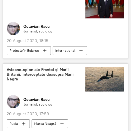
Octavian Racu
Jurnalist, sociolog
20 August 2020, 18:15
Proteste în Belarus
Internaţional
SUA
Belarus
Minsk
Avioane-spion ale Franței și Marii
Britanii, interceptate deasupra Mării
Negre
Octavian Racu
Jurnalist, sociolog
20 August 2020, 17:59
Rusia
Marea Neagră