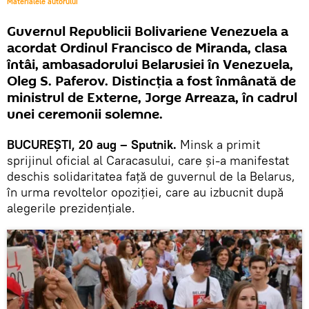
Materialele autorului
Guvernul Republicii Bolivariene Venezuela a
acordat Ordinul Francisco de Miranda, clasa
întâi, ambasadorului Belarusiei în Venezuela,
Oleg S. Paferov. Distincţia a fost înmânată de
ministrul de Externe, Jorge Arreaza, în cadrul
unei ceremonii solemne.
BUCUREŞTI, 20 aug – Sputnik.
Minsk a primit
sprijinul oficial al Caracasului, care şi-a manifestat
deschis solidaritatea față de guvernul de la Belarus,
în urma revoltelor opoziției, care au izbucnit după
alegerile prezidențiale.