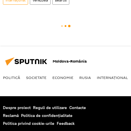
Internaţional
Venezuela
Belarus
Moldova-România
POLITICĂ
SOCIETATE
ECONOMIE
RUSIA
INTERNAŢIONAL
Despre proiect
Reguli de utilizare
Contacte
Reclamă
Politica de confidențialitate
Politica privind cookie-urile
Feedback