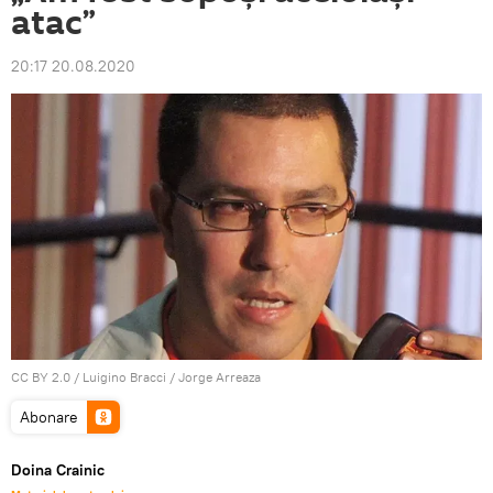
atac”
20:17 20.08.2020
CC BY 2.0
/
Luigino Bracci
/
Jorge Arreaza
Abonare
Doina Crainic