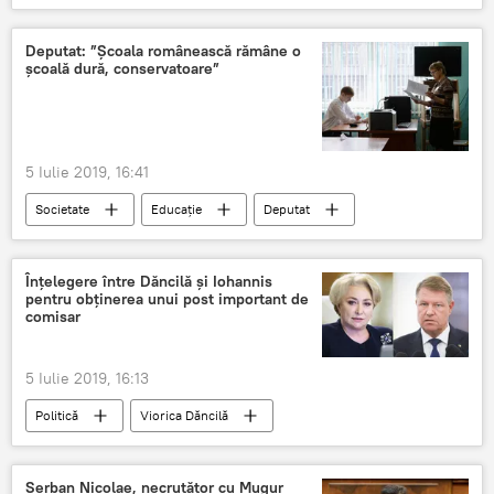
avocatul poporului
statul paralel
Deputat: ”Școala românească rămâne o
școală dură, conservatoare”
5 Iulie 2019, 16:41
Societate
Educație
Deputat
școala românească
Înțelegere între Dăncilă și Iohannis
pentru obținerea unui post important de
comisar
5 Iulie 2019, 16:13
Politică
Viorica Dăncilă
Klaus Iohannis
Uniunea Europeană
Comisia Europeană
Șerban Nicolae, necruțător cu Mugur