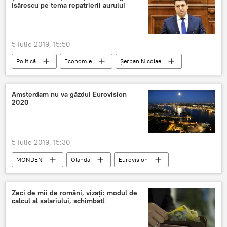
Isărescu pe tema repatrierii aurului
5 Iulie 2019, 15:50
Politică
Economie
Șerban Nicolae
BNR
Mugur Isărescu
Amsterdam nu va găzdui Eurovision
2020
5 Iulie 2019, 15:30
MONDEN
Olanda
Eurovision
Zeci de mii de români, vizați: modul de
calcul al salariului, schimbat!