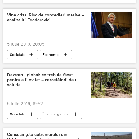
Vine criza! Risc de concedieri masive –
analiza lui Teodorovici
5 Iulie 2019, 20:05
Societate
Economie
Eugen Teodorovici
Criza
Dezastrul global: ce trebuie făcut
pentru a fi evitat – cercetătorii dau
soluţia
5 Iulie 2019, 19:52
Societate
Încălzire globală
Consecințele cutremurului din