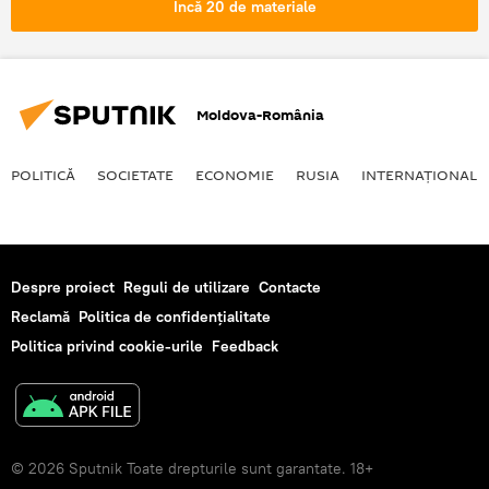
Încă 20 de materiale
Moldova-România
POLITICĂ
SOCIETATE
ECONOMIE
RUSIA
INTERNAŢIONAL
Despre proiect
Reguli de utilizare
Contacte
Reclamă
Politica de confidențialitate
Politica privind cookie-urile
Feedback
© 2026 Sputnik Toate drepturile sunt garantate. 18+