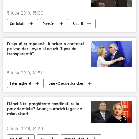
5 Iulie 2019, 15:09
Societate
Români
Salarii
Dispută europeană: Juncker o contestă
pe von der Leyen și acuză ”lipsa de
transparență”
5 Iulie 2019, 14:51
Internaţional
Jean-Claude Juncker
Uniunea Europeană
Ursula von der Leyen
Dăncilă își pregătește candidatura la
prezidențiale? Anunț surpriză legat de
măsurători
5 Iulie 2019, 14:23
Politică
PSD
Viorica Dăncilă