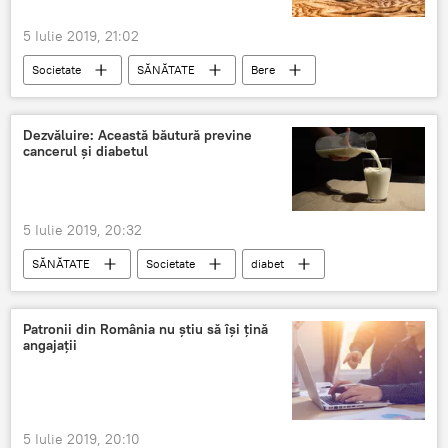
5 Iulie 2019, 21:02
Societate
SĂNĂTATE
Bere
Fructe
Dezvăluire: Această băutură previne
cancerul și diabetul
5 Iulie 2019, 20:32
SĂNĂTATE
Societate
diabet
Cancer
Patronii din România nu știu să își țină
angajații
5 Iulie 2019, 20:10