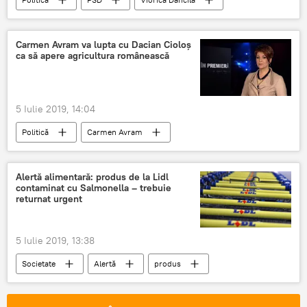
Alegerile prezidențiale
Carmen Avram va lupta cu Dacian Cioloș
ca să apere agricultura românească
5 Iulie 2019, 14:04
Politică
Carmen Avram
Dacian Cioloș
Alertă alimentară: produs de la Lidl
contaminat cu Salmonella – trebuie
returnat urgent
5 Iulie 2019, 13:38
Societate
Alertă
produs
Contaminat
Salmonella