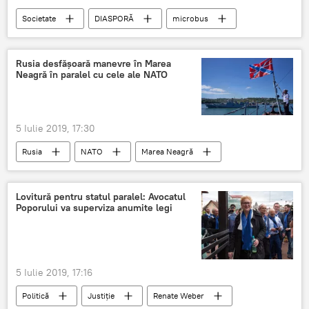
Societate
DIASPORĂ
microbus
Rusia desfăşoară manevre în Marea
Neagră în paralel cu cele ale NATO
5 Iulie 2019, 17:30
Rusia
NATO
Marea Neagră
exerciții miltiare
Lovitură pentru statul paralel: Avocatul
Poporului va superviza anumite legi
5 Iulie 2019, 17:16
Politică
Justiție
Renate Weber