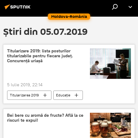
Moldova-România
Știri din 05.07.2019
Titularizare 2019: lista posturilor
titularizabile pentru fiecare județ.
Concurență uriașă
5 Iulie 2019, 22:14
Titularizarea 2019
Educație
Societate
Titularizarea
profesori
Angajare
posturi educație
Școala
Bei bere cu aromă de fructe? Află la ce
riscuri te expui!