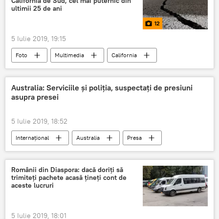
California de Sud, cel mai puternic din
ultimii 25 de ani
12
5 Iulie 2019, 19:15
Foto
Multimedia
California
cutremur
seism
Australia: Serviciile și poliția, suspectați de presiuni
asupra presei
5 Iulie 2019, 18:52
Internaţional
Australia
Presa
Servicii secrete
Românii din Diaspora: dacă doriţi să
trimiteţi pachete acasă ţineţi cont de
aceste lucruri
5 Iulie 2019, 18:01