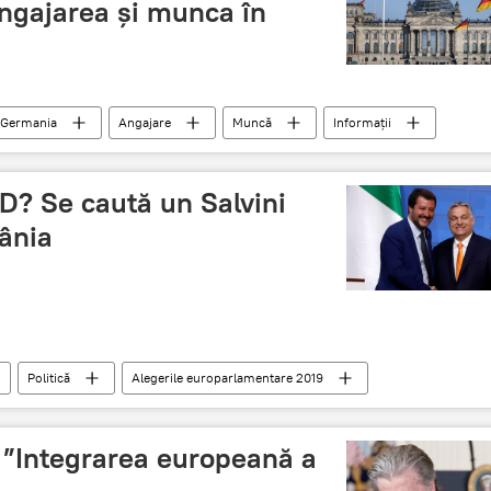
ngajarea şi munca în
Germania
Angajare
Muncă
Informații
D? Se caută un Salvini
ânia
Politică
Alegerile europarlamentare 2019
entare 2019 în România
din PSD
 ”Integrarea europeană a