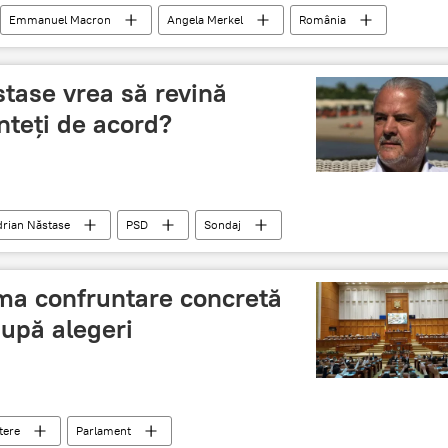
Emmanuel Macron
Angela Merkel
România
tase vrea să revină
nteți de acord?
rian Năstase
PSD
Sondaj
din PSD
rima confruntare concretă
după alegeri
tere
Parlament