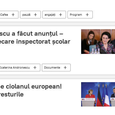
Cafea
pauză
angajați
Program
scu a făcut anunțul –
ecare inspectorat școlar
Ecaterina Andronescu
Documente
pe ciolanul european!
esturile