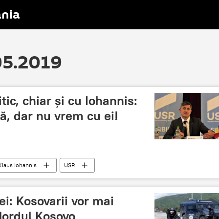
nia
.05.2019
tic, chiar și cu Iohannis:
ă, dar nu vrem cu ei!
Klaus Iohannis
USR
ei: Kosovarii vor mai
Nordul Kosovo