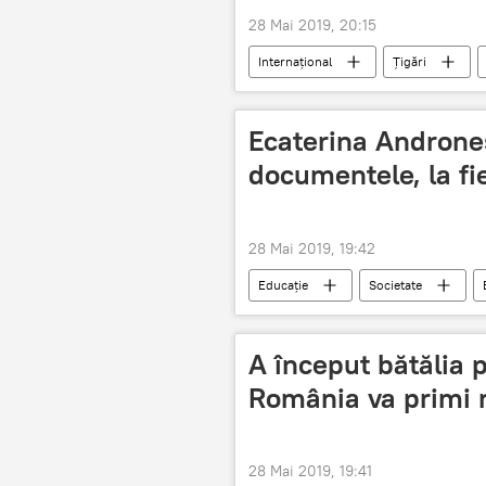
28 Mai 2019, 20:15
Internaţional
Țigări
Ecaterina Androne
documentele, la fi
28 Mai 2019, 19:42
Educație
Societate
inspectoratul școlar
A început bătălia 
România va primi r
28 Mai 2019, 19:41