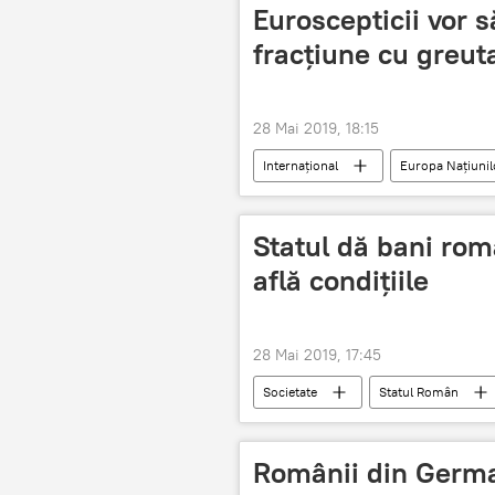
Euroscepticii vor 
fracțiune cu greut
28 Mai 2019, 18:15
Internaţional
Europa Națiunilo
Parlamentul European
Statul dă bani româ
află condițiile
28 Mai 2019, 17:45
Societate
Statul Român
Românii din German