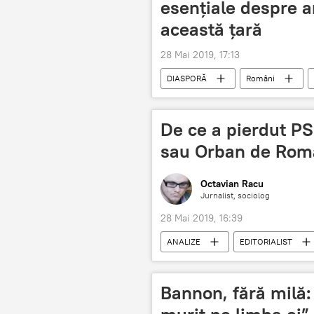
esenţiale despre a
această ţară
28 Mai 2019, 17:13
DIASPORĂ
Români
De ce a pierdut PS
sau Orban de Rom
Octavian Racu
Jurnalist, sociolog
28 Mai 2019, 16:39
ANALIZE
EDITORIALIST
Rezultate exit poll: alegeri europarlam
Condamnarea lui Liviu Dragnea. Criza 
Bannon, fără milă: