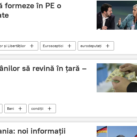
să formeze în PE o
ate
r și Libertăților
Eurosceptici
eurodeputați
nilor să revină în țară –
Bani
condiții
ia: noi informaţii