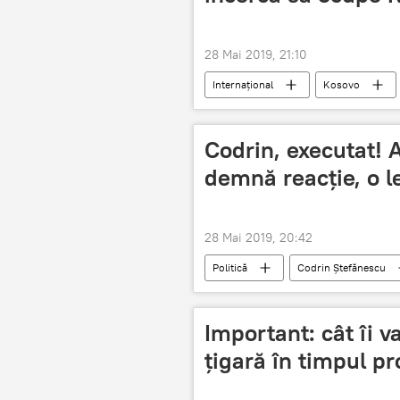
28 Mai 2019, 21:10
Internaţional
Kosovo
Codrin, executat! 
demnă reacție, o l
28 Mai 2019, 20:42
Politică
Codrin Ștefănescu
Important: cât îi v
țigară în timpul p