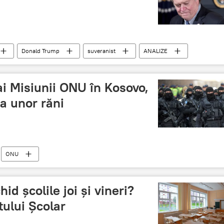
Donald Trump
suveranist
ANALIZE
ai Misiunii ONU în Kosovo,
za unor răni
ONU
id școlile joi și vineri?
tului Școlar