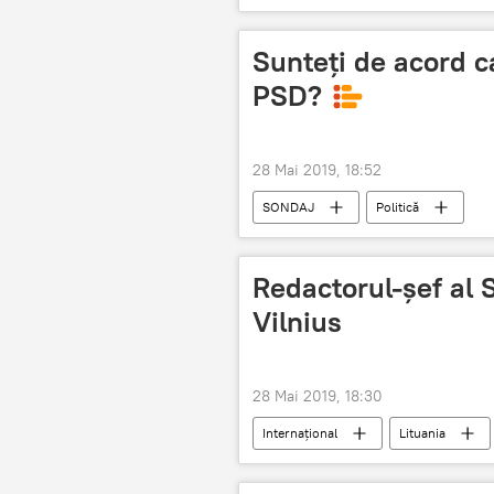
Sunteți de acord c
PSD?
28 Mai 2019, 18:52
SONDAJ
Politică
Redactorul-șef al S
Vilnius
28 Mai 2019, 18:30
Internaţional
Lituania