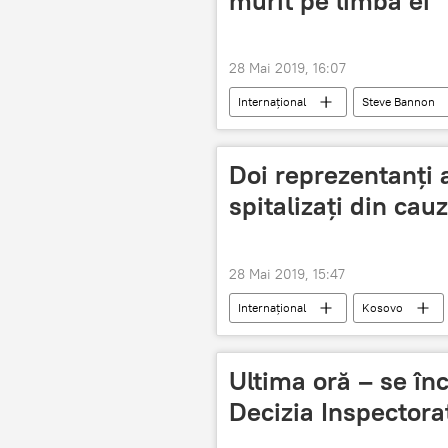
murit pe limba ei”
28 Mai 2019, 16:07
Internaţional
Steve Bannon
Alegerile europarlamentare 2019
Doi reprezentanți 
spitalizați din cau
28 Mai 2019, 15:47
Internaţional
Kosovo
Ultima oră – se înch
Decizia Inspectora