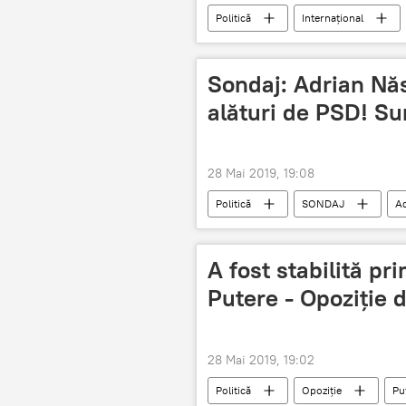
Politică
Internaţional
Sondaj: Adrian Năs
alături de PSD! Su
28 Mai 2019, 19:08
Politică
SONDAJ
Ad
Condamnarea lui Liviu Dragnea. Criza 
A fost stabilită p
Putere - Opoziție 
28 Mai 2019, 19:02
Politică
Opoziție
Pu