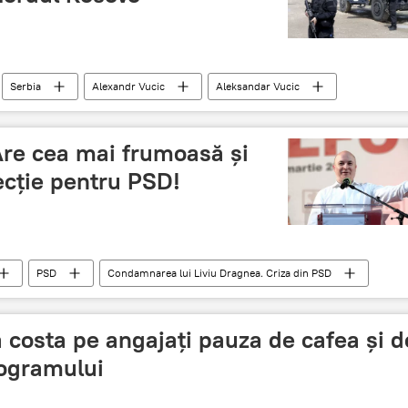
Serbia
Alexandr Vucic
Aleksandar Vucic
Are cea mai frumoasă și
ecție pentru PSD!
PSD
Condamnarea lui Liviu Dragnea. Criza din PSD
a costa pe angajați pauza de cafea și d
rogramului