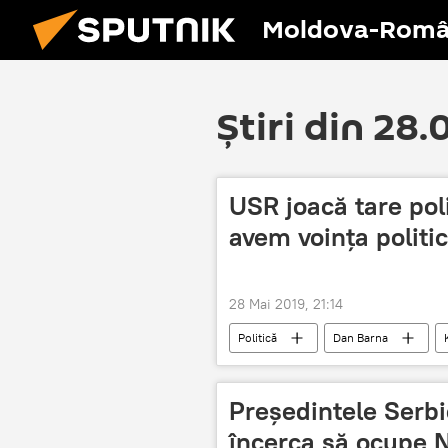
Moldova-Româ
Știri din 28
USR joacă tare poli
avem voința politic
28 Mai 2019, 21:14
Politică
Dan Barna
Președintele Serbi
încerca să ocupe 