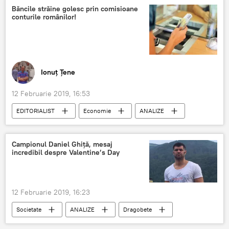
Băncile străine golesc prin comisioane
conturile românilor!
Ionuț Țene
12 Februarie 2019, 16:53
EDITORIALIST
Economie
ANALIZE
Campionul Daniel Ghiță, mesaj
incredibil despre Valentine’s Day
12 Februarie 2019, 16:23
Societate
ANALIZE
Dragobete
Daniel Ghiță