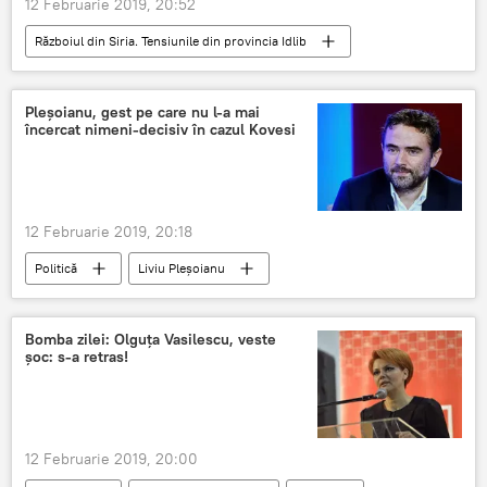
12 Februarie 2019, 20:52
Războiul din Siria. Tensiunile din provincia Idlib
Internaţional
Siria
SUA
Damasc
Ministerul Afacerilor Externe
Pleșoianu, gest pe care nu l-a mai
încercat nimeni-decisiv în cazul Kovesi
12 Februarie 2019, 20:18
Politică
Liviu Pleșoianu
Procuror General
Kovesi
Bomba zilei: Olguța Vasilescu, veste
șoc: s-a retras!
12 Februarie 2019, 20:00