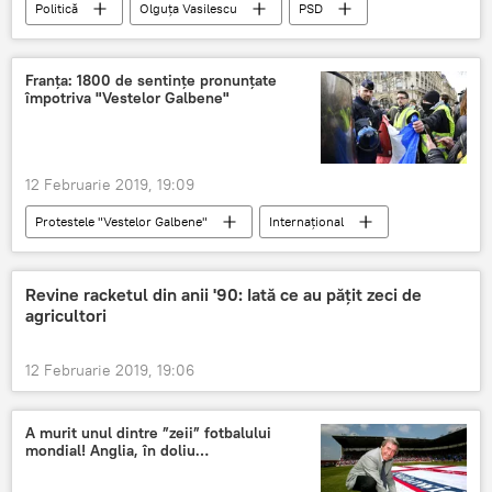
Politică
Olguța Vasilescu
PSD
Franța: 1800 de sentințe pronunțate
împotriva "Vestelor Galbene"
12 Februarie 2019, 19:09
Protestele "Vestelor Galbene"
Internaţional
Vestele Galbene
Édouard Philippe
Franța
Sentință
manifestații
Revine racketul din anii '90: Iată ce au pățit zeci de
agricultori
proteste
12 Februarie 2019, 19:06
A murit unul dintre ”zeii” fotbalului
mondial! Anglia, în doliu…