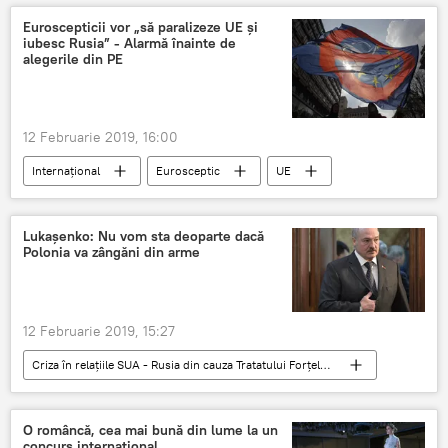
Euroscepticii vor „să paralizeze UE și
iubesc Rusia” - Alarmă înainte de
alegerile din PE
12 Februarie 2019, 16:00
Internaţional
Eurosceptic
UE
Alegeri europarlamentare
Rusia
Lukașenko: Nu vom sta deoparte dacă
Polonia va zângăni din arme
12 Februarie 2019, 15:27
Criza în relațiile SUA - Rusia din cauza Tratatului Forțelor Nucleare Intermediare (INF)
Internaţional
Aleksandr Lukașenko
Belarus
Polonia
O româncă, cea mai bună din lume la un
concurs internațional