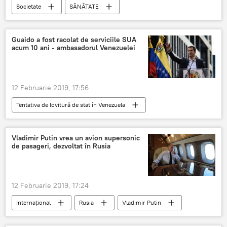
Societate
SĂNĂTATE
Ministerul Sanatatii
farmacii
Medicamente
Guaido a fost racolat de serviciile SUA
acum 10 ani - ambasadorul Venezuelei
12 Februarie 2019, 17:56
Tentativa de lovitură de stat în Venezuela
Internaţional
Juan Guaido
Venezuela
serviciile de informații
Vladimir Putin vrea un avion supersonic
de pasageri, dezvoltat în Rusia
SUA
12 Februarie 2019, 17:24
Internaţional
Rusia
Vladimir Putin
Avion
supersonic
pasageri