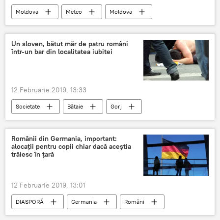
Moldova
Meteo
Moldova
Prognoza meteo în România
Un sloven, bătut măr de patru români
într-un bar din localitatea iubitei
12 Februarie 2019, 13:33
Societate
Bătaie
Gorj
Românii din Germania, important:
alocații pentru copii chiar dacă aceștia
trăiesc în țară
12 Februarie 2019, 13:01
DIASPORĂ
Germania
Români