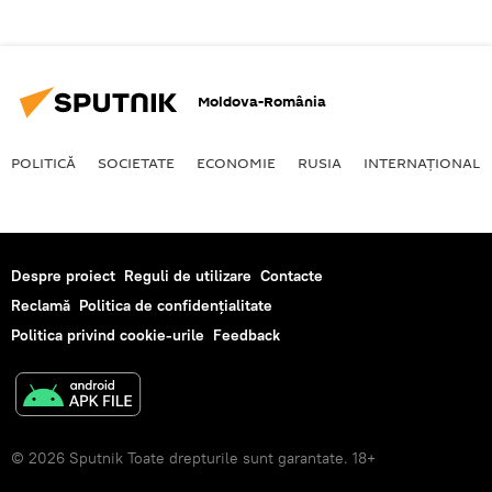
Moldova-România
POLITICĂ
SOCIETATE
ECONOMIE
RUSIA
INTERNAŢIONAL
Despre proiect
Reguli de utilizare
Contacte
Reclamă
Politica de confidențialitate
Politica privind cookie-urile
Feedback
© 2026 Sputnik Toate drepturile sunt garantate. 18+