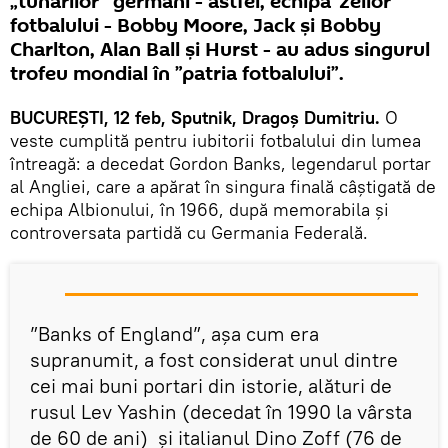
„tunarilor” germani - astfel, echipa”zeilor”
fotbalului - Bobby Moore, Jack și Bobby
Charlton, Alan Ball și Hurst - au adus singurul
trofeu mondial în ”patria fotbalului”.
BUCUREȘTI, 12 feb, Sputnik, Dragoș Dumitriu.
O
veste cumplită pentru iubitorii fotbalului din lumea
întreagă: a decedat Gordon Banks, legendarul portar
al Angliei, care a apărat în singura finală câștigată de
echipa Albionului, în 1966, după memorabila și
controversata partidă cu Germania Federală.
”Banks of England”, așa cum era
supranumit, a fost considerat unul dintre
cei mai buni portari din istorie, alături de
rusul Lev Yashin (decedat în 1990 la vârsta
de 60 de ani) și italianul Dino Zoff (76 de