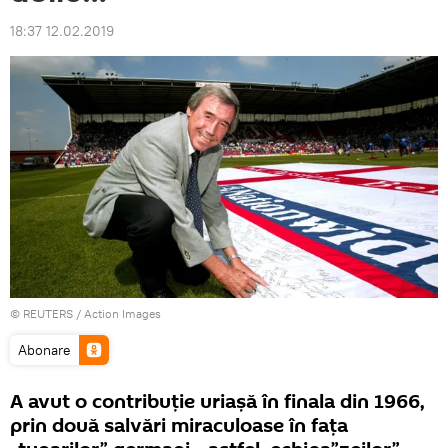
18:37 12.02.2019
©
REUTERS
/ Action Images
Abonare
A avut o contribuție uriașă în finala din 1966,
prin două salvări miraculoase în fața