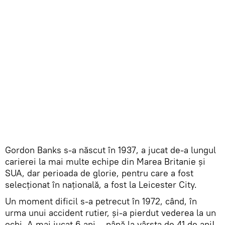
Gordon Banks s-a născut în 1937, a jucat de-a lungul
carierei la mai multe echipe din Marea Britanie și
SUA, dar perioada de glorie, pentru care a fost
selecționat în națională, a fost la Leicester City.
Un moment dificil s-a petrecut în 1972, când, în
urma unui accident rutier, şi-a pierdut vederea la un
ochi. A mai jucat 6 ani – până la vârsta de 41 de ani!