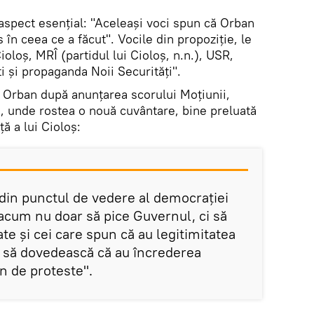
aspect esențial: "Aceleași voci spun că Orban
 în ceea ce a făcut". Vocile din propoziție, le
oloș, MRÎ (partidul lui Cioloș, n.n.), USR,
ti și propaganda Noii Securități".
n Orban după anunțarea scorului Moțiunii,
i, unde rostea o nouă cuvântare, bine preluată
ță a lui Cioloș:
in punctul de vedere al democraţiei
 acum nu doar să pice Guvernul, ci să
ate şi cei care spun că au legitimitatea
ă, să dovedească că au încrederea
n de proteste".