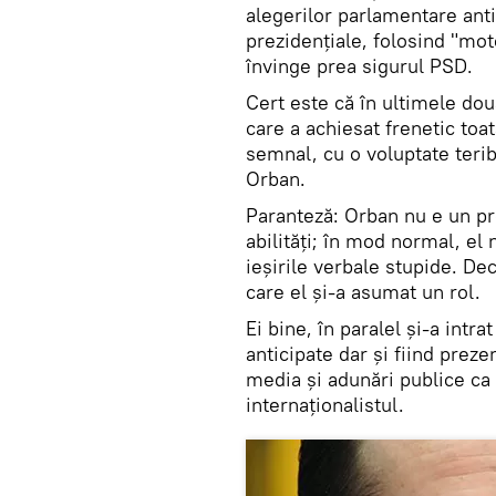
alegerilor parlamentare ant
prezidențiale, folosind "mot
învinge prea sigurul PSD.
Cert este că în ultimele dou
care a achiesat frenetic toat
semnal, cu o voluptate terib
Orban.
Paranteză: Orban nu e un pros
abilități; în mod normal, el
ieșirile verbale stupide. De
care el și-a asumat un rol.
Ei bine, în paralel și-a intra
anticipate dar și fiind preze
media și adunări publice ca p
internaționalistul.