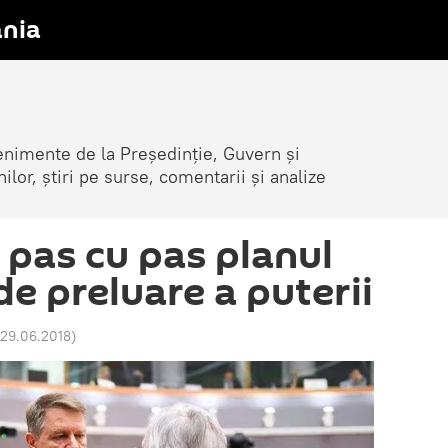
nia
venimente de la Președinție, Guvern și
nilor, știri pe surse, comentarii și analize
 pas cu pas planul
de preluare a puterii
 29.06.2018
)