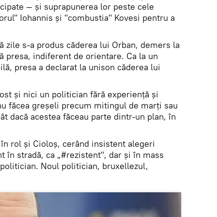
icipate — și suprapunerea lor peste cele
orul" Iohannis și "combustia" Kovesi pentru a
ă zile s-a produs căderea lui Orban, demers la
ă presa, indiferent de orientare. Ca la un
ilă, presa a declarat la unison căderea lui
t și nici un politician fără experiență și
 nu făcea greșeli precum mitingul de marți sau
cât dacă acestea făceau parte dintr-un plan, în
t în rol și Cioloș, cerând insistent alegeri
nt în stradă, ca „#rezistent", dar și în mass
olitician. Noul politician, bruxellezul,