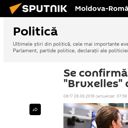
Moldova-Româ
Politică
Ultimele știri din politică, cele mai importante e
Parlament, partide politice, declarații ale politicie
Se confirmă
"Bruxelles" 
08:17 28.06.2018
(actualizat:
07:58