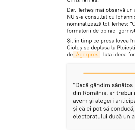
Dar, Terheș mai observă un 
NU s-a consultat cu Iohannis
nominalizează tot Terhes: "Ci
formatorii de opinie, gorniș
Și, în timp ce presa lovea î
Cioloș se deplasa la Ploieșt
de
 Agerpres
. Iată ideea for
"Dacă gândim sănătos d
din România, ar trebui
avem şi alegeri anticip
şi că ei pot să conduc
electoratului după un a