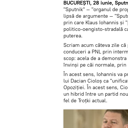
BUCUREȘTI, 28 iunie, Sputn
"Sputnik" — "organul de pr
lipsă de argumente — "Sputni
prin care Klaus Iohannis și 
politico-oengisto-stradală c
puterea.
Scriam acum câteva zile că p
conduceri a PNL prin inter
scop: acela de a demonstra în
învinși pe căi normale, prin 
În acest sens, Iohannis va p
lui Dacian Cioloș ca "unific
Opoziției. În acest sens, Cio
un hibrid între un partid nou
fel de Troțki actual.