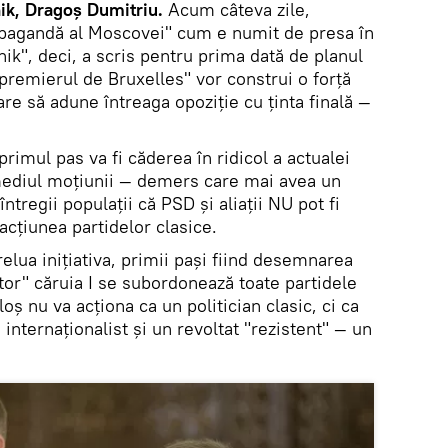
ik, Dragoș Dumitriu.
Acum câteva zile,
opagandă al Moscovei" cum e numit de presa în
k", deci, a scris pentru prima dată de planul
"premierul de Bruxelles" vor construi o forță
are să adune întreaga opoziție cu ținta finală —
rimul pas va fi căderea în ridicol a actualei
mediul moțiunii — demers care mai avea un
tregii populații că PSD și aliații NU pot fi
acțiunea partidelor clasice.
relua inițiativa, primii pași fiind desemnarea
ator" căruia I se subordonează toate partidele
loș nu va acționa ca un politician clasic, ci ca
 internaționalist și un revoltat "rezistent" — un