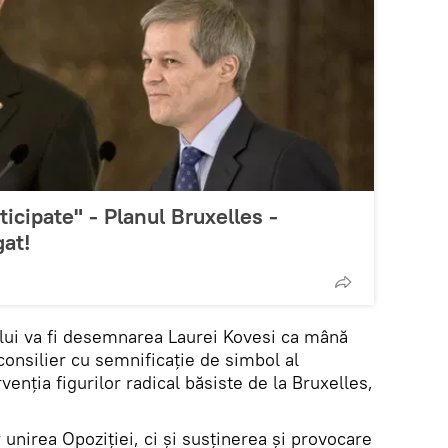
ticipate" - Planul Bruxelles -
gat!
lui va fi desemnarea Laurei Kovesi ca mână
consilier cu semnificație de simbol al
venția figurilor radical băsiste de la Bruxelles,
r unirea Opoziției, ci și susținerea și provocare