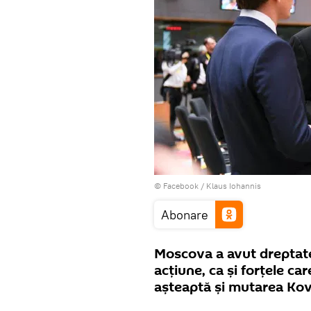
© Facebook /
Klaus Iohannis
Abonare
Moscova a avut dreptate:
acțiune, ca și forțele ca
așteaptă și mutarea Kove