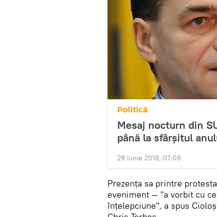
Politică
Mesaj nocturn din S
până la sfârșitul anul
28 Iunie 2018, 07:08
Prezența sa printre protest
eveniment — "a vorbit cu cei
înțelepciune", a spus Cioloș,
Chris Terhes.