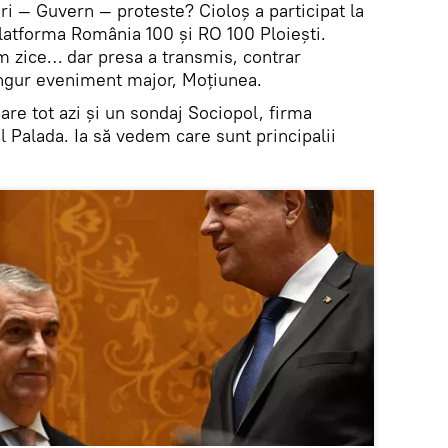
i — Guvern — proteste? Cioloş a participat la
latforma România 100 şi RO 100 Ploieşti.
m zice… dar presa a transmis, contrar
singur eveniment major, Moțiunea.
re tot azi și un sondaj Sociopol, firma
l Palada. Ia să vedem care sunt principalii