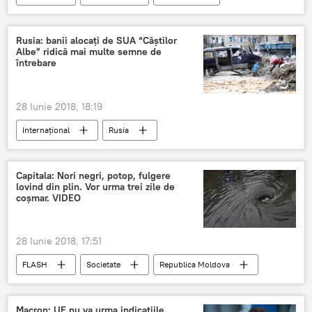
Republica Moldova
Foto
Vremea
Rusia: banii alocați de SUA “Căștilor
Albe” ridică mai multe semne de
întrebare
28 Iunie 2018, 18:19
Internaţional
Rusia
Războiul din Siria. Tensiunile din provincia Idlib
Politică
Siria
SUA
Capitala: Nori negri, potop, fulgere
lovind din plin. Vor urma trei zile de
Washington
Deir ez-Zor
coșmar. VIDEO
Maria Zaharova
Căștile albe
28 Iunie 2018, 17:51
FLASH
Societate
Republica Moldova
video
ploaie torențială
Vremea
Macron: UE nu va urma indicațiile