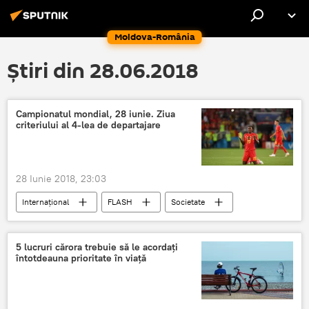
Moldova-România
Știri din 28.06.2018
Campionatul mondial, 28 iunie. Ziua
criteriului al 4-lea de departajare
28 Iunie 2018, 23:03
Internaţional
FLASH
Societate
Rusia
Panoramic: Cupa Mondială din Rusia 2018
5 lucruri cărora trebuie să le acordați
întotdeauna prioritate în viață
CM 2018
cronică
28 iunie
Sport