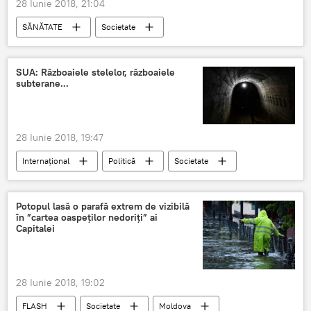
28 Iunie 2018, 21:04
SĂNĂTATE
Societate
SUA: Războaiele stelelor, războaiele
subterane...
28 Iunie 2018, 19:47
Internaţional
Politică
Societate
SUA
Coreea de Nord
Pentagon
Războaie
The Times
Potopul lasă o parafă extrem de vizibilă
în ”cartea oaspeților nedoriți” ai
tuneluri subterane
Capitalei
28 Iunie 2018, 19:02
FLASH
Societate
Moldova