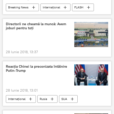
Breaking News
Internaţional
FLASH
Rusia
PSD Romania
Klaus Iohannis
Directorii ne cheamă la muncă: Avem
joburi pentru toți
28 Iunie 2018, 13:37
Reacția Chinei la preconizata întâlnire
Putin-Trump
28 Iunie 2018, 13:01
Internaţional
Rusia
SUA
China
Iurii Ușakov
Lu Kang