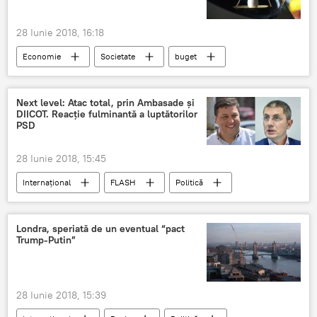
Gianni Infantino
CM 2018
video
Piața Roșie
demonstrare
Sport
28 Iunie 2018, 16:18
Economie
Societate
buget
deficit
creștere
România
Next level: Atac total, prin Ambasade și
DIICOT. Reacție fulminantă a luptătorilor
PSD
28 Iunie 2018, 15:45
Internaţional
FLASH
Politică
Rezist
PSD Romania
Șerban Nicolae
Liviu Pleșoianu
ambasade
reacții
Londra, speriată de un eventual “pact
Trump-Putin”
România
28 Iunie 2018, 15:39