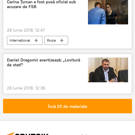
întrevedere
Carina Țurcan a fost pusă oficial sub
acuzare de FSB
Întâlnirea Putin - Trump la Helsinki (2018)
Ministerul Afacerilor Externe
28 Iunie 2018, 12:47
Internaţional
Rusia
Cazul Carinei Țurcan
Moscova
Carina Țurcan
FSB
Spionaj
Daniel Dragomir avertizează: „Lovitură
de stat!"
SIE
Serviciul de Informații Externe
28 Iunie 2018, 12:36
Încă 20 de materiale