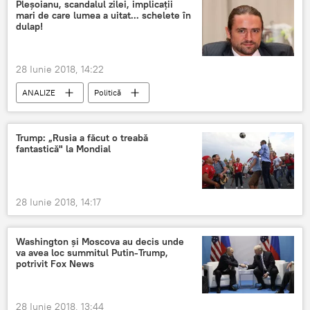
Război comercial
Bundestag
oțel
Pleșoianu, scandalul zilei, implicații
mari de care lumea a uitat... schelete în
aluminiu
taxe de import
dulap!
tarife vamale
28 Iunie 2018, 14:22
ANALIZE
Politică
Trump: „Rusia a făcut o treabă
fantastică" la Mondial
28 Iunie 2018, 14:17
Washington și Moscova au decis unde
va avea loc summitul Putin-Trump,
potrivit Fox News
28 Iunie 2018, 13:44