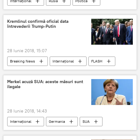
Internaţional
Rusia
Politică
Crimeea
Ucraina
Marea Britanie
Moscova
Londra
Washington
Kremlinul confirmă oficial data
întrevederii Trump-Putin
Helsinki
Vladimir Putin
Donald Trump
NATO
negocieri
pace
acord
întrevedere
28 Iunie 2018, 15:07
pact
Breaking News
Internaţional
FLASH
Întâlnirea Putin - Trump la Helsinki (2018)
Rusia
PSD Romania
Întâlnirea Putin - Trump la Helsinki (2018)
Merkel acuză SUA: aceste măsuri sunt
ilegale
Klaus Iohannis
28 Iunie 2018, 14:43
Internaţional
Germania
SUA
Washington
Berlin
Angela Merkel