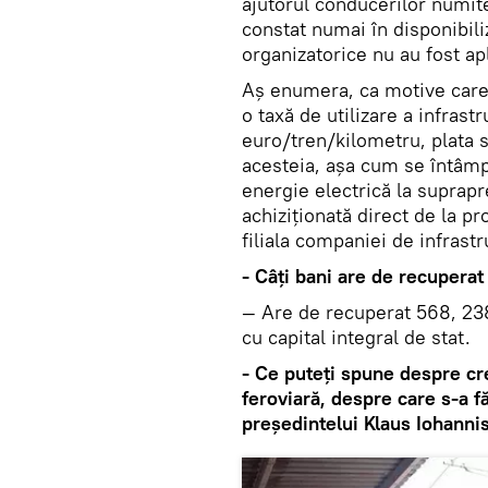
ajutorul conducerilor numite
constat numai în disponibili
organizatorice nu au fost ap
Aş enumera, ca motive care a
o taxă de utilizare a infrast
euro/tren/kilometru, plata 
acesteia, aşa cum se întâmplă
energie electrică la suprapre
achiziţionată direct de la pr
filiala companiei de infrastr
- Câţi bani are de recupera
— Are de recuperat 568, 238 
cu capital integral de stat.
- Ce puteţi spune despre cre
feroviară, despre care s-a f
preşedintelui Klaus Iohannis