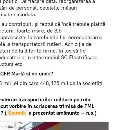
 politic. De fiecare dată, reorganizarea a
zări de personal, celelalte măsuri
licate niciodată.
u contribuit, şi faptul că încă trebuie plătită
ructurii, foarte mare, de 3,6
supraaccizei la combustibil şi nerecuperarea
 la transportatorii rutieri. Achiziţia de
ţuri de la diferite firme, în loc să fie
oducători prin intermediul SC Electrificare,
uctură etc.
t CFR Marfă şi de unde?
mii lei din care 448,425 mii de la societăţi
şterile transporturilor militare pe ruta
ăcut vorbire în scrisoarea trimisă de FML
? (
Sputnik
a prezentat amănunte — n.a.)