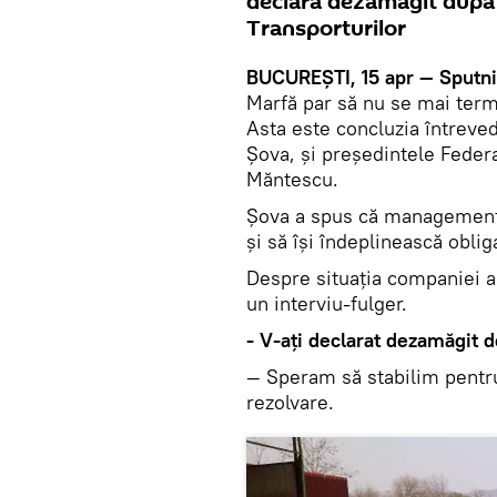
declară dezamăgit după 
Transporturilor
BUCUREŞTI, 15 apr — Sputni
Marfă par să nu se mai termi
Asta este concluzia întreved
Şova, şi preşedintele Federa
Măntescu.
Şova a spus că managementu
şi să îşi îndeplinească obliga
Despre situaţia companiei a 
un interviu-fulger.
- V-aţi declarat dezamăgit de
— Speram să stabilim pentr
rezolvare.