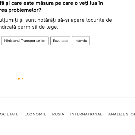
ă şi care este măsura pe care o veţi lua în
area problemelor?
lţumiţi şi sunt hotărâţi să-şi apere locurile de
ndicală permisă de lege.
Ministerul Transporturilor
Rezultate
interviu
OCIETATE
ECONOMIE
RUSIA
INTERNAŢIONAL
ANALIZE ȘI OP