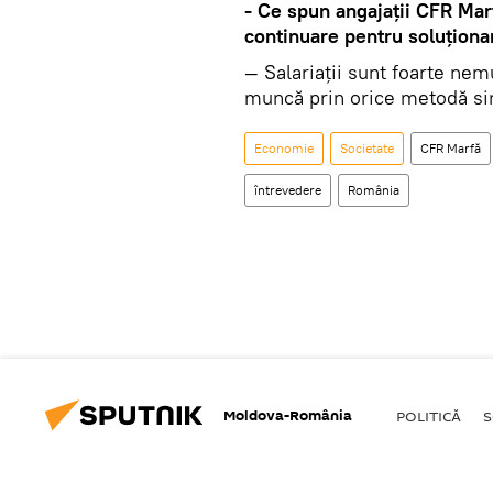
- Ce spun angajaţii CFR Marf
continuare pentru soluţion
— Salariaţii sunt foarte nemu
muncă prin orice metodă si
Economie
Societate
CFR Marfă
întrevedere
România
Moldova-România
POLITICĂ
S