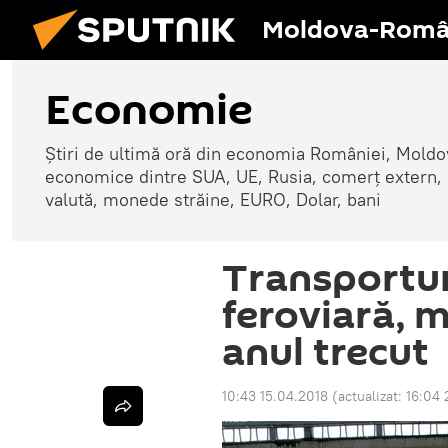
Moldova-Româ
Economie
Știri de ultimă oră din economia României, Moldove
economice dintre SUA, UE, Rusia, comerț extern, r
valută, monede străine, EURO, Dolar, bani
Transportur
feroviară, m
anul trecut
10:43 15.04.2018
(actualizat:
16:04 