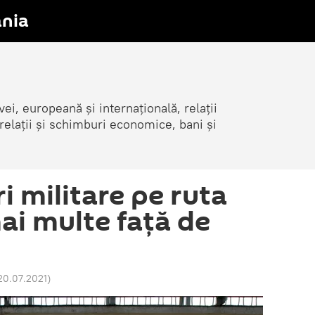
nia
i, europeană și internațională, relații
elații și schimburi economice, bani și
i militare pe ruta
ai multe faţă de
20.07.2021
)