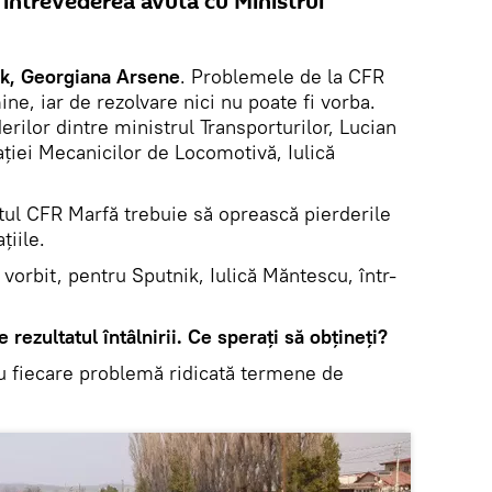
întrevederea avută cu Ministrul
k, Georgiana Arsene
. Problemele de la CFR
ne, iar de rezolvare nici nu poate fi vorba.
erilor dintre ministrul Transporturilor, Lucian
ţiei Mecanicilor de Locomotivă, Iulică
l CFR Marfă trebuie să oprească pierderile
ţiile.
vorbit, pentru Sputnik, Iulică Măntescu, într-
 rezultatul întâlnirii. Ce speraţi să obţineţi?
u fiecare problemă ridicată termene de