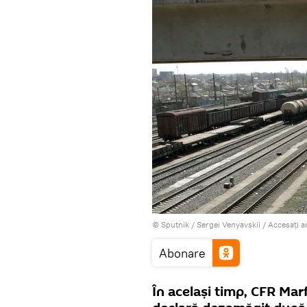
© Sputnik / Sergei Venyavskii
/
Accesați a
Abonare
În acelaşi timp, CFR Marf