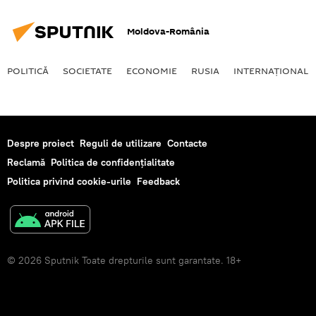
gaz natural
Serghei Lavrov
Moldova-România
POLITICĂ
SOCIETATE
ECONOMIE
RUSIA
INTERNAŢIONAL
Despre proiect
Reguli de utilizare
Contacte
Reclamă
Politica de confidențialitate
Politica privind cookie-urile
Feedback
© 2026 Sputnik Toate drepturile sunt garantate. 18+