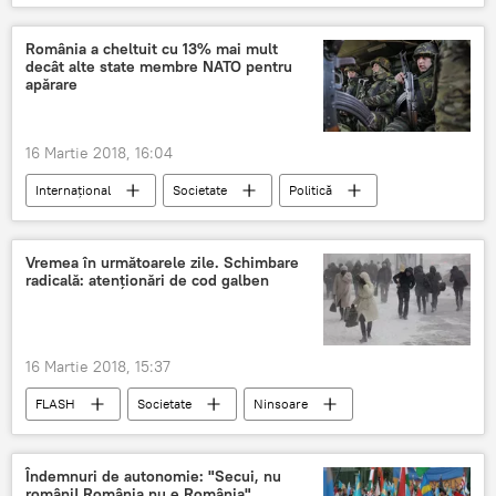
Marea Britanie
Serghei Lavrov
Gavin Williamson
MAE al Rusiei
România a cheltuit cu 13% mai mult
decât alte state membre NATO pentru
replică
declarații
apărare
Criza în relațiile dintre Marea Britanie și Rusia. Cazul Skripal
16 Martie 2018, 16:04
Internaţional
Societate
Politică
Mihai Fifor
NATO
Apărare
cheltuieli militare
România
Vremea în următoarele zile. Schimbare
radicală: atenţionări de cod galben
16 Martie 2018, 15:37
FLASH
Societate
Ninsoare
Lapoviță
ploi
prognoză
România
Meteo
Vremea
Îndemnuri de autonomie: "Secui, nu
români! România nu e România"