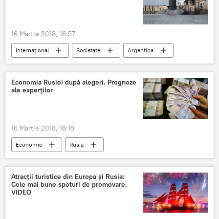
Criza în relațiile dintre Marea Britanie și Rusia. Cazul Skripal
Scandal
16 Martie 2018, 18:57
Internaţional
Societate
Argentina
submarin
misiune
San Juan
Economia Rusiei după alegeri. Prognoze
ale experților
16 Martie 2018, 18:15
Economie
Rusia
alegerile prezidențiale din Rusia 2018
PIB
rating
sancțiuni antirusești
Atracții turistice din Europa și Rusia:
Cele mai bune spoturi de promovare.
creșterea economică
VIDEO
Alegerile prezidențiale din Rusia 2018