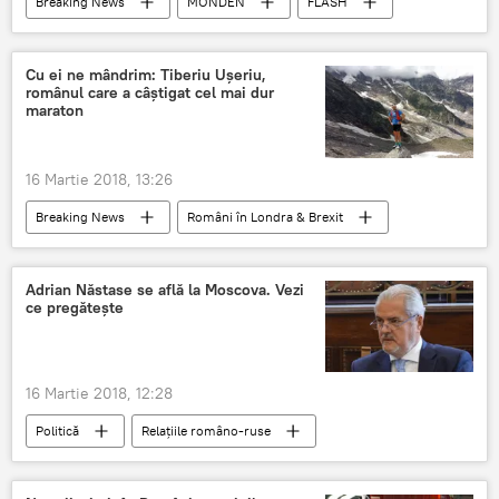
Breaking News
MONDEN
FLASH
Moldova
Moldova
Sanda Țurcan
Top cele mai sexy femei din Moldova
Cu ei ne mândrim: Tiberiu Uşeriu,
românul care a câştigat cel mai dur
maraton
16 Martie 2018, 13:26
Breaking News
Români în Londra & Brexit
FLASH
Societate
DIASPORĂ
PSD Romania
Maraton
Adrian Năstase se află la Moscova. Vezi
ce pregătește
Klaus Iohannis
Sport
16 Martie 2018, 12:28
Politică
Relațiile româno-ruse
Internaţional
FLASH
Rusia
PSD Romania
București
Moscova