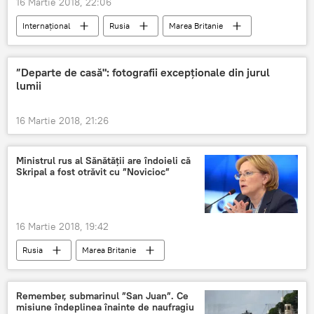
16 Martie 2018, 22:06
Internaţional
Rusia
Marea Britanie
Moscova
Londra
Regatul Unit
Salisbury
Vladimir Putin
”Departe de casă": fotografii excepționale din jurul
lumii
Theresa May
Serghei Skripal
cazul Serghei Skripal
16 Martie 2018, 21:26
Criza în relațiile dintre Marea Britanie și Rusia. Cazul Skripal
Ministrul rus al Sănătății are îndoieli că
Skripal a fost otrăvit cu ”Novicioc”
16 Martie 2018, 19:42
Rusia
Marea Britanie
Veronica Skvorțova
Serghei Skripal
Organizația pentru interzicerea armelor chimice
Remember, submarinul ”San Juan”. Ce
misiune îndeplinea înainte de naufragiu
OPCW
GRU
novicioc