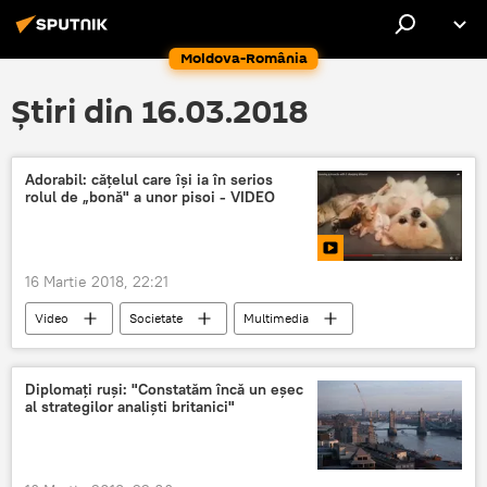
Moldova-România
Știri din 16.03.2018
Adorabil: căţelul care îşi ia în serios
rolul de „bonă" a unor pisoi - VIDEO
16 Martie 2018, 22:21
Video
Societate
Multimedia
video
Diplomaţi ruşi: "Constatăm încă un eşec
al strategilor analişti britanici"