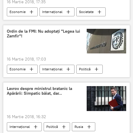
16 Martie 2018, 17:35
Economie
Internaţional
Societate
Rusia
Europa
turism
promovare
premii
Ordin de la FMI: Nu adoptați "Legea lui
Zamfir"!
16 Martie 2018, 17:03
Economie
Internaţional
Politică
Daniel Zamfir
PNL
Acord
BNR
România
Lavrov despre ministrul bratanic la
Apărării: Simpatic băiat, dar...
16 Martie 2018, 16:32
Internaţional
Politică
Rusia