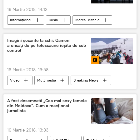
România
Parlamentul European
16 Martie 2018, 14:12
familie
Internaţional
Rusia
Marea Britanie
Uniunea Europeană
Bruxelles
Londra
Theresa May
Vladimir Cijov
Imagini șocante la schi: Oameni
aruncați de pe telescaune ieșite de sub
Serghei Skripal
summit
control
declarația finală
GRU
novicioc
otrăvire
16 Martie 2018, 13:58
Criza în relațiile dintre Marea Britanie și Rusia. Cazul Skripal
Video
Multimedia
Breaking News
Internaţional
FLASH
Societate
Georgia
Telecabină
Ski
A fost desemnată „Cea mai sexy femeie
din Moldova”. Cum a reacționat
turiști
Accident
Victime
jurnalista
16 Martie 2018, 13:33