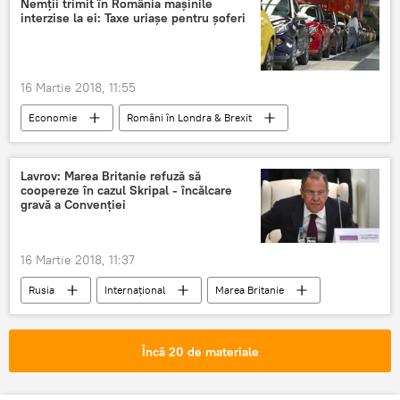
Nemții trimit în România mașinile
interzise la ei: Taxe uriașe pentru șoferi
Adrian Năstase
Fundația Europeană Nicolae Titulescu
Dialog
Conferința
România
16 Martie 2018, 11:55
Economie
Români în Londra & Brexit
FLASH
Societate
DIASPORĂ
Germania
Șoferi
Lavrov: Marea Britanie refuză să
coopereze în cazul Skripal - încălcare
gravă a Convenției
16 Martie 2018, 11:37
Rusia
Internaţional
Marea Britanie
Moscova
Serghei Skripal
Organizația pentru interzicerea armelor chimice
Încă 20 de materiale
OPCW
GRU
novicioc
Criza în relațiile dintre Marea Britanie și Rusia. Cazul Skripal