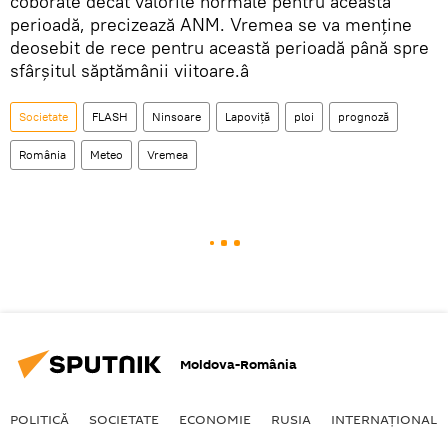
coborâte decât valorile normale pentru această
perioadă, precizează ANM. Vremea se va menține
deosebit de rece pentru această perioadă până spre
sfârşitul săptămânii viitoare.â
Societate
FLASH
Ninsoare
Lapoviță
ploi
prognoză
România
Meteo
Vremea
Moldova-România
POLITICĂ
SOCIETATE
ECONOMIE
RUSIA
INTERNAŢIONAL