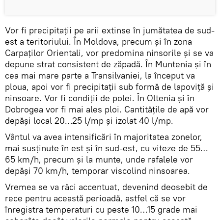
Vor fi precipitații pe arii extinse în jumătatea de sud-
est a teritoriului. În Moldova, precum și în zona
Carpaților Orientali, vor predomina ninsorile și se va
depune strat consistent de zăpadă. În Muntenia și în
cea mai mare parte a Transilvaniei, la început va
ploua, apoi vor fi precipitații sub formă de lapoviță și
ninsoare. Vor fi condiții de polei. În Oltenia și în
Dobrogea vor fi mai ales ploi. Cantitățile de apă vor
depăși local 20…25 l/mp și izolat 40 l/mp.
Vântul va avea intensificări în majoritatea zonelor,
mai susținute în est și în sud-est, cu viteze de 55…
65 km/h, precum și la munte, unde rafalele vor
depăși 70 km/h, temporar viscolind ninsoarea.
Vremea se va răci accentuat, devenind deosebit de
rece pentru această perioadă, astfel că se vor
înregistra temperaturi cu peste 10…15 grade mai