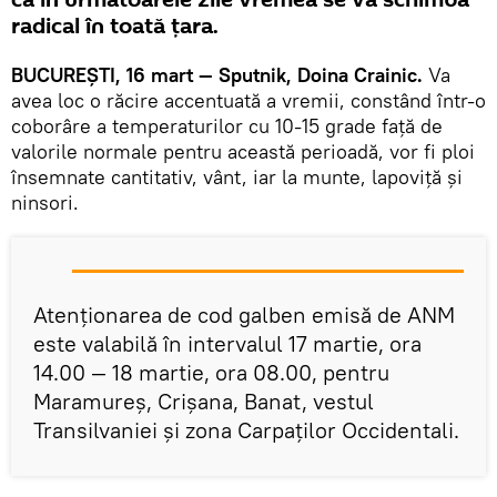
că în următoarele zile vremea se va schimba
radical în toată ţara.
BUCUREŞTI, 16 mart — Sputnik, Doina Crainic.
Va
avea loc o răcire accentuată a vremii, constând într-o
coborâre a temperaturilor cu 10-15 grade faţă de
valorile normale pentru această perioadă, vor fi ploi
însemnate cantitativ, vânt, iar la munte, lapoviţă şi
ninsori.
Atenţionarea de cod galben emisă de ANM
este valabilă în intervalul 17 martie, ora
14.00 — 18 martie, ora 08.00, pentru
Maramureș, Crișana, Banat, vestul
Transilvaniei şi zona Carpaților Occidentali.