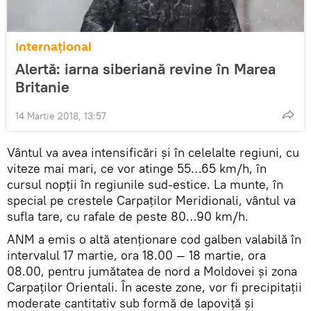
Internaţional
Alertă: iarna siberiană revine în Marea
Britanie
14 Martie 2018, 13:57
Vântul va avea intensificări și în celelalte regiuni, cu
viteze mai mari, ce vor atinge 55…65 km/h, în
cursul nopții în regiunile sud-estice. La munte, în
special pe crestele Carpaților Meridionali, vântul va
sufla tare, cu rafale de peste 80…90 km/h.
ANM a emis o altă atenţionare cod galben valabilă în
intervalul 17 martie, ora 18.00 — 18 martie, ora
08.00, pentru jumătatea de nord a Moldovei și zona
Carpaților Orientali. În aceste zone, vor fi precipitații
moderate cantitativ sub formă de lapoviță și