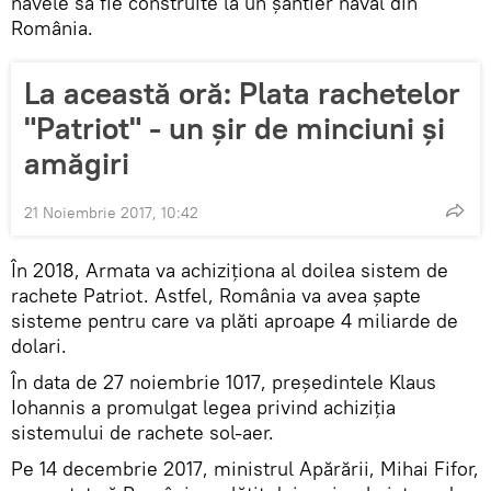
navele să fie construite la un şantier naval din
România.
La această oră: Plata rachetelor
"Patriot" - un șir de minciuni și
amăgiri
21 Noiembrie 2017, 10:42
În 2018, Armata va achiziţiona al doilea sistem de
rachete Patriot. Astfel, România va avea şapte
sisteme pentru care va plăti aproape 4 miliarde de
dolari.
În data de 27 noiembrie 1017, preşedintele Klaus
Iohannis a promulgat legea privind achiziţia
sistemului de rachete sol-aer.
Pe 14 decembrie 2017, ministrul Apărării, Mihai Fifor,