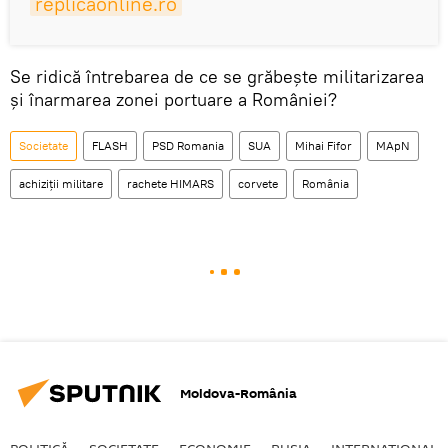
replicaonline.ro
Se ridică întrebarea de ce se grăbeşte militarizarea
şi înarmarea zonei portuare a României?
Societate
FLASH
PSD Romania
SUA
Mihai Fifor
MApN
achiziții militare
rachete HIMARS
corvete
România
Moldova-România