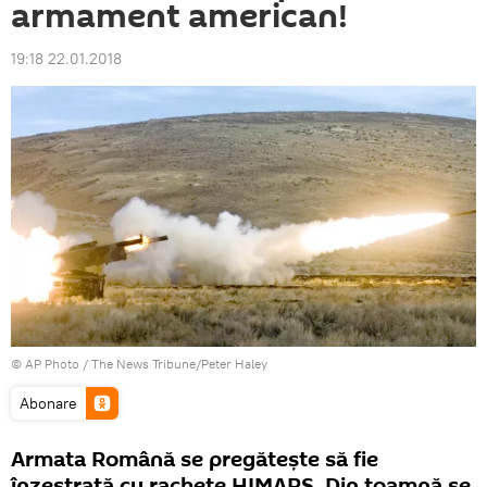
armament american!
19:18 22.01.2018
© AP Photo / The News Tribune/Peter Haley
Abonare
Armata Română se pregăteşte să fie
înzestrată cu rachete HIMARS. Din toamnă se