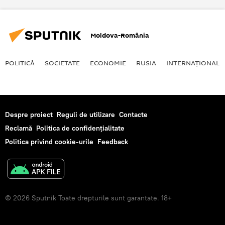
Moldova-România
POLITICĂ
SOCIETATE
ECONOMIE
RUSIA
INTERNAŢIONAL
Despre proiect
Reguli de utilizare
Contacte
Reclamă
Politica de confidențialitate
Politica privind cookie-urile
Feedback
© 2026 Sputnik Toate drepturile sunt garantate. 18+