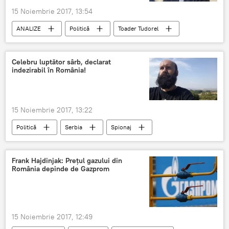
15 Noiembrie 2017, 13:54
ANALIZE
Politică
Toader Tudorel
Comisia Europeană
Celebru luptător sârb, declarat
indezirabil în România!
15 Noiembrie 2017, 13:22
Politică
Serbia
Spionaj
mercenar
opinie
indezirabil
România
Frank Hajdinjak: Prețul gazului din
România depinde de Gazprom
15 Noiembrie 2017, 12:49