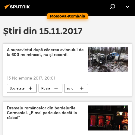
Moldova-România
Știri din 15.11.2017
A supraviețui după căderea avionului de
la 600 m: miracol, nu și record!
15 Noiembrie 2017, 20:01
Societate
Rusia
avion
Cartea Recordurilor Guinness
supraviețuire
Dramele româncelor din bordelurile
Germaniei. „E mai periculos decât la
război"