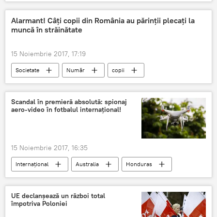
Italia
Papa Francisc
automobil
dar
licitație
vânzare
Alarmant! Câţi copii din România au părinţii plecaţi la
muncă în străinătate
binefacere
15 Noiembrie 2017, 17:19
Societate
Număr
copii
părinți plecați
probleme
România
Scandal în premieră absolută: spionaj
aero-video în fotbalul internațional!
15 Noiembrie 2017, 16:35
Internaţional
Australia
Honduras
cm-2018
Spionaj
dronă
antrenamente
UE declanșează un război total
împotriva Poloniei