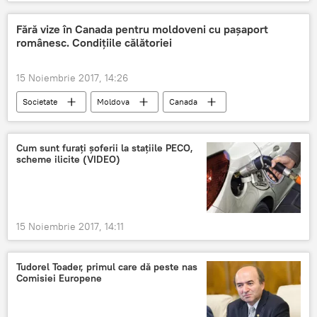
România
Fără vize în Canada pentru moldoveni cu pașaport
românesc. Condițiile călătoriei
15 Noiembrie 2017, 14:26
Societate
Moldova
Canada
ETA
viză
moldoveni
condiții de călătorie
Pașaport
Cum sunt furați șoferii la stațiile PECO,
scheme ilicite (VIDEO)
15 Noiembrie 2017, 14:11
Tudorel Toader, primul care dă peste nas
Comisiei Europene