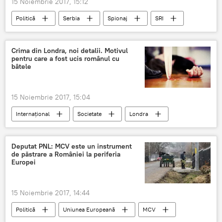
15 Noiembrie 2017, 15:12
Politică
Serbia
Spionaj
SRI
spion
indezirabil
România
Crima din Londra, noi detalii. Motivul
pentru care a fost ucis românul cu
bâtele
15 Noiembrie 2017, 15:04
Internaţional
Societate
Londra
Deputat PNL: MCV este un instrument
de păstrare a României la periferia
Europei
15 Noiembrie 2017, 14:44
Politică
Uniunea Europeană
MCV