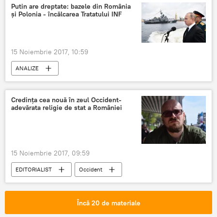
Putin are dreptate: bazele din România
și Polonia - încălcarea Tratatului INF
15 Noiembrie 2017, 10:59
ANALIZE
Criza în relațiile SUA - Rusia din cauza Tratatului Forțelor Nucleare Intermediare (INF)
Credința cea nouă în zeul Occident-
adevărata religie de stat a României
15 Noiembrie 2017, 09:59
EDITORIALIST
Occident
Bogdan Duca
Gabriel Liiceanu
Religie
România
Încă 20 de materiale