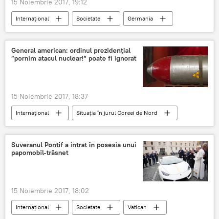
15 Noiembrie 2017, 19:12
Internaţional
Societate
Germania
riscuri
prostituate
România
General american: ordinul prezidențial
”pornim atacul nuclear!” poate fi ignorat
15 Noiembrie 2017, 18:37
Internaţional
Situația în jurul Coreei de Nord
Politică
SUA
Coreea de Nord
Donald Trump
Bomba nucleara
Suveranul Pontif a intrat în posesia unui
papomobil-trăsnet
atac nuclear
Război
15 Noiembrie 2017, 18:02
Internaţional
Societate
Vatican