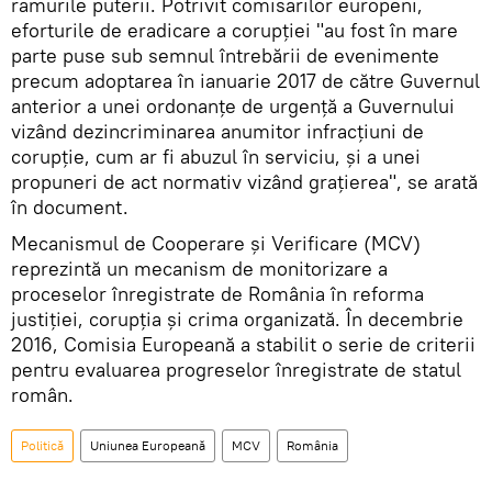
ramurile puterii. Potrivit comisarilor europeni,
eforturile de eradicare a corupției "au fost în mare
parte puse sub semnul întrebării de evenimente
precum adoptarea în ianuarie 2017 de către Guvernul
anterior a unei ordonanţe de urgenţă a Guvernului
vizând dezincriminarea anumitor infracţiuni de
corupţie, cum ar fi abuzul în serviciu, şi a unei
propuneri de act normativ vizând graţierea", se arată
în document.
Mecanismul de Cooperare și Verificare (MCV)
reprezintă un mecanism de monitorizare a
proceselor înregistrate de România în reforma
justiției, corupția și crima organizată. În decembrie
2016, Comisia Europeană a stabilit o serie de criterii
pentru evaluarea progreselor înregistrate de statul
român.
Politică
Uniunea Europeană
MCV
România