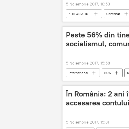
5 Noiembrie 2017, 16:53
EDITORIALIST
Centenar
Peste 56% din tine
socialismul, comu
5 Noiembrie 2017, 15:58
Internaţional
SUA
S
fascism
În România: 2 ani 
accesarea contului
5 Noiembrie 2017, 15:31