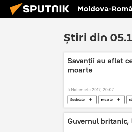
Moldova-Româ
Știri din 05.
Savanții au aflat 
moarte
5 Noiembrie 2017, 20:07
Societate
moarte
s
Guvernul britanic,