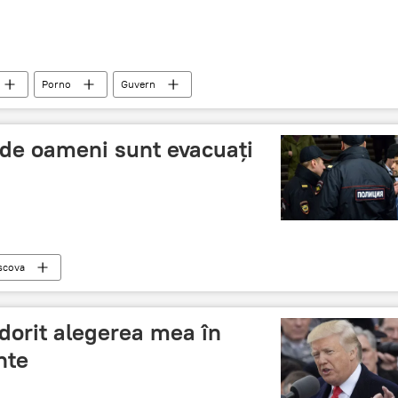
Porno
Guvern
i de oameni sunt evacuați
scova
dorit alegerea mea în
nte