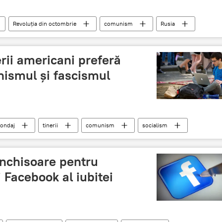
Revoluția din octombrie
comunism
Rusia
rii americani preferă
nismul și fascismul
ondaj
tinerii
comunism
socialism
închisoare pentru
 Facebook al iubitei