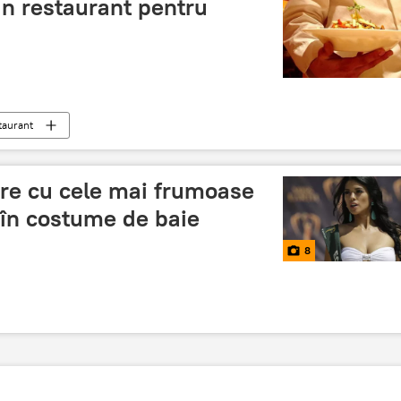
un restaurant pentru
taurant
are cu cele mai frumoase
 în costume de baie
8