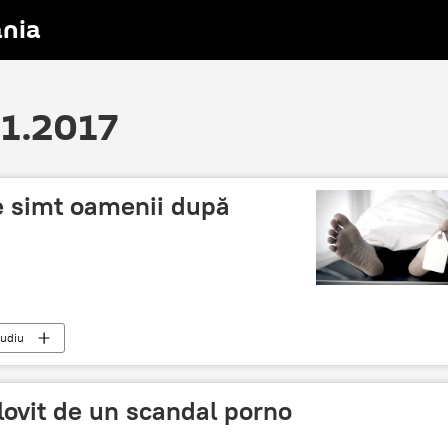
nia
11.2017
ce simt oamenii după
tudiu
 lovit de un scandal porno