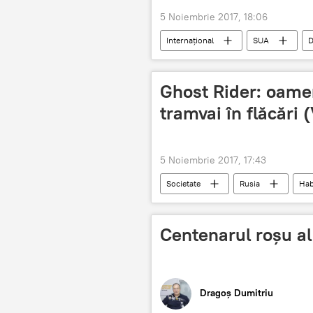
5 Noiembrie 2017, 18:06
Internaţional
SUA
D
Alegerile prezidențiale din SUA
Ghost Rider: oamen
tramvai în flăcări
5 Noiembrie 2017, 17:43
Societate
Rusia
Hab
Centenarul roșu al 
Dragoș Dumitriu