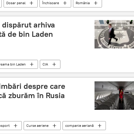
Dosar penal
Închisoare
România
 dispărut arhiva
tă de bin Laden
sama bin Laden
CIA
imbări despre care
că zburăm în Rusia
nsport
Curse aeriene
companie aeriană