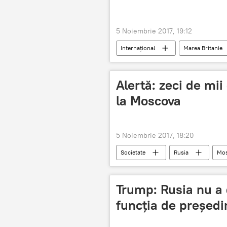
5 Noiembrie 2017, 19:12
Internaţional
Marea Britanie
Alertă: zeci de mi
la Moscova
5 Noiembrie 2017, 18:20
Societate
Rusia
Mo
Trump: Rusia nu a 
funcția de președi