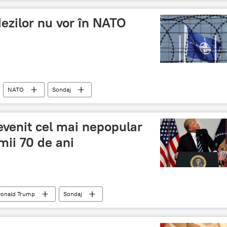
dezilor nu vor în NATO
NATO
Sondaj
evenit cel mai nepopular
mii 70 de ani
onald Trump
Sondaj