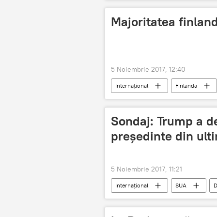
bagaj de mână
Majoritatea finlan
5 Noiembrie 2017, 12:40
Internaţional
Finlanda
Sondaj: Trump a d
președinte din ulti
5 Noiembrie 2017, 11:21
Internaţional
SUA
D