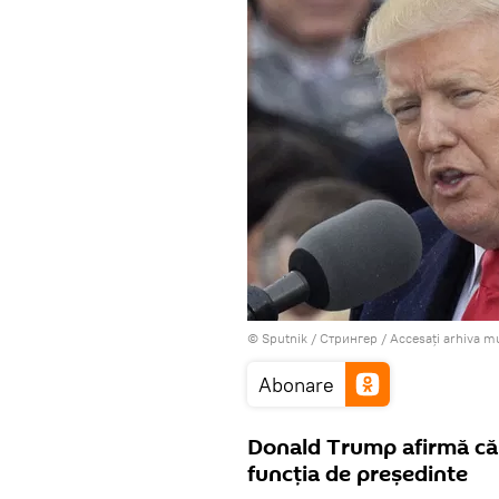
© Sputnik / Стрингер
/
Accesați arhiva m
Abonare
Donald Trump afirmă că 
funcția de președinte