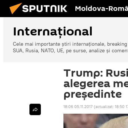
Moldova-Româ
Internaţional
Cele mai importante știri internaționale, breaking
SUA, Rusia, NATO, UE, pe surse, analize și coment
Trump: Rusi
alegerea me
președinte
18:06 05.11.2017
(actualizat:
18:50 1