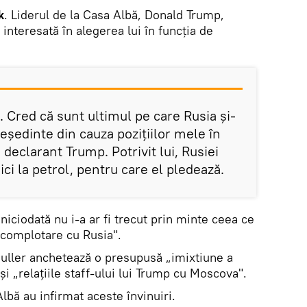
k
. Liderul de la Casa Albă, Donald Trump,
interesată în alegerea lui în funcția de
t. Cred că sunt ultimul pe care Rusia și-
reședinte din cauza pozițiilor mele în
 declarant Trump. Potrivit lui, Rusiei
ici la petrol, pentru care el pledează.
niciodată nu i-a ar fi trecut prin minte ceea ce
"complotare cu Rusia".
uller anchetează o presupusă „imixtiune a
și „relațiile staff-ului lui Trump cu Moscova".
lbă au infirmat aceste învinuiri.