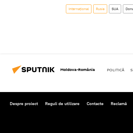
Internaţional
Rusia
SUA
Don
Moldova-România
POLITICĂ
S
Despre proiect
Reguli de utilizare
Contacte
Reclamă