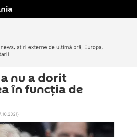
nia
 news, știri externe de ultimă oră, Europa,
arii
a nu a dorit
a în funcția de
7.10.2021
)