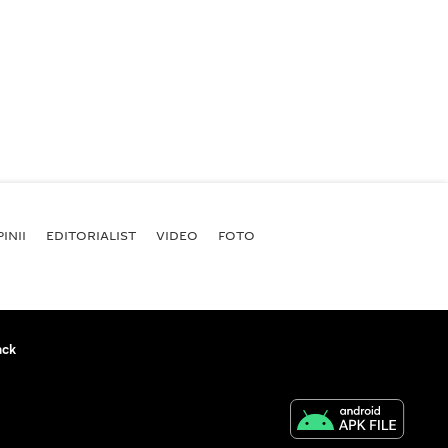
INII
EDITORIALIST
VIDEO
FOTO
ack