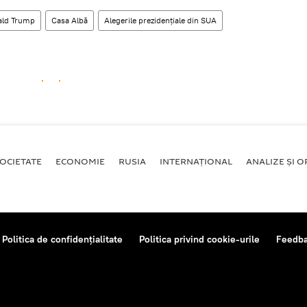
ald Trump
Casa Albă
Alegerile prezidențiale din SUA
OCIETATE
ECONOMIE
RUSIA
INTERNAŢIONAL
ANALIZE ȘI OP
Politica de confidențialitate
Politica privind cookie-urile
Feedb