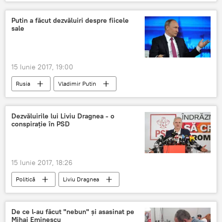
Casa Regală a României
Putin a făcut dezvăluiri despre fiicele
sale
15 Iunie 2017, 19:00
Rusia
Vladimir Putin
Dezvăluirile lui Liviu Dragnea - o
conspirație în PSD
15 Iunie 2017, 18:26
Politică
Liviu Dragnea
De ce l-au făcut "nebun" şi asasinat pe
Mihai Eminescu