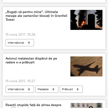
Sorin Grindeanu
PSD
Comitetului Executiv Național al PSD
„Rugați-vă pentru mine". Ultimele
mesaje ale oamenilor blocaţi în Grenfell
România
Tower
15 Iunie 2017, 15:28
Internaţional
Incediu într-un bloc locativ din Londra
Avionul malaiezian dispărut de pe
radare s-a prăbușit
15 Iunie 2017, 15:27
Internaţional
Malaezia
Prăbușit
avion
Radare
Reacții stupide față de știrea despre