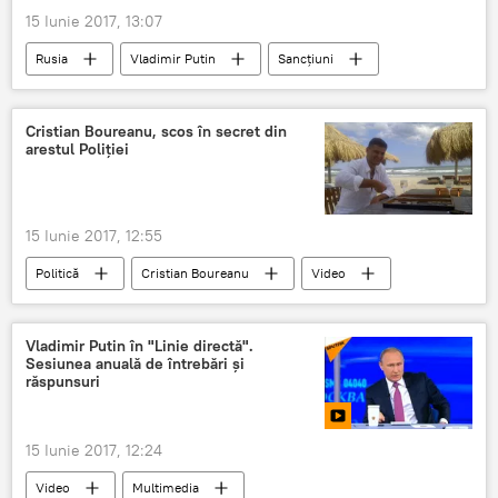
15 Iunie 2017, 13:07
Rusia
Vladimir Putin
Sancțiuni
Linia directă
Vladimir Putin în linie directă cu cetățenii
Cristian Boureanu, scos în secret din
arestul Poliției
15 Iunie 2017, 12:55
Politică
Cristian Boureanu
Video
poliție
Arestat
polițist
Vladimir Putin în "Linie directă".
Sesiunea anuală de întrebări și
răspunsuri
15 Iunie 2017, 12:24
Video
Multimedia