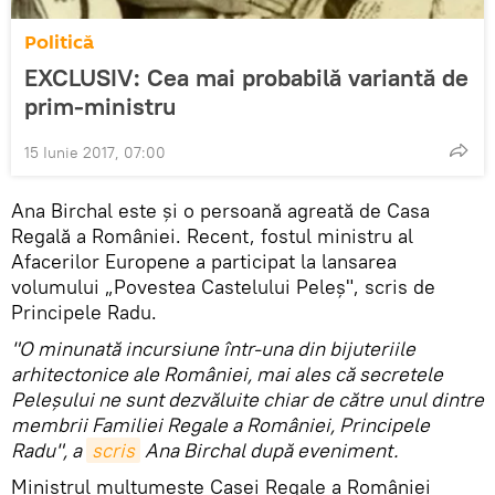
Politică
EXCLUSIV: Cea mai probabilă variantă de
prim-ministru
15 Iunie 2017, 07:00
Ana Birchal este și o persoană agreată de Casa
Regală a României. Recent, fostul ministru al
Afacerilor Europene a participat la lansarea
volumului „Povestea Castelului Peleş", scris de
Principele Radu.
"O minunată incursiune într-una din bijuteriile
arhitectonice ale României, mai ales că secretele
Peleşului ne sunt dezvăluite chiar de către unul dintre
membrii Familiei Regale a României, Principele
Radu", a
scris
Ana Birchal după eveniment.
Ministrul mulțumește Casei Regale a României