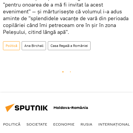
"pentru onoarea de a mă fi invitat la acest
eveniment" — și mărturisește că volumul i-a adus
aminte de "splendidele vacanţe de vară din perioada
copilăriei când îmi petreceam ore în şir în zona
Peleşului, citind lângă apă".
Politică
Ana Birchall
Casa Regală a României
Moldova-România
POLITICĂ
SOCIETATE
ECONOMIE
RUSIA
INTERNAŢIONAL