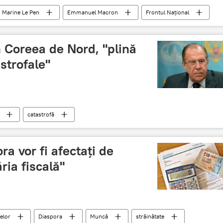
Marine Le Pen
Emmanuel Macron
Frontul Național
le prezidențiale din Franța
OpinionWay
n Coreea de Nord, "plină
strofale"
catastrofă
a vor fi afectaţi de
ria fiscală"
elor
Diaspora
Muncă
străinătate