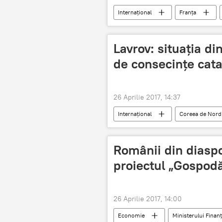
Internaţional
Franța
Sondaj
2017
Alegeri
Alegeri Franța 2017
Lavrov: situația di
de consecințe cata
26 Aprilie 2017, 14:37
Internaţional
Coreea de Nord
Românii din diaspor
proiectul „Gospodă
26 Aprilie 2017, 14:00
Economie
Ministerului Finanț