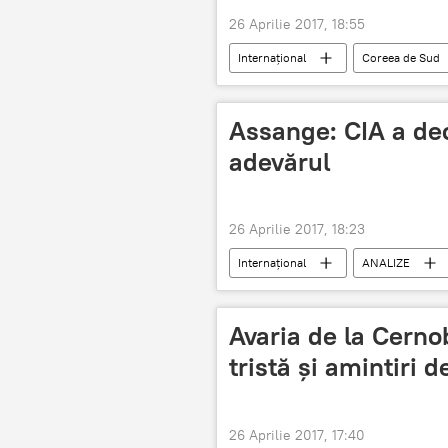
26 Aprilie 2017, 18:55
Internaţional
Coreea de Sud
discriminare
Assange: CIA a dec
adevărul
26 Aprilie 2017, 18:23
Internaţional
ANALIZE
WikiLeaks
CIA
Libe
Arestarea lui Julian Assange, fondator
Avaria de la Cernob
tristă și amintiri 
26 Aprilie 2017, 17:40