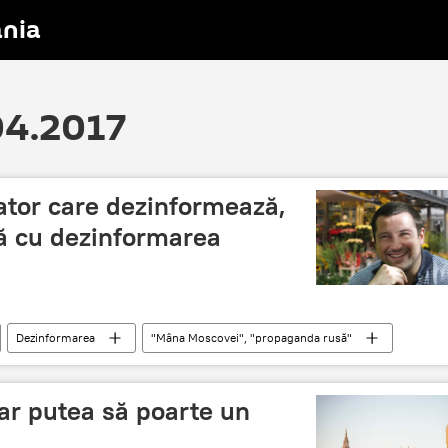
nia
.04.2017
ator care dezinformează,
tă cu dezinformarea
Dezinformarea
"Mâna Moscovei", "propaganda rusă"
ar putea să poarte un