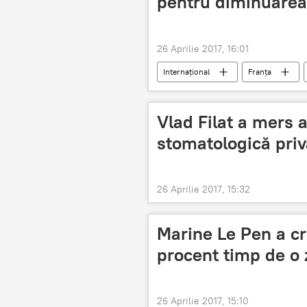
pentru diminuarea 
26 Aprilie 2017, 16:01
Internaţional
Franța
Frontul Național
Alegerile pre
alegeri
Guvern
Vlad Filat a mers a
stomatologică priv
26 Aprilie 2017, 15:32
Marine Le Pen a cr
procent timp de o 
26 Aprilie 2017, 15:10