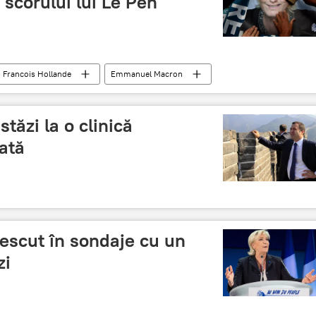
scorului lui Le Pen
Francois Hollande
Emmanuel Macron
zidențiale din Franța
președintele
Alegeri Franța 2017
stăzi la o clinică
ată
escut în sondaje cu un
zi