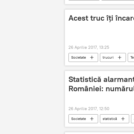
Români
Acest truc îți înca
26 Aprilie 2017, 13:25
Societate
trucuri
Te
Statistică alarman
României: numărul 
26 Aprilie 2017, 12:50
Societate
statistică