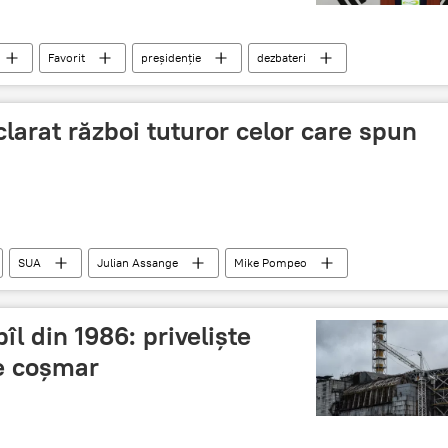
Favorit
preșidenție
dezbateri
larat război tuturor celor care spun
SUA
Julian Assange
Mike Pompeo
rtatea de exprimare
ul WikiLeaks
îl din 1986: priveliște
de coșmar