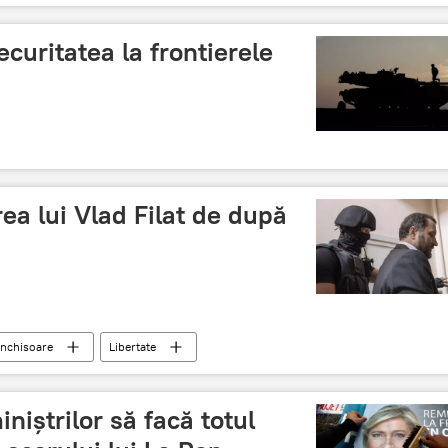
curitatea la frontierele
rea lui Vlad Filat de după
inchisoare
Libertate
niștrilor să facă totul