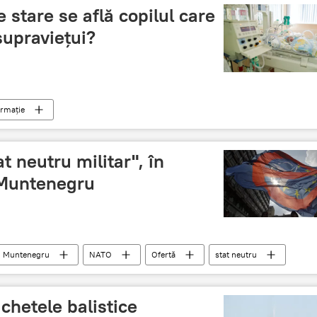
e stare se află copilul care
supravieţui?
ormație
t neutru militar", în
n Muntenegru
Muntenegru
NATO
Ofertă
stat neutru
chetele balistice