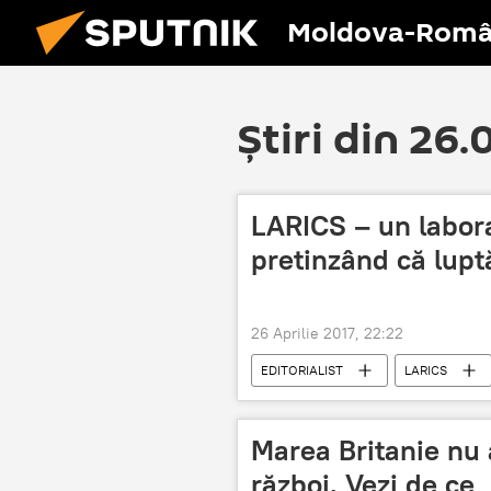
Moldova-Româ
Știri din 26
LARICS – un labor
pretinzând că lup
26 Aprilie 2017, 22:22
EDITORIALIST
LARICS
Marea Britanie nu 
război. Vezi de ce