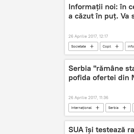
Informaţii noi: în c
a căzut în puţ. Va 
26 Aprilie 2017, 12:17
Societate
Copil
inf
Serbia "rămâne sta
pofida ofertei di
26 Aprilie 2017, 11:36
Internaţional
Serbia
Ministerul Apărării
SUA își testează ra