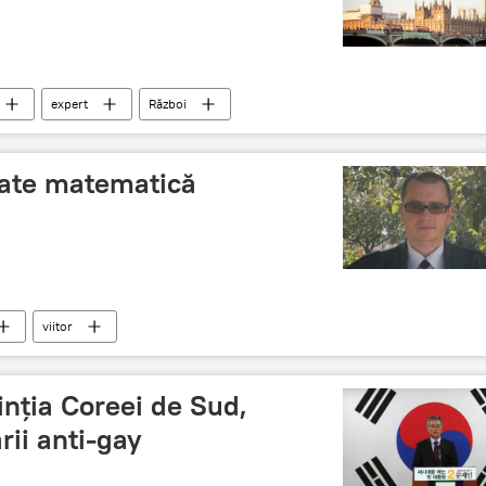
expert
Război
itate matematică
viitor
inţia Coreei de Sud,
ii anti-gay