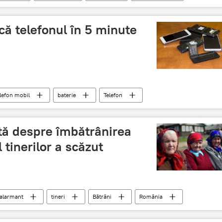
rcă telefonul în 5 minute
lefon mobil
baterie
Telefon
tă despre îmbătrânirea
tinerilor a scăzut
alarmant
tineri
Bătrâni
România