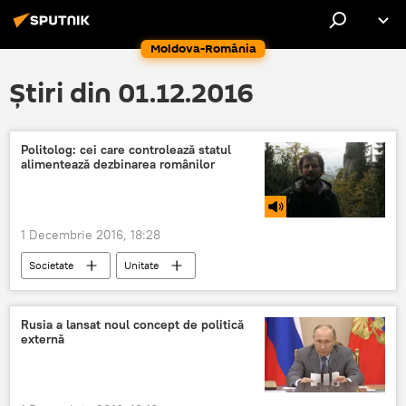
Moldova-România
Știri din 01.12.2016
Politolog: cei care controlează statul
alimentează dezbinarea românilor
1 Decembrie 2016, 18:28
Societate
Unitate
Ziua Națională a României
Dezbinare
România
Rusia a lansat noul concept de politică
externă