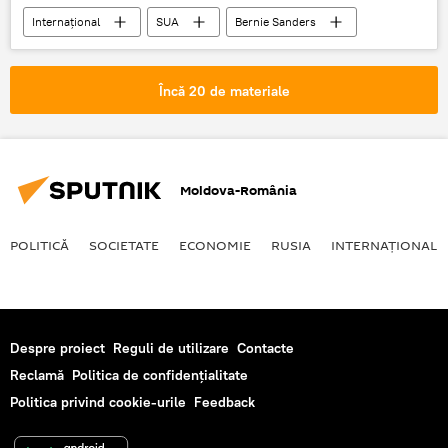
Internaţional
SUA
Bernie Sanders
Oligarhie
Încă 20 de materiale
Moldova-România
POLITICĂ
SOCIETATE
ECONOMIE
RUSIA
INTERNAŢIONAL
Despre proiect
Reguli de utilizare
Contacte
Reclamă
Politica de confidențialitate
Politica privind cookie-urile
Feedback