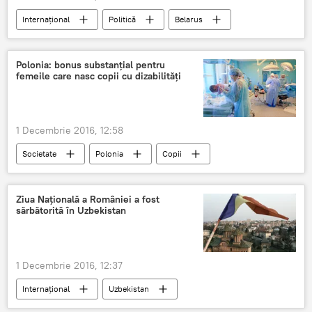
Internaţional
Politică
Belarus
Aleksandr Lukașenko
1 decembrie
Ziua Națională a României
Republica Belarus
Polonia: bonus substanțial pentru
femeile care nasc copii cu dizabilități
Felicitări
România
1 Decembrie 2016, 12:58
Societate
Polonia
Copii
Naștere
Bonusuri
Mame
Ziua Națională a României a fost
sărbătorită în Uzbekistan
1 Decembrie 2016, 12:37
Internaţional
Uzbekistan
1 decembrie
Ziua Națională a României