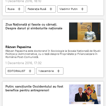
1 Decembrie 2016, 18:10
Rusia
Federația Rusă
Vladimir Putin
Politica externă
Terorism
SUA
NATO
Ziua Națională și fasole cu cârnați.
Despre daruri și simbolurile naționale
Răzvan Papasima
Răzvan Papasima este doctorand în Sociologie la Școala Națională de Studii
Politice și Administrative, cu o teză despre Proprietate și Financializare în
România Post-Comunistă.
1 Decembrie 2016, 17:32
EDITORIALIST
1 decembrie
Ziua Națională a României
România
Putin: sancțiunile Occidentului au fost
benefice pentru antreprenori