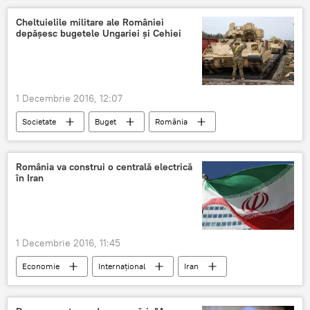
Ambasada României
Tașkent
Cheltuielile militare ale României
depăşesc bugetele Ungariei şi Cehiei
România
1 Decembrie 2016, 12:07
Societate
Buget
România
NATO
România va construi o centrală electrică
în Iran
1 Decembrie 2016, 11:45
Economie
Internaţional
Iran
Iran
Irak
Centrala Electrică
Investiție
România