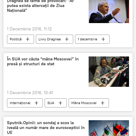
Dragnea se teme de provocări: ”Ar
putea exista altercații de Ziua
Națională”
1 Decembrie 2016, 11:12
Politică
Liviu Dragnea
1 decembrie
Ziua Națională a României
România
PSD
În SUA vor căuta “mâna Moscovei” în
presă și structuri de stat
1 Decembrie 2016, 10:41
Internaţional
SUA
Mâna Moscovei
Congres
Departamentul de Stat
FBI
Federația Rusă
Sputnik.Opinii: un sondaj a scos la
iveală un număr mare de eurosceptici în
UE