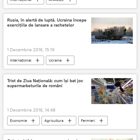
Uniunea Europeană
Noam Chomsky
SUA
Rusia, în alertă de luptă. Ucraina începe
exercițiile de lansare a rachetelor
1 Decembrie 2016, 15:19
Internaţional
Ucraina
Petro Poroșenko
Armata
Alertă
Militari ruși
Flotă
Rachete
Trist de Ziua Națională: cum își bat joc
supermarketurile de români
Rusia
Exerciții militare
1 Decembrie 2016, 14:48
Economie
Agricultura
Fermieri
Protecționism
Patriotism
supermarketuri
Tricolor
România