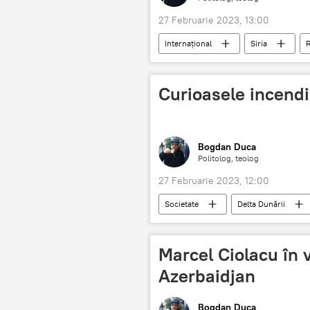
27 Februarie 2023, 13:00
Internaţional
Siria
Curioasele incendi
Bogdan Duca
Politolog, teolog
27 Februarie 2023, 12:00
Societate
Delta Dunării
Marcel Ciolacu în vi
Azerbaidjan
Bogdan Duca