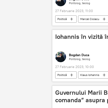
Politolog, teolog
27 Februarie 2023, 11:00
Politică
Marcel Ciolacu
Iohannis în vizită
Bogdan Duca
Politolog, teolog
27 Februarie 2023, 10:00
Politică
Klaus Iohannis
Guvernului Marii Br
comanda” asupra p