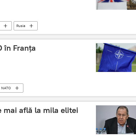
Rusia
 în Franța
NATO
 mai află la mila elitei