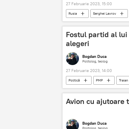
27 Februarie 2023, 15:00
Rusia
Serghei Lavrov
Fostul partid al l
alegeri
Bogdan Duca
Politolog, teolog
27 Februarie 2023, 14:00
Politică
PMP
Traian
Avion cu ajutoare 
Bogdan Duca
Politolog, teolog