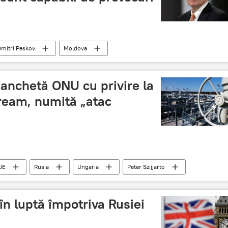
mitri Peskov
Moldova
 anchetă ONU cu privire la
ream, numită „atac
UE
Rusia
Ungaria
Peter Szijjarto
în luptă împotriva Rusiei