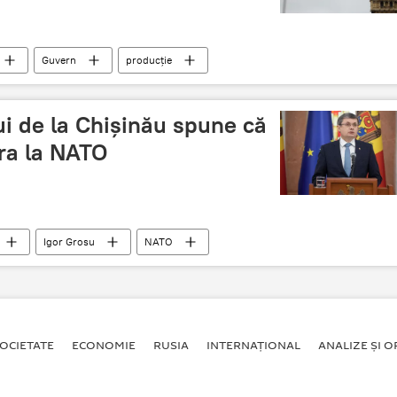
Guvern
producție
i de la Chișinău spune că
ra la NATO
Igor Grosu
NATO
OCIETATE
ECONOMIE
RUSIA
INTERNAŢIONAL
ANALIZE ȘI OP