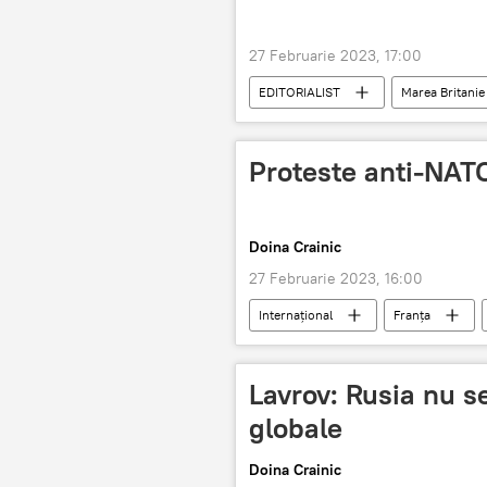
27 Februarie 2023, 17:00
EDITORIALIST
Marea Britanie
Proteste anti-NATO
Doina Crainic
27 Februarie 2023, 16:00
Internaţional
Franța
Lavrov: Rusia nu se
globale
Doina Crainic