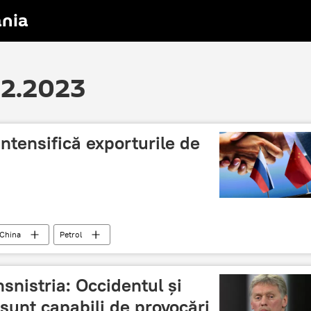
nia
02.2023
ntensifică exporturile de
China
Petrol
snistria: Occidentul și
 sunt capabili de provocări