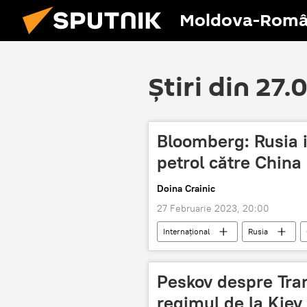
Moldova-Româ
Știri din 27.
Bloomberg: Rusia i
petrol către China
Doina Crainic
27 Februarie 2023, 20:00
Internaţional
Rusia
Peskov despre Tran
regimul de la Kiev