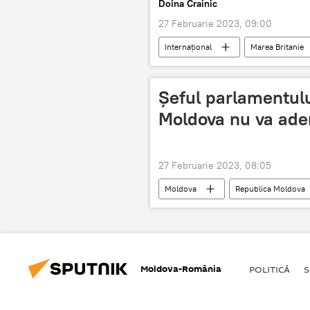
Doina Crainic
27 Februarie 2023, 09:00
Internaţional
Marea Britanie
Șeful parlamentulu
Moldova nu va ade
27 Februarie 2023, 08:05
Moldova
Republica Moldova
Moldova-România
POLITICĂ
S