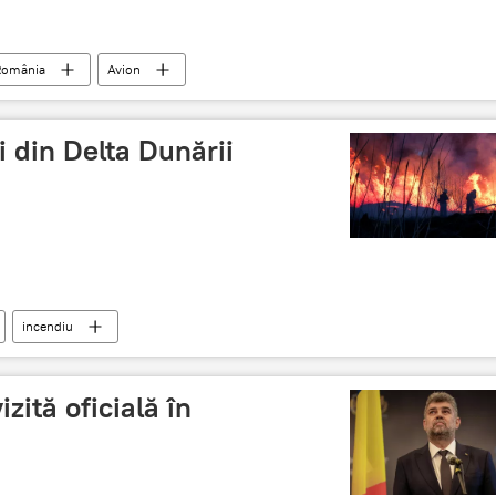
România
Avion
i din Delta Dunării
incendiu
zită oficială în