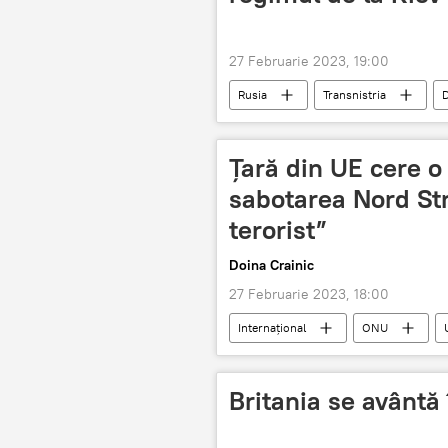
27 Februarie 2023, 19:00
Rusia
Transnistria
D
Ţară din UE cere o
sabotarea Nord St
terorist”
Doina Crainic
27 Februarie 2023, 18:00
Internaţional
ONU
Britania se avântă 