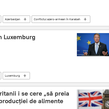
Azerbaidjan
Conflictul azero-armean în Karabah
 în Luxemburg
Luxemburg
itanii i se cere „să preia
roducției de alimente