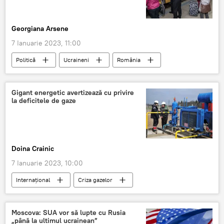
Georgiana Arsene
7 Ianuarie 2023, 11:00
Politică
Ucraineni
România
Guvern
Gigant energetic avertizează cu privire
la deficitele de gaze
Doina Crainic
7 Ianuarie 2023, 10:00
Internaţional
Criza gazelor
gaz natural
Moscova: SUA vor să lupte cu Rusia
„până la ultimul ucrainean”