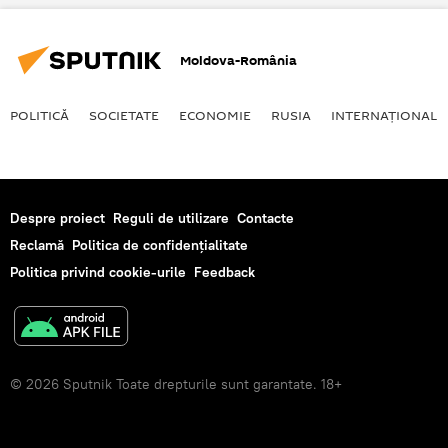
Moldova-România
POLITICĂ
SOCIETATE
ECONOMIE
RUSIA
INTERNAŢIONAL
Despre proiect
Reguli de utilizare
Contacte
Reclamă
Politica de confidențialitate
Politica privind cookie-urile
Feedback
© 2026 Sputnik Toate drepturile sunt garantate. 18+