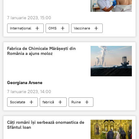
7 Ianuarie 2023, 15:00
Internaţional
OMS
Vaccinare
Fabrica de Chimicale Mărășești din
România a ajuns moloz
Georgiana Arsene
7 Ianuarie 2023, 14:00
Societate
fabrică
Ruine
Câți români își serbează onomastica de
Sfântul Ioan