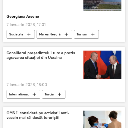
Georgiana Arsene
7 Ianuarie 2023, 17:01
Societate
Marea Neagră
Turism
Consilierul președintelui turc a prezis
agravarea situației din Ucraina
7 Ianuarie 2023, 16:00
Internaţional
Turcia
Situatia din Ucraina
OMS îi consideră pe activiștii anti-
vaccin mai răi decât teroriștii