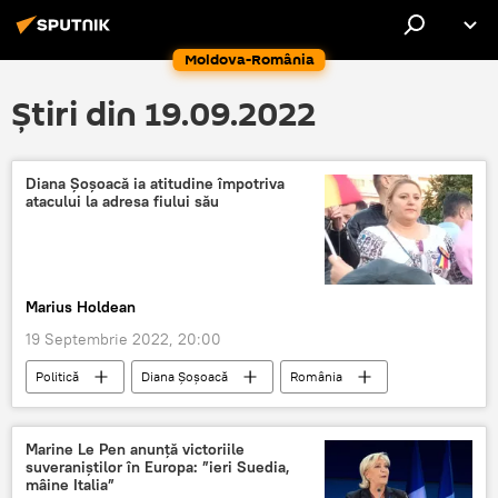
Moldova-România
Știri din 19.09.2022
Diana Şoşoacă ia atitudine împotriva
atacului la adresa fiului său
Marius Holdean
19 Septembrie 2022, 20:00
Politică
Diana Șoșoacă
România
Scandal
Marine Le Pen anunţă victoriile
suveraniştilor în Europa: ”ieri Suedia,
mâine Italia”