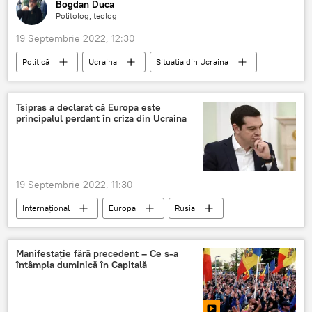
Bogdan Duca
Politolog, teolog
19 Septembrie 2022, 12:30
Politică
Ucraina
Situatia din Ucraina
Statul Român
România
Tsipras a declarat că Europa este
principalul perdant în criza din Ucraina
19 Septembrie 2022, 11:30
Internaţional
Europa
Rusia
SUA
Ucraina
Operațiune militară
Geopolitica
Manifestație fără precedent – Ce s-a
întâmpla duminică în Capitală