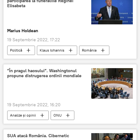
participarea la funeraliile Reginei
Elisabeta
Marius Holdean
19 Septembrie 2022, 17:22
Politică
Klaus Iohannis
România
”În pragul haosului”. Washingtonul
propune distrugerea ordinii mondiale
19 Septembrie 2022, 16:20
Analize și opinii
ONU
Noua Ordine Mondiala
Adunarea Generală a ONU
SUA atacă România. Cibernetic