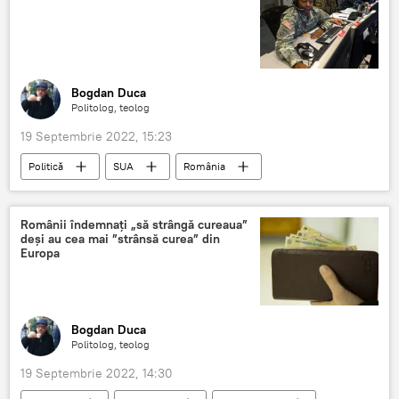
Bogdan Duca
Politolog, teolog
19 Septembrie 2022, 15:23
Politică
SUA
România
Atac cibernetic
Românii îndemnați „să strângă cureaua”
deși au cea mai ”strânsă curea” din
Europa
Bogdan Duca
Politolog, teolog
19 Septembrie 2022, 14:30