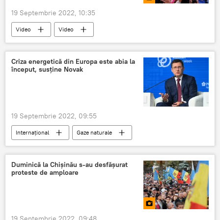
19 Septembrie 2022, 10:35
Video
Video
Criza energetică din Europa este abia la
început, susține Novak
19 Septembrie 2022, 09:55
Internaţional
Gaze naturale
Criza gazelor
Preț gaze
facturi
plata facturii
Europa
Duminică la Chișinău s-au desfășurat
proteste de amploare
Alexander Novak
Ursula von der Leyen
19 Septembrie 2022, 09:48