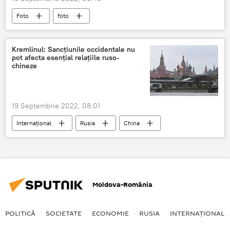
Foto
foto
Kremlinul: Sancțiunile occidentale nu
pot afecta esențial relațiile ruso-
chineze
19 Septembrie 2022, 08:01
Internaţional
Rusia
China
Relații bilaterale
Sancțiuni
Moldova-România
POLITICĂ
SOCIETATE
ECONOMIE
RUSIA
INTERNAŢIONAL