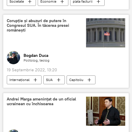
Societate
Economie
plata facturii
România
Corupție și abuzuri de putere în
Congresul SUA. În tăcerea presei
românești
Bogdan Duca
Politolog, teolog
19 Septembrie 2022, 13:20
Internaţional
SUA
Capitoliu
Congresul SUA
Andrei Marga amenințat de un oficial
ucrainean cu închisoarea