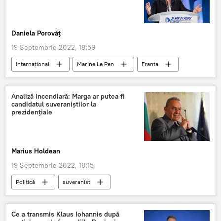
Daniela Porovăț
19 Septembrie 2022, 18:59
Internaţional
Marine Le Pen
Franta
Franța
Suiedia
Italia
Analiză incendiară: Marga ar putea fi
candidatul suveraniștilor la
prezidențiale
Marius Holdean
19 Septembrie 2022, 18:15
Politică
suveranist
Ce a transmis Klaus Iohannis după