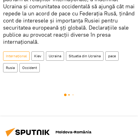
Ucraina și comunitatea occidentală să ajungă cât mai
repede la un acord de pace cu Federația Rusă, ținând
cont de interesele și importanța Rusiei pentru
securitatea europeană șți globală. Declarațiile sale
publice au provocat reacții diverse în presa
internațională.
Internaţional
Kiev
Ucraina
Situatia din Ucraina
pace
Rusia
Occident
Moldova-România