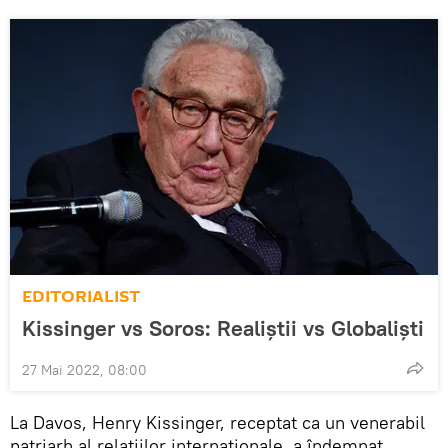
EDITORIALIST
Kissinger vs Soros: Realiștii vs Globaliști
27 Mai 2022, 08:00
La Davos, Henry Kissinger, receptat ca un venerabil
patriarh al relațiilor internaționale, a îndemnat