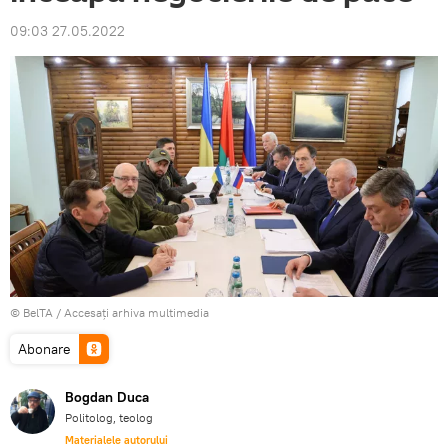
09:03 27.05.2022
© BelTA
/
Accesați arhiva multimedia
Abonare
Bogdan Duca
Politolog, teolog
Materialele autorului